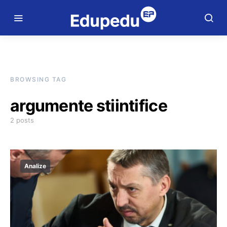
BROWSING TAG
argumente stiintifice
2 posts
Analize