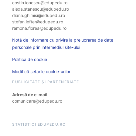
costin.ionescu@edupedu.ro
alexa.stanescu@edupedu.ro
diana.ghimisi@edupedu.ro
stefan.lefter@edupedu.ro
ramona.florea@edupedu.ro
Notă de informare cu privire la prelucrarea de date
personale prin intermediul site-ului
Politica de cookie
Modifică setarile cookie-urilor
PUBLICITATE ȘI PARTENERIATE
Adresă de e-mail
comunicare@edupedu.ro
STATISTICI EDUPEDU.RO