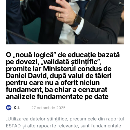
O „nouă logică” de educație bazată
pe dovezi, „validată științific”,
promite iar Ministerul condus de
Daniel David, după valul de tăieri
pentru care nu a oferit niciun
fundament, ba chiar a cenzurat
analizele fundamentate pe date
27 octombrie 2025
C.I.
„Utilizarea datelor științifice, precum cele din raportul
ESPAD și alte rapoarte relevante, sunt fundamentale