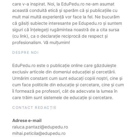
care v-a inspirat. Noi, la EduPedu.ro ne-am asumat
această conduită etică și sperăm că și publicațiile cu
mult mai multă experiență vor face la fel. Ne bucurăm
că găsiți subiecte interesante pe Edupedu.ro și suntem
siguri că înțelegeți rugămintea noastră de a cita sursa
(cu link), ca o declarație reciprocă de respect și
profesionalism. Vă mulțumim!
DESPRE NOI
EduPedu.ro este o publicație online care găzduiește
exclusiv articole din domeniul educației și cercetării.
Urmărim constant cum sunt educați copiii noștri, cine și
cum face politicile din educație și cercetare, cine și cum
îi formează pe profesori, cât de adecvate la lumea în
care trăim sunt sistemele de educație și cercetare.
CONTACT REDACȚIE
Adrese e-mail
raluca.pantazi@edupedu.ro
mihai.peticila@edupedu.ro