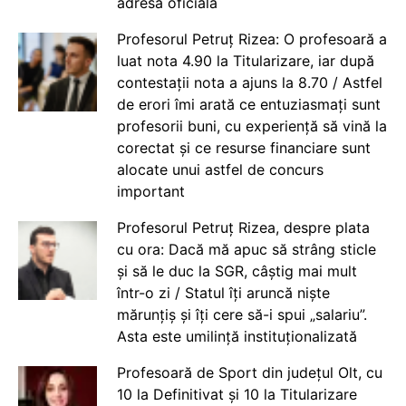
adresă oficială
Profesorul Petruț Rizea: O profesoară a
luat nota 4.90 la Titularizare, iar după
contestații nota a ajuns la 8.70 / Astfel
de erori îmi arată ce entuziasmați sunt
profesorii buni, cu experiență să vină la
corectat și ce resurse financiare sunt
alocate unui astfel de concurs
important
Profesorul Petruț Rizea, despre plata
cu ora: Dacă mă apuc să strâng sticle
și să le duc la SGR, câștig mai mult
într-o zi / Statul îți aruncă niște
mărunțiș și îți cere să-i spui „salariu”.
Asta este umilință instituționalizată
Profesoară de Sport din județul Olt, cu
10 la Definitivat și 10 la Titularizare