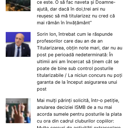
ce este. O să fac naveta și Doamne-
ajută, dar dacă în doi,trei ani nu
reușesc să mă titularizez nu cred că
mai rămân în învățământ”
Sorin Ion, întrebat cum le răspunde
profesorilor care dau an de an
Titularizarea, obțin note mari, dar nu au
post pe perioadă nedeterminată: În
ultimii ani am încercat să ținem cât se
poate de bine sub control posturile
titularizabile / La niciun concurs nu poți
garanta de la început asigurarea unui
post
Mai mulți părinți solicită, într-o petiție,
anularea deciziei ISMB de a nu mai
acorda sumele pentru posturile la plata
cu ora din cadrul cluburilor copiilor:
Multe cercuri de activități extrașcolare