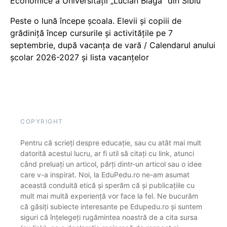
Economice a Universității „Lucian Blaga” din Sibiu
Peste o lună începe școala. Elevii și copiii de
grădiniță încep cursurile și activitățile pe 7
septembrie, după vacanța de vară / Calendarul anului
școlar 2026-2027 și lista vacanțelor
COPYRIGHT
Pentru că scrieți despre educație, sau cu atât mai mult
datorită acestui lucru, ar fi util să citați cu link, atunci
când preluați un articol, părți dintr-un articol sau o idee
care v-a inspirat. Noi, la EduPedu.ro ne-am asumat
această conduită etică și sperăm că și publicațiile cu
mult mai multă experiență vor face la fel. Ne bucurăm
că găsiți subiecte interesante pe Edupedu.ro și suntem
siguri că înțelegeți rugămintea noastră de a cita sursa