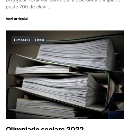
peste 700 de elevi…
Vezi articolul
Gimnaziu
Liceu
Olimpiade școlare 2022.