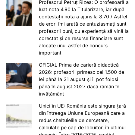
Profesorul Petruț Rizea: O profesoară a
luat nota 4.90 la Titularizare, iar după
contestații nota a ajuns la 8.70 / Astfel
de erori îmi arată ce entuziasmați sunt
profesorii buni, cu experiență să vină la
corectat și ce resurse financiare sunt
alocate unui astfel de concurs
important
OFICIAL Prima de carieră didactică
2026: profesorii primesc cei 1.500 de
lei până la 31 august și îi pot folosi
până în august 2027 dacă rămân în
învățământ
Unici în UE: România este singura țară
din întreaga Uniune Europeană care a
redus cheltuielile de cercetare,
calculate pe cap de locuitor, în ultimul
deceniu. Între 2015-2025, spațiul