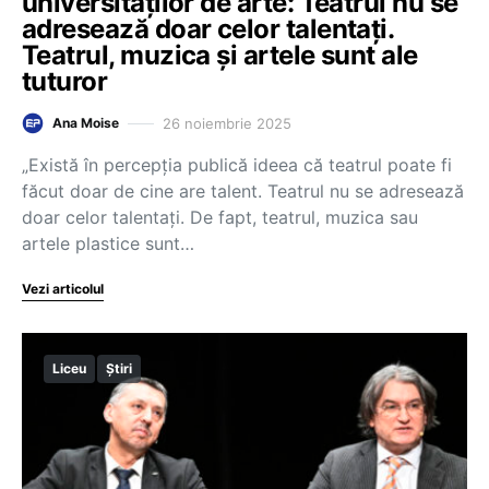
universităților de arte: Teatrul nu se
adresează doar celor talentați.
Teatrul, muzica și artele sunt ale
tuturor
26 noiembrie 2025
Ana Moise
„Există în percepția publică ideea că teatrul poate fi
făcut doar de cine are talent. Teatrul nu se adresează
doar celor talentați. De fapt, teatrul, muzica sau
artele plastice sunt…
Vezi articolul
Liceu
Știri