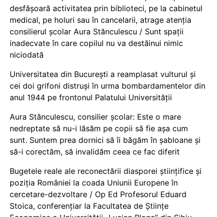
desfășoară activitatea prin biblioteci, pe la cabinetul
medical, pe holuri sau în cancelarii, atrage atenția
consilierul școlar Aura Stănculescu / Sunt spații
inadecvate în care copilul nu va destăinui nimic
niciodată
Universitatea din București a reamplasat vulturul și
cei doi grifoni distruși în urma bombardamentelor din
anul 1944 pe frontonul Palatului Universității
Aura Stănculescu, consilier școlar: Este o mare
nedreptate să nu-i lăsăm pe copii să fie așa cum
sunt. Suntem prea dornici să îi băgăm în șabloane și
să-i corectăm, să invalidăm ceea ce fac diferit
Bugetele reale ale reconectării diasporei științifice și
poziția României la coada Uniunii Europene în
cercetare-dezvoltare / Op Ed Profesorul Eduard
Stoica, conferențiar la Facultatea de Științe