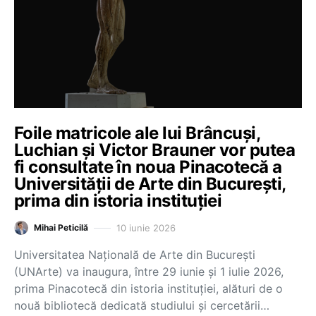
Foile matricole ale lui Brâncuși,
Luchian și Victor Brauner vor putea
fi consultate în noua Pinacotecă a
Universității de Arte din București,
prima din istoria instituției
10 iunie 2026
Mihai Peticilă
Universitatea Națională de Arte din București
(UNArte) va inaugura, între 29 iunie și 1 iulie 2026,
prima Pinacotecă din istoria instituției, alături de o
nouă bibliotecă dedicată studiului și cercetării…