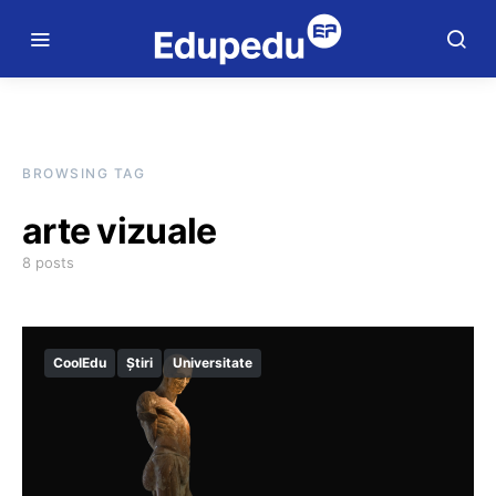
BROWSING TAG
arte vizuale
8 posts
CoolEdu
Știri
Universitate