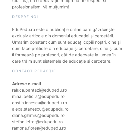
(cu link), ca o declarație reciprocă de respect și
profesionalism. Vă mulțumim!
DESPRE NOI
EduPedu.ro este o publicație online care găzduiește
exclusiv articole din domeniul educației și cercetării.
Urmărim constant cum sunt educați copiii noștri, cine și
cum face politicile din educație și cercetare, cine și cum
îi formează pe profesori, cât de adecvate la lumea în
care trăim sunt sistemele de educație și cercetare.
CONTACT REDACȚIE
Adrese e-mail
raluca.pantazi@edupedu.ro
mihai.peticila@edupedu.ro
costin.ionescu@edupedu.ro
alexa.stanescu@edupedu.ro
diana.ghimisi@edupedu.ro
stefan.lefter@edupedu.ro
ramona.florea@edupedu.ro