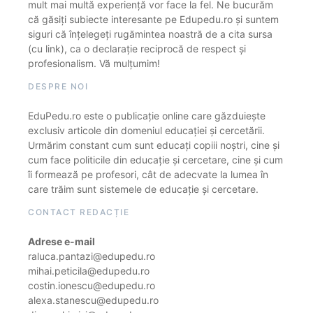
mult mai multă experiență vor face la fel. Ne bucurăm
că găsiți subiecte interesante pe Edupedu.ro și suntem
siguri că înțelegeți rugămintea noastră de a cita sursa
(cu link), ca o declarație reciprocă de respect și
profesionalism. Vă mulțumim!
DESPRE NOI
EduPedu.ro este o publicație online care găzduiește
exclusiv articole din domeniul educației și cercetării.
Urmărim constant cum sunt educați copiii noștri, cine și
cum face politicile din educație și cercetare, cine și cum
îi formează pe profesori, cât de adecvate la lumea în
care trăim sunt sistemele de educație și cercetare.
CONTACT REDACȚIE
Adrese e-mail
raluca.pantazi@edupedu.ro
mihai.peticila@edupedu.ro
costin.ionescu@edupedu.ro
alexa.stanescu@edupedu.ro