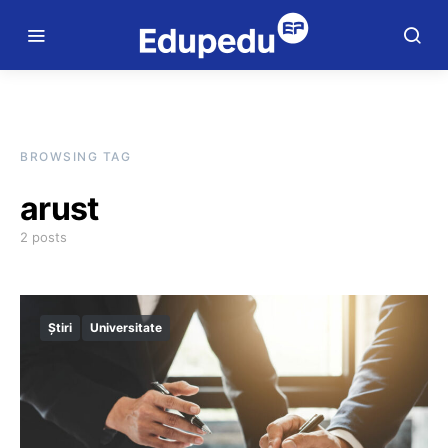
BROWSING TAG
arust
2 posts
Știri
Universitate