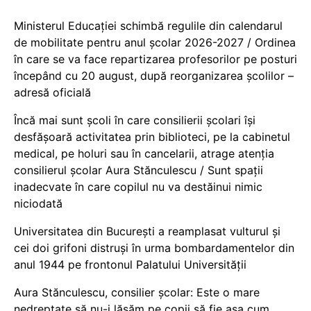
Ministerul Educației schimbă regulile din calendarul
de mobilitate pentru anul școlar 2026-2027 / Ordinea
în care se va face repartizarea profesorilor pe posturi
începând cu 20 august, după reorganizarea școlilor –
adresă oficială
Încă mai sunt școli în care consilierii școlari își
desfășoară activitatea prin biblioteci, pe la cabinetul
medical, pe holuri sau în cancelarii, atrage atenția
consilierul școlar Aura Stănculescu / Sunt spații
inadecvate în care copilul nu va destăinui nimic
niciodată
Universitatea din București a reamplasat vulturul și
cei doi grifoni distruși în urma bombardamentelor din
anul 1944 pe frontonul Palatului Universității
Aura Stănculescu, consilier școlar: Este o mare
nedreptate să nu-i lăsăm pe copii să fie așa cum