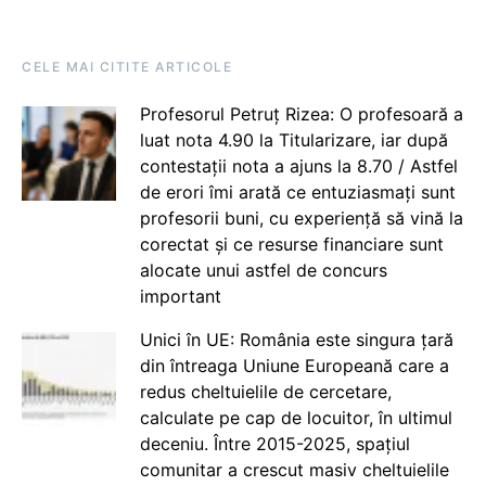
CELE MAI CITITE ARTICOLE
Profesorul Petruț Rizea: O profesoară a
luat nota 4.90 la Titularizare, iar după
contestații nota a ajuns la 8.70 / Astfel
de erori îmi arată ce entuziasmați sunt
profesorii buni, cu experiență să vină la
corectat și ce resurse financiare sunt
alocate unui astfel de concurs
important
Unici în UE: România este singura țară
din întreaga Uniune Europeană care a
redus cheltuielile de cercetare,
calculate pe cap de locuitor, în ultimul
deceniu. Între 2015-2025, spațiul
comunitar a crescut masiv cheltuielile