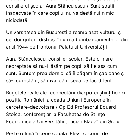
consilierul școlar Aura Stănculescu / Sunt spații
inadecvate în care copilul nu va destăinui nimic
niciodată
Universitatea din București a reamplasat vulturul și
cei doi grifoni distruși în urma bombardamentelor din
anul 1944 pe frontonul Palatului Universității
Aura Stănculescu, consilier școlar: Este o mare
nedreptate să nu-i lăsăm pe copii să fie așa cum
sunt. Suntem prea dornici să îi băgăm în șabloane și
să-i corectăm, să invalidăm ceea ce fac diferit
Bugetele reale ale reconectării diasporei științifice și
poziția României la coada Uniunii Europene în
cercetare-dezvoltare / Op Ed Profesorul Eduard
Stoica, conferențiar la Facultatea de Științe
Economice a Universității „Lucian Blaga” din Sibiu
Peste o lună începe școala. Elevii și copiii de