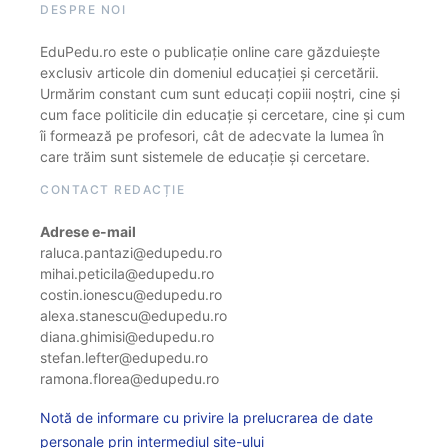
DESPRE NOI
EduPedu.ro este o publicație online care găzduiește
exclusiv articole din domeniul educației și cercetării.
Urmărim constant cum sunt educați copiii noștri, cine și
cum face politicile din educație și cercetare, cine și cum
îi formează pe profesori, cât de adecvate la lumea în
care trăim sunt sistemele de educație și cercetare.
CONTACT REDACȚIE
Adrese e-mail
raluca.pantazi@edupedu.ro
mihai.peticila@edupedu.ro
costin.ionescu@edupedu.ro
alexa.stanescu@edupedu.ro
diana.ghimisi@edupedu.ro
stefan.lefter@edupedu.ro
ramona.florea@edupedu.ro
Notă de informare cu privire la prelucrarea de date
personale prin intermediul site-ului