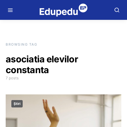
BROWSING TAG
asociatia elevilor
constanta
7 posts
Știri