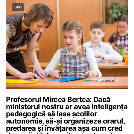
Știri
Profesorul Mircea Bertea: Dacă
ministerul nostru ar avea inteligența
pedagogică să lase școlilor
autonomie, să-și organizeze orarul,
predarea și învățarea așa cum cred