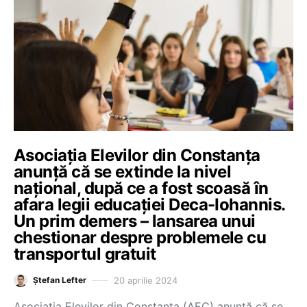
Asociația Elevilor din Constanța
anunță că se extinde la nivel
național, după ce a fost scoasă în
afara legii educației Deca-Iohannis.
Un prim demers – lansarea unui
chestionar despre problemele cu
transportul gratuit
20 aprilie 2024
Ștefan Lefter
Asociația Elevilor din Constanța (AEC) anunță că se