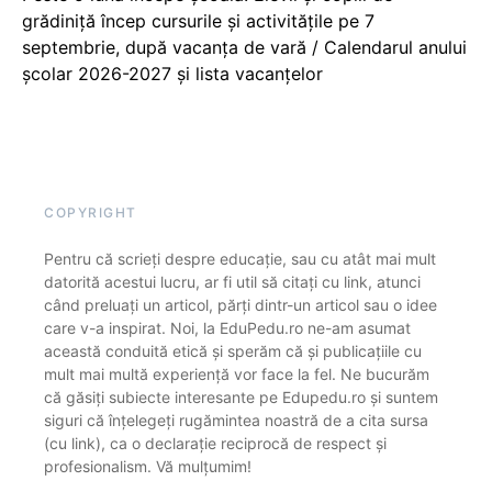
grădiniță încep cursurile și activitățile pe 7
septembrie, după vacanța de vară / Calendarul anului
școlar 2026-2027 și lista vacanțelor
COPYRIGHT
Pentru că scrieți despre educație, sau cu atât mai mult
datorită acestui lucru, ar fi util să citați cu link, atunci
când preluați un articol, părți dintr-un articol sau o idee
care v-a inspirat. Noi, la EduPedu.ro ne-am asumat
această conduită etică și sperăm că și publicațiile cu
mult mai multă experiență vor face la fel. Ne bucurăm
că găsiți subiecte interesante pe Edupedu.ro și suntem
siguri că înțelegeți rugămintea noastră de a cita sursa
(cu link), ca o declarație reciprocă de respect și
profesionalism. Vă mulțumim!