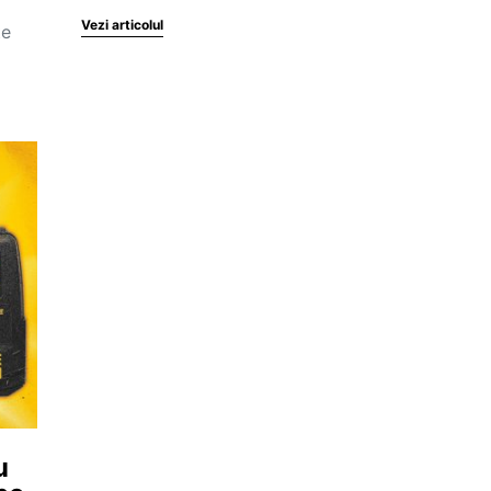
Vezi articolul
te
u