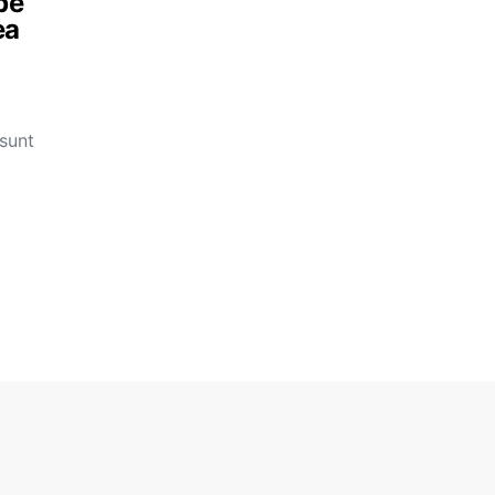
pe
ea
 sunt