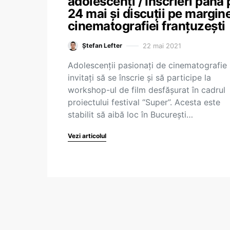
adolescenți / Înscrieri până 
24 mai și discuții pe margin
cinematografiei franțuzești
22 mai 2021
Ștefan Lefter
Adolescenții pasionați de cinematografie
invitați să se înscrie și să participe la
workshop-ul de film desfășurat în cadrul
proiectului festival “Super”. Acesta este
stabilit să aibă loc în București…
Vezi articolul