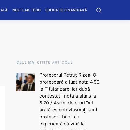
OALĂ
NEXTLAB.TECH
EDUCAȚIE FINANCIARĂ
CELE MAI CITITE ARTICOLE
Profesorul Petruț Rizea: O
profesoară a luat nota 4.90
la Titularizare, iar după
contestații nota a ajuns la
8.70 / Astfel de erori îmi
arată ce entuziasmați sunt
profesorii buni, cu
experiență să vină la