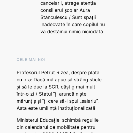
cancelarii, atrage atenția
consilierul școlar Aura
Stănculescu / Sunt spații
inadecvate în care copilul nu
va destăinui nimic niciodată
CELE MAI NOI
Profesorul Petruț Rizea, despre plata
cu ora: Dacă mă apuc să strâng sticle
și să le duc la SGR, câștig mai mult
într-o zi / Statul îți aruncă niște
mărunțiș și îți cere să-i spui „salariu”.
Asta este umilință instituționalizată
Ministerul Educației schimbă regulile
din calendarul de mobilitate pentru