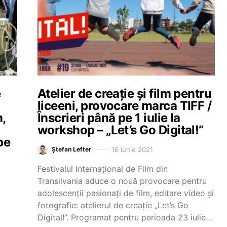
e
Atelier de creație și film pentru
liceeni, provocare marca TIFF /
,
Înscrieri până pe 1 iulie la
workshop – „Let’s Go Digital!”
pe
16 iunie 2021
Ștefan Lefter
Festivalul Internațional de Film din
Transilvania aduce o nouă provocare pentru
adolescenții pasionați de film, editare video și
fotografie: atelierul de creație „Let’s Go
Digital!”. Programat pentru perioada 23 iulie…