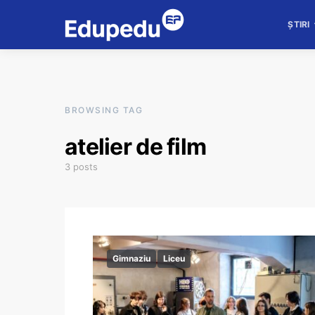
ȘTIRI
BROWSING TAG
atelier de film
3 posts
Gimnaziu
Liceu