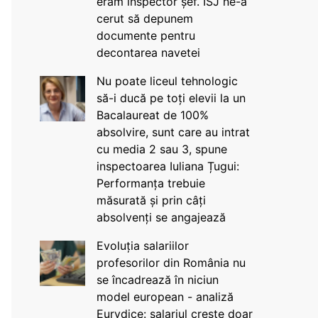
eram inspector șef. ISJ ne-a
cerut să depunem
documente pentru
decontarea navetei
Nu poate liceul tehnologic
să-i ducă pe toți elevii la un
Bacalaureat de 100%
absolvire, sunt care au intrat
cu media 2 sau 3, spune
inspectoarea Iuliana Țugui:
Performanța trebuie
măsurată și prin câți
absolvenți se angajează
Evoluția salariilor
profesorilor din România nu
se încadrează în niciun
model european - analiză
Eurydice: salariul crește doar