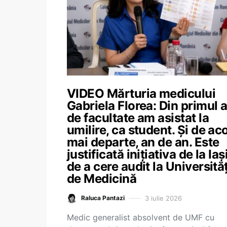
VIDEO Mărturia medicului
Gabriela Florea: Din primul 
de facultate am asistat la
umilire, ca student. Și de ac
mai departe, an de an. Este
justificată inițiativa de la Iaș
de a cere audit la Universităț
de Medicină
3 iulie 2026
Raluca Pantazi
Medic generalist absolvent de UMF cu