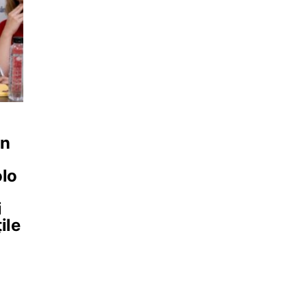
an
olo
i
ile