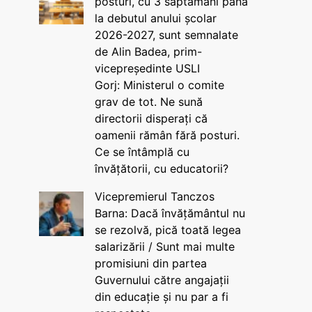
posturi, cu 3 săptămâni până
la debutul anului școlar
2026-2027, sunt semnalate
de Alin Badea, prim-
vicepreședinte USLI
Gorj: Ministerul o comite
grav de tot. Ne sună
directorii disperați că
oamenii rămân fără posturi.
Ce se întâmplă cu
învățătorii, cu educatorii?
Vicepremierul Tanczos
Barna: Dacă învățământul nu
se rezolvă, pică toată legea
salarizării / Sunt mai multe
promisiuni din partea
Guvernului către angajații
din educație și nu par a fi