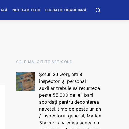
OALĂ
NEXTLAB.TECH
EDUCAȚIE FINANCIARĂ
CELE MAI CITITE ARTICOLE
Șeful ISJ Gorj, alți 8
inspectori și personal
auxiliar trebuie să returneze
peste 55.000 de lei, bani
acordați pentru decontarea
navetei, timp de peste un an
/ Inspectorul general, Marian
Staicu: La vremea aceea nu