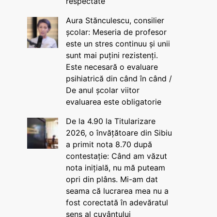
respectate
Aura Stănculescu, consilier
școlar: Meseria de profesor
este un stres continuu și unii
sunt mai puțini rezistenți.
Este necesară o evaluare
psihiatrică din când în când /
De anul școlar viitor
evaluarea este obligatorie
De la 4.90 la Titularizare
2026, o învățătoare din Sibiu
a primit nota 8.70 după
contestație: Când am văzut
nota inițială, nu mă puteam
opri din plâns. Mi-am dat
seama că lucrarea mea nu a
fost corectată în adevăratul
sens al cuvântului