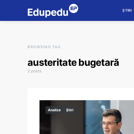
ȘTIRI
BROWSING TAG
austeritate bugetară
2 posts
Analize
Știri