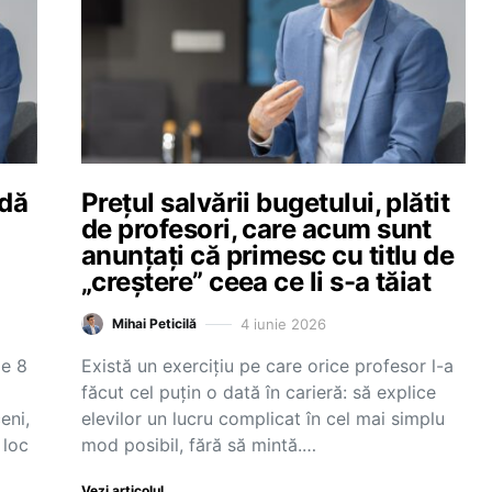
adă
Prețul salvării bugetului, plătit
de profesori, care acum sunt
anunțați că primesc cu titlu de
„creștere” ceea ce li s-a tăiat
4 iunie 2026
Mihai Peticilă
pe 8
Există un exercițiu pe care orice profesor l-a
făcut cel puțin o dată în carieră: să explice
eni,
elevilor un lucru complicat în cel mai simplu
 loc
mod posibil, fără să mintă.…
Vezi articolul