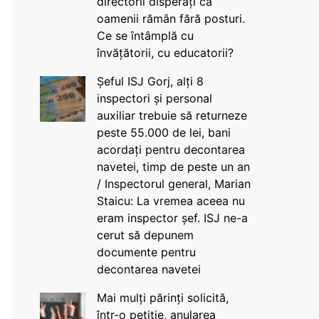
directorii disperați că
oamenii rămân fără posturi.
Ce se întâmplă cu
învățătorii, cu educatorii?
Șeful ISJ Gorj, alți 8
inspectori și personal
auxiliar trebuie să returneze
peste 55.000 de lei, bani
acordați pentru decontarea
navetei, timp de peste un an
/ Inspectorul general, Marian
Staicu: La vremea aceea nu
eram inspector șef. ISJ ne-a
cerut să depunem
documente pentru
decontarea navetei
Mai mulți părinți solicită,
într-o petiție, anularea