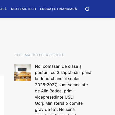
OALĂ
NEXTLAB.TECH
EDUCAȚIE FINANCIARĂ
CELE MAI CITITE ARTICOLE
Noi comasări de clase și
posturi, cu 3 săptămâni până
la debutul anului școlar
2026-2027, sunt semnalate
de Alin Badea, prim-
vicepreședinte USLI
Gorj: Ministerul o comite
grav de tot. Ne sună