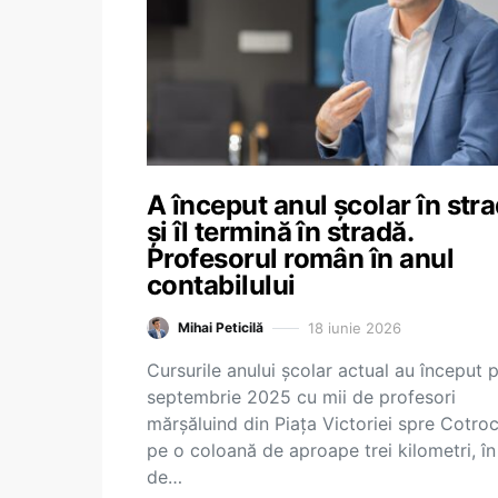
A început anul școlar în str
și îl termină în stradă.
Profesorul român în anul
contabilului
18 iunie 2026
Mihai Peticilă
Cursurile anului școlar actual au început 
septembrie 2025 cu mii de profesori
mărșăluind din Piața Victoriei spre Cotroc
pe o coloană de aproape trei kilometri, în
de…