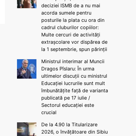
deciziei ISMB de a nu mai
acorda sumele pentru
posturile la plata cu ora din
cadrul cluburilor copiilor:
Multe cercuri de activități
extrașcolare vor dispărea de
la 1 septembrie, spun părinții
Ministrul interimar al Muncii
Dragos Pîslaru: În urma
ultimelor discuții cu ministrul
Educației lucrurile sunt mult
îmbunătățite față de varianta
publicată pe 17 iulie /
Sectorul educației este
crucial
De la 4.90 la Titularizare
2026, o învățătoare din Sibiu