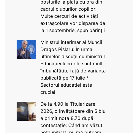
posturile la plata cu ora din
cadrul cluburilor copiilor:
Multe cercuri de activități
extrașcolare vor dispărea de
la 1 septembrie, spun părinții
Ministrul interimar al Muncii
Dragos Pîslaru: În urma
ultimelor discuții cu ministrul
Educației lucrurile sunt mult
îmbunătățite față de varianta
publicată pe 17 iulie /
Sectorul educației este
crucial
De la 4.90 la Titularizare
2026, o învățătoare din Sibiu
a primit nota 8.70 după
contestație: Când am văzut
nota inițială, nu mă puteam