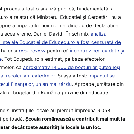
st proces a fost o analiză publică, fundamentată, a
.ro a relatat că Ministerul Educației și Cercetării nu a
oprie a impactului noii norme, dincolo de declarațiile
e la acea vreme, Daniel David. În schimb,
analiza
 Științe ale Educației de Edupedu.ro a fost cenzurată de
tul unui
peer review
pentru că
îi contrazicea cu date și
e
. Tot Edupedu.ro a estimat, pe baza efectelor
ormelor, că
aproximativ 14.000 de posturi ar putea ieși
al recalculării catedrelor
. Și așa a fost:
impactul se
terul Finanțelor, un an mai târziu
. Aproape jumătate din
alului bugetar din România provine din educație.
țene și instituțiile locale au pierdut împreună 9.058
i perioadă.
Școala românească a contribuit mai mult la
ar decât toate autoritățile locale la un loc.