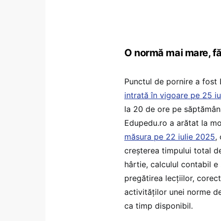
O normă mai mare, făr
Punctul de pornire a fost
intrată în vigoare pe 25 i
la 20 de ore pe săptămâ
Edupedu.ro a arătat la m
măsura pe 22 iulie 2025
,
creșterea timpului total d
hârtie, calculul contabil 
pregătirea lecțiilor, corec
activităților unei norme 
ca timp disponibil.