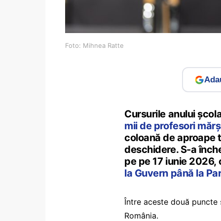
Foto: Mihnea Ratte
Adau
Cursurile anului șco
mii de profesori mărș
coloană de aproape tre
deschidere. S-a înche
pe pe 17 iunie 2026,
la Guvern până la Pa
Între aceste două puncte 
România.