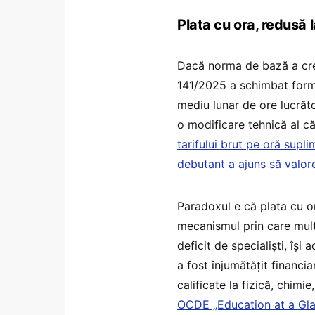
Plata cu ora, redusă l
Dacă norma de bază a cres
141/2025 a schimbat formu
mediu lunar de ore lucrăt
o modificare tehnică al că
tarifului brut pe oră supl
debutant a ajuns să valor
Paradoxul e că plata cu o
mecanismul prin care multe
deficit de specialiști, îș
a fost înjumătățit financia
calificate la fizică, chim
OCDE „Education at a Gl