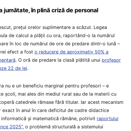
a jumătate, în plină criză de personal
cut, prețul orelor suplimentare a scăzut. Legea
la de calcul a plății cu ora, raportând-o la numărul
oare în loc de numărul de ore de predare dintr-o lună –
rei efect a fost
o reducere de aproximativ 50% a
imentară
. O oră de predare la clasă plătită unui
profesor
eze 22 de lei
.
ra nu e un beneficiu marginal pentru profesori – e
 școli, mai ales din mediul rural sau de la materii cu
i acoperă catedrele rămase fără titular. Iar acest mecanism
r exact în anul în care deficitul de cadre didactice
ie, informatică și matematică rămâne, potrivit
raportului
ance 2025”
, o problemă structurală a sistemului