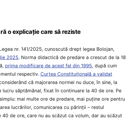
ă o explicație care să reziste
 Legea nr. 141/2025, cunoscută drept legea Bolojan,
ulie 2025
. Norma didactică de predare a crescut de la 18
nă,
prima modificare de acest fel din 1995
, după cum
omentul respectiv.
Curtea Constituțională a validat
 considerând că majorarea normei nu duce, în sine, la
e lucru săptămânal, fixat în continuare la 40 de ore. Pe
e simplu: mai multe ore de predare, mai puține ore pentru
tarea lucrărilor, comunicarea cu părinții – restul
de 40 de ore, care nu au scăzut ca volum, dar au scăzut