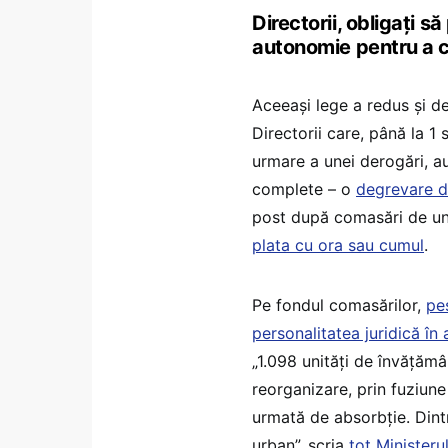
Directorii, obligați s
autonomie pentru a
Aceeași lege a redus și d
Directorii care, până la 
urmare a unei derogări, au
complete – o
degrevare de
post după comasări de unit
plata cu ora sau cumul
.
Pe fondul comasărilor,
pe
personalitatea juridică în
„1.098 unități de învățămâ
reorganizare, prin fuziune
urmată de absorbție. Dintr
urban”, scria
tot Ministeru