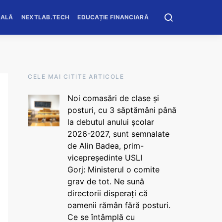
OALĂ
NEXTLAB.TECH
EDUCAȚIE FINANCIARĂ
CELE MAI CITITE ARTICOLE
Noi comasări de clase și
posturi, cu 3 săptămâni până
la debutul anului școlar
2026-2027, sunt semnalate
de Alin Badea, prim-
vicepreședinte USLI
Gorj: Ministerul o comite
grav de tot. Ne sună
directorii disperați că
oamenii rămân fără posturi.
Ce se întâmplă cu