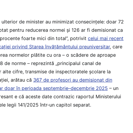
 ulterior de minister au minimizat consecințele: doar 72
ptat pentru reducerea normei și 126 ar fi demisionat ca
„procente foarte mici din total”, potrivit
celui mai recent
cației privind Starea învățământului preuniversitar
, care
rea normelor plătite cu ora – o scădere de aproape
78 de norme – reprezintă „principalul canal de
r alte cifre, transmise de inspectoratele școlare la
ției, arătau că
367 de profesori au demisionat din
tar doar în perioada septembrie–decembrie 2025
– un
teresant e că aceste date contrazic raportul Ministerului
ele legii 141/2025 într-un capitol separat.