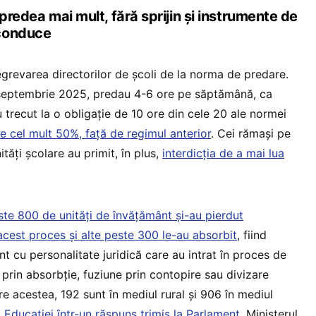
ă predea mai mult, fără sprijin și instrumente de
 conduce
egrevarea directorilor de școli de la norma de predare.
1 septembrie 2025, predau 4-6 ore pe săptămână, ca
 trecut la o obligație de 10 ore din cele 20 ale normei
 cel mult 50%, față de regimul anterior
. Cei rămași pe
ăți școlare au primit, în plus,
interdicția de a mai lua
ste 800 de unități de învățământ și-au pierdut
 acest proces și alte peste 300 le-au absorbit
, fiind
nt cu personalitate juridică care au intrat în proces de
 prin absorbție, fuziune prin contopire sau divizare
e acestea, 192 sunt în mediul rural și 906 în mediul
l Educației într-un răspuns trimis la Parlament
. Ministerul