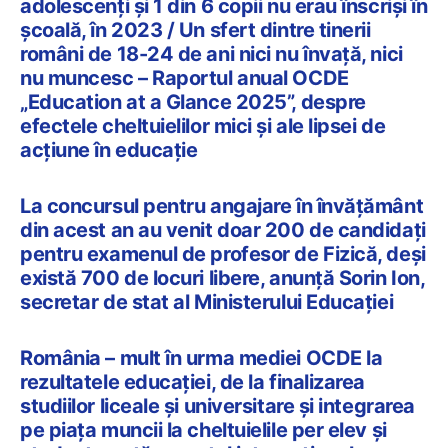
adolescenți și 1 din 6 copii nu erau înscriși în
școală, în 2023 / Un sfert dintre tinerii
români de 18-24 de ani nici nu învață, nici
nu muncesc – Raportul anual OCDE
„Education at a Glance 2025”, despre
efectele cheltuielilor mici și ale lipsei de
acțiune în educație
La concursul pentru angajare în învățământ
din acest an au venit doar 200 de candidați
pentru examenul de profesor de Fizică, deși
există 700 de locuri libere, anunță Sorin Ion,
secretar de stat al Ministerului Educației
România – mult în urma mediei OCDE la
rezultatele educației, de la finalizarea
studiilor liceale și universitare și integrarea
pe piața muncii la cheltuielile per elev și