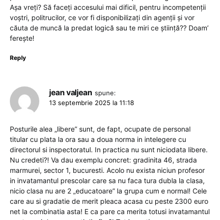
Așa vreți? Să faceți accesului mai dificil, pentru incompetenții
voștri, politrucilor, ce vor fi disponibilizați din agenții și vor
căuta de muncă la predat logică sau te miri ce știință?? Doam’
ferește!
Reply
jean valjean
spune:
13 septembrie 2025 la 11:18
Posturile alea „libere” sunt, de fapt, ocupate de personal
titular cu plata la ora sau a doua norma in intelegere cu
directorul si inspectoratul. In practica nu sunt niciodata libere.
Nu credeti?! Va dau exemplu concret: gradinita 46, strada
marmurei, sector 1, bucuresti. Acolo nu exista niciun profesor
in invatamantul prescolar care sa nu faca tura dubla la clasa,
nicio clasa nu are 2 „educatoare” la grupa cum e normal! Cele
care au si gradatie de merit pleaca acasa cu peste 2300 euro
net la combinatia asta! E ca pare ca merita totusi invatamantul