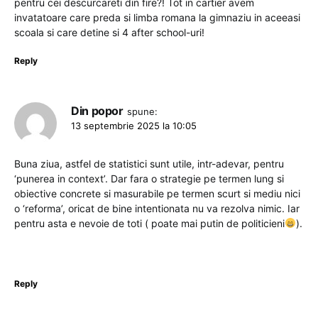
pentru cei descurcareti din fire?! Tot in cartier avem
invatatoare care preda si limba romana la gimnaziu in aceeasi
scoala si care detine si 4 after school-uri!
Reply
Din popor
spune:
13 septembrie 2025 la 10:05
Buna ziua, astfel de statistici sunt utile, intr-adevar, pentru
‘punerea in context’. Dar fara o strategie pe termen lung si
obiective concrete si masurabile pe termen scurt si mediu nici
o ‘reforma’, oricat de bine intentionata nu va rezolva nimic. Iar
pentru asta e nevoie de toti ( poate mai putin de politicieni
).
Reply