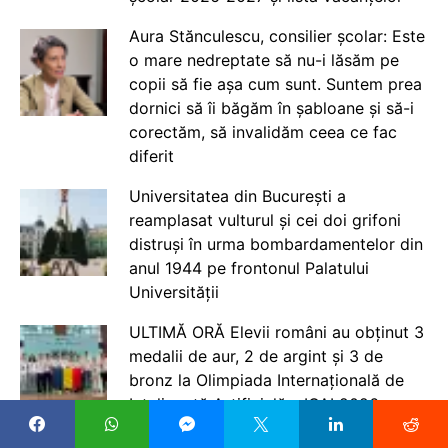
Aura Stănculescu, consilier școlar: Este
o mare nedreptate să nu-i lăsăm pe
copii să fie așa cum sunt. Suntem prea
dornici să îi băgăm în șabloane și să-i
corectăm, să invalidăm ceea ce fac
diferit
Universitatea din București a
reamplasat vulturul și cei doi grifoni
distruși în urma bombardamentelor din
anul 1944 pe frontonul Palatului
Universității
ULTIMĂ ORĂ Elevii români au obținut 3
medalii de aur, 2 de argint și 3 de
bronz la Olimpiada Internațională de
Inteligență Artificială – IOAI 2026,
desfășurată în Kazahstan