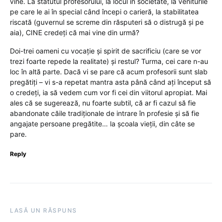
vine. La statutul profesorului, la locul în societate, la veniturile
pe care le ai în special când începi o carieră, la stabilitatea
riscată (guvernul se screme din răsputeri să o distrugă și pe
aia), CINE credeți că mai vine din urmă?
Doi-trei oameni cu vocație și spirit de sacrificiu (care se vor
trezi foarte repede la realitate) și restul? Turma, cei care n-au
loc în altă parte. Dacă vi se pare că acum profesorii sunt slab
pregătiți – vi s-a repetat mantra asta până când ați început să
o credeți, ia să vedem cum vor fi cei din viitorul apropiat. Mai
ales că se sugerează, nu foarte subtil, că ar fi cazul să fie
abandonate căile tradiționale de intrare în profesie și să fie
angajate persoane pregătite… la școala vieții, din câte se
pare.
Reply
LASĂ UN RĂSPUNS