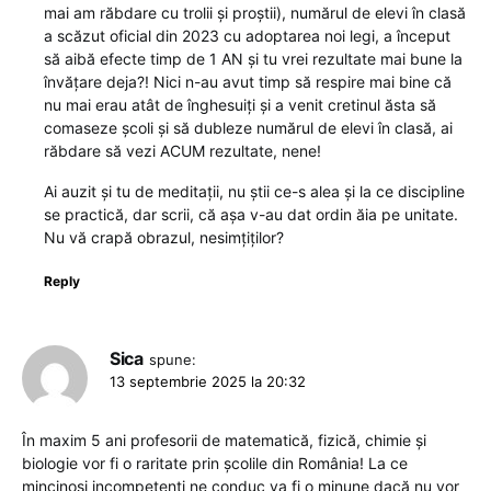
mai am răbdare cu trolii și proștii), numărul de elevi în clasă
a scăzut oficial din 2023 cu adoptarea noi legi, a început
să aibă efecte timp de 1 AN și tu vrei rezultate mai bune la
învățare deja?! Nici n-au avut timp să respire mai bine că
nu mai erau atât de înghesuiți și a venit cretinul ăsta să
comaseze școli și să dubleze numărul de elevi în clasă, ai
răbdare să vezi ACUM rezultate, nene!
Ai auzit și tu de meditații, nu știi ce-s alea și la ce discipline
se practică, dar scrii, că așa v-au dat ordin ăia pe unitate.
Nu vă crapă obrazul, nesimțiților?
Reply
Sica
spune:
13 septembrie 2025 la 20:32
În maxim 5 ani profesorii de matematică, fizică, chimie și
biologie vor fi o raritate prin școlile din România! La ce
mincinoși incompetenți ne conduc va fi o minune dacă nu vor