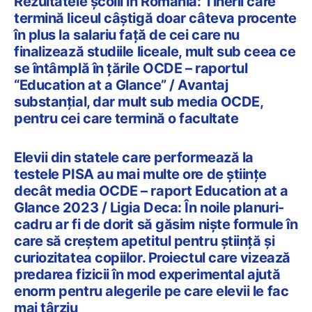
Rezultatele școlii în România: Tinerii care
termină liceul câștigă doar câteva procente
în plus la salariu față de cei care nu
finalizează studiile liceale, mult sub ceea ce
se întâmplă în țările OCDE – raportul
“Education at a Glance” / Avantaj
substanțial, dar mult sub media OCDE,
pentru cei care termină o facultate
Elevii din statele care performează la
testele PISA au mai multe ore de științe
decât media OCDE – raport Education at a
Glance 2023 / Ligia Deca: În noile planuri-
cadru ar fi de dorit să găsim niște formule în
care să creștem apetitul pentru știință și
curiozitatea copiilor. Proiectul care vizează
predarea fizicii în mod experimental ajută
enorm pentru alegerile pe care elevii le fac
mai târziu