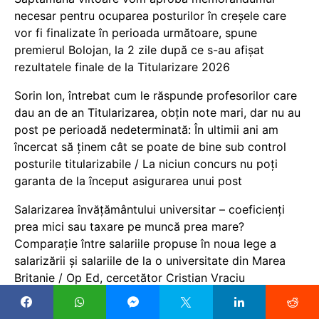
necesar pentru ocuparea posturilor în creșele care
vor fi finalizate în perioada următoare, spune
premierul Bolojan, la 2 zile după ce s-au afișat
rezultatele finale de la Titularizare 2026
Sorin Ion, întrebat cum le răspunde profesorilor care
dau an de an Titularizarea, obțin note mari, dar nu au
post pe perioadă nedeterminată: În ultimii ani am
încercat să ținem cât se poate de bine sub control
posturile titularizabile / La niciun concurs nu poți
garanta de la început asigurarea unui post
Salarizarea învățământului universitar – coeficienți
prea mici sau taxare pe muncă prea mare?
Comparație între salariile propuse în noua lege a
salarizării și salariile de la o universitate din Marea
Britanie / Op Ed, cercetător Cristian Vraciu
Campania de reciclare a unor studenți care îmbină