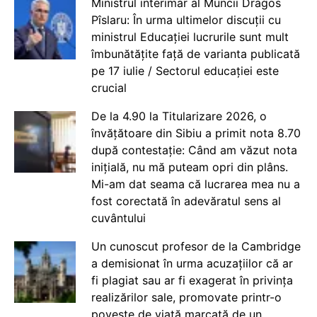
Ministrul interimar al Muncii Dragos
Pîslaru: În urma ultimelor discuții cu
ministrul Educației lucrurile sunt mult
îmbunătățite față de varianta publicată
pe 17 iulie / Sectorul educației este
crucial
De la 4.90 la Titularizare 2026, o
învățătoare din Sibiu a primit nota 8.70
după contestație: Când am văzut nota
inițială, nu mă puteam opri din plâns.
Mi-am dat seama că lucrarea mea nu a
fost corectată în adevăratul sens al
cuvântului
Un cunoscut profesor de la Cambridge
a demisionat în urma acuzațiilor că ar
fi plagiat sau ar fi exagerat în privința
realizărilor sale, promovate printr-o
poveste de viață marcată de un