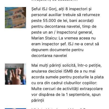
Șeful ISJ Gorj, alți 8 inspectori și
personal auxiliar trebuie să returneze
peste 55.000 de lei, bani acordați
pentru decontarea navetei, timp de
peste un an / Inspectorul general,
Marian Staicu: La vremea aceea nu
eram inspector șef. ISJ ne-a cerut să
depunem documente pentru
decontarea navetei
Mai mulți părinți solicită, într-o petiție,
anularea deciziei ISMB de a nu mai
acorda sumele pentru posturile la plata
cu ora din cadrul cluburilor copiilor:
Multe cercuri de activități extrașcolare
vor dispărea de la 1 septembrie, spun
părinții