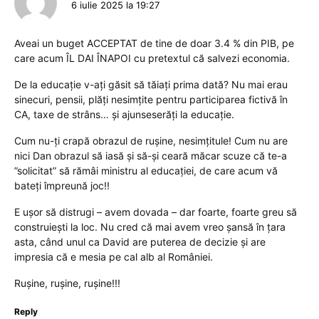
6 iulie 2025 la 19:27
Aveai un buget ACCEPTAT de tine de doar 3.4 % din PIB, pe
care acum ÎL DAI ÎNAPOI cu pretextul că salvezi economia.
De la educație v-ați găsit să tăiați prima dată? Nu mai erau
sinecuri, pensii, plăți nesimțite pentru participarea fictivă în
CA, taxe de strâns… și ajunseserăți la educație.
Cum nu-ți crapă obrazul de rușine, nesimțitule! Cum nu are
nici Dan obrazul să iasă și să-și ceară măcar scuze că te-a
”solicitat” să rămâi ministru al educației, de care acum vă
bateți împreună joc!!
E ușor să distrugi – avem dovada – dar foarte, foarte greu să
construiești la loc. Nu cred că mai avem vreo șansă în țara
asta, când unul ca David are puterea de decizie și are
impresia că e mesia pe cal alb al României.
Rușine, rușine, rușine!!!
Reply