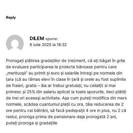
Reply
DILEM
spune:
6 iulie 2025 la 16:32
Prorogați plătirea gradațiilor de (ne)merit, că ați băgat în grila
de evaluare participarea la proiecte bănoase pentru care
„merituoșii” au primit și euro și salariile întregi pe normele din
țara (că au rămas elevi în clase în țară și orele au fost suplinite
de fraieri, gratis – ăia ar trebui gratulați, nu ceilalți) si mai
primesc și 25% din salariu aplicat la toate sporurile, deci plătiți
de trei ori aceeași activitate. Așa cum puteți modifica din mers
normele, scădea cuantumul plații cu ora, tăia reducerea de 2
ore pentru cei bătrâni, să facă pedepsiții 4 ore in plus, nu 2 că
restul, proroga prima de pensionare deja prorogată 2 ani,
puteți proroga și gradațiile