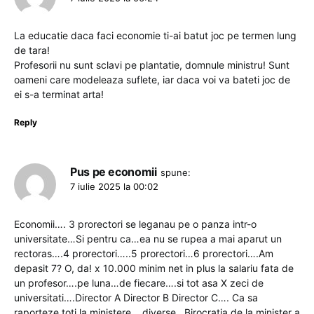
La educatie daca faci economie ti-ai batut joc pe termen lung
de tara!
Profesorii nu sunt sclavi pe plantatie, domnule ministru! Sunt
oameni care modeleaza suflete, iar daca voi va bateti joc de
ei s-a terminat arta!
Reply
Pus pe economii
spune:
7 iulie 2025 la 00:02
Economii…. 3 prorectori se leganau pe o panza intr-o
universitate…Si pentru ca…ea nu se rupea a mai aparut un
rectoras….4 prorectori…..5 prorectori…6 prorectori….Am
depasit 7? O, da! x 10.000 minim net in plus la salariu fata de
un profesor….pe luna…de fiecare….si tot asa X zeci de
universitati….Director A Director B Director C…. Ca sa
raporteze toti la ministere….diverse…Birocratia de la minister a