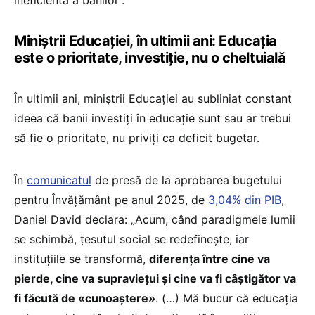
Miniștrii Educației, în ultimii ani: Educația
este o prioritate, investiție, nu o cheltuială
În ultimii ani, miniștrii Educației au subliniat constant
ideea că banii investiți în educație sunt sau ar trebui
să fie o prioritate, nu priviți ca deficit bugetar.
În
comunicatul
de presă de la aprobarea bugetului
pentru Învățământ pe anul 2025, de
3,04% din PIB
,
Daniel David declara: „Acum, când paradigmele lumii
se schimbă, țesutul social se redefinește, iar
instituțiile se transformă,
diferența între cine va
pierde, cine va supraviețui și cine va fi câștigător va
fi făcută de «cunoaștere»
. (…) Mă bucur că educația