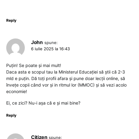
Reply
John
spune:
6 iulie 2025 la 16:43
Puțin! Se poate și mai mult!
Daca asta e scopul tau la Ministerul Educației să știi că 2-3
mld e puțin. Dă toți profii afara și pune doar lecții online, să
învețe copii când vor și in ritmul lor (MMOC) și să vezi acolo
economie!
Ei, ce zici? Nu-i așa că e și mai bine?
Reply
Citizen
spune: