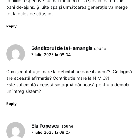
familiile respective nu mai trimit copiii la școală, că nu sunt
bani de-ajuns. Și uite așa și următoarea generație va merge
tot la cules de căpșuni.
Reply
Gânditorul de la Hamangia
spune:
7 iulie 2025 la 08:34
Cum „contribuție mare la deficitul pe care îl avem”?! Ce logică
are această afirmație? Contribuție mare la NIMIC?!
Este suficientă această sintagmă găunoasă pentru a demola
un întreg sistem?
Reply
Ela Popescu
spune:
7 iulie 2025 la 08:27