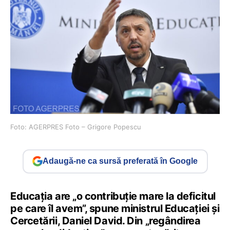
Foto: AGERPRES Foto – Grigore Popescu
Adaugă-ne ca sursă preferată în Google
Educația are „o contribuție mare la deficitul
pe care îl avem”, spune ministrul Educației și
Cercetării, Daniel David. Din „regândirea