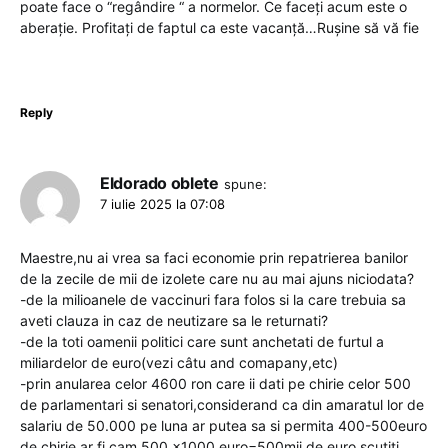
poate face o “regândire “ a normelor. Ce faceți acum este o
aberație. Profitați de faptul ca este vacanță…Rușine să vă fie
Reply
Eldorado oblete
spune:
7 iulie 2025 la 07:08
Maestre,nu ai vrea sa faci economie prin repatrierea banilor
de la zecile de mii de izolete care nu au mai ajuns niciodata?
-de la milioanele de vaccinuri fara folos si la care trebuia sa
aveti clauza in caz de neutizare sa le returnati?
-de la toti oamenii politici care sunt anchetati de furtul a
miliardelor de euro(vezi câtu and comapany,etc)
-prin anularea celor 4600 ron care ii dati pe chirie celor 500
de parlamentari si senatori,considerand ca din amaratul lor de
salariu de 50.000 pe luna ar putea sa si permita 400-500euro
de chirie,ar fi cam 500 x1000 euro=500mii de euro scutiti