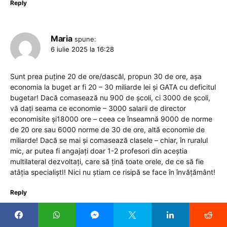
Reply
Maria
spune:
6 iulie 2025 la 16:28
Sunt prea puţine 20 de ore/dascăl, propun 30 de ore, aşa
economia la buget ar fi 20 – 30 miliarde lei şi GATA cu deficitul
bugetar! Dacă comasează nu 900 de şcoli, ci 3000 de şcoli,
vă daţi seama ce economie – 3000 salarii de director
economisite şi18000 ore – ceea ce înseamnă 9000 de norme
de 20 ore sau 6000 norme de 30 de ore, altă economie de
miliarde! Dacă se mai şi comasează clasele – chiar, în ruralul
mic, ar putea fi angajaţi doar 1-2 profesori din aceştia
multilateral dezvoltaţi, care să ţină toate orele, de ce să fie
atâţia specialiştI! Nici nu ştiam ce risipă se face în învăţământ!
Reply