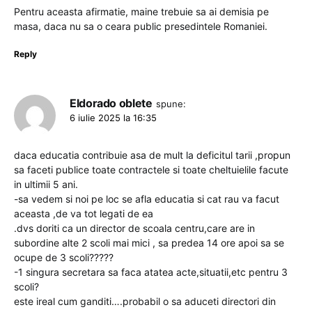
Pentru aceasta afirmatie, maine trebuie sa ai demisia pe
masa, daca nu sa o ceara public presedintele Romaniei.
Reply
Eldorado oblete
spune:
6 iulie 2025 la 16:35
daca educatia contribuie asa de mult la deficitul tarii ,propun
sa faceti publice toate contractele si toate cheltuielile facute
in ultimii 5 ani.
-sa vedem si noi pe loc se afla educatia si cat rau va facut
aceasta ,de va tot legati de ea
.dvs doriti ca un director de scoala centru,care are in
subordine alte 2 scoli mai mici , sa predea 14 ore apoi sa se
ocupe de 3 scoli?????
-1 singura secretara sa faca atatea acte,situatii,etc pentru 3
scoli?
este ireal cum ganditi….probabil o sa aduceti directori din