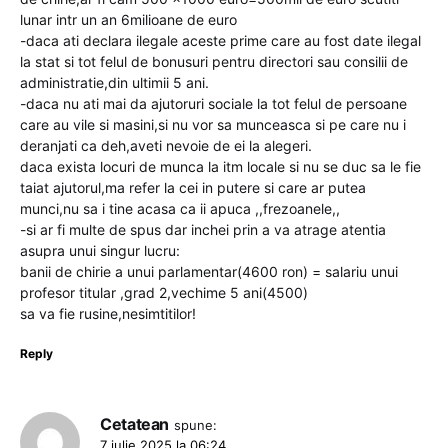
lunar intr un an 6milioane de euro
-daca ati declara ilegale aceste prime care au fost date ilegal
la stat si tot felul de bonusuri pentru directori sau consilii de
administratie,din ultimii 5 ani.
-daca nu ati mai da ajutoruri sociale la tot felul de persoane
care au vile si masini,si nu vor sa munceasca si pe care nu i
deranjati ca deh,aveti nevoie de ei la alegeri.
daca exista locuri de munca la itm locale si nu se duc sa le fie
taiat ajutorul,ma refer la cei in putere si care ar putea
munci,nu sa i tine acasa ca ii apuca ,,frezoanele,,
-si ar fi multe de spus dar inchei prin a va atrage atentia
asupra unui singur lucru:
banii de chirie a unui parlamentar(4600 ron) = salariu unui
profesor titular ,grad 2,vechime 5 ani(4500)
sa va fie rusine,nesimtitilor!
Reply
Cetatean
spune:
7 iulie 2025 la 06:24