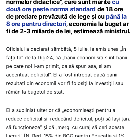
normelor didactice”, care sunt mărite
cu
două ore peste norma standard
de 18 ore
de predare prevăzută de lege și cu
până la
8 ore pentru directori
, economia la buget ar
fi de 2-3 miliarde de lei, estimează ministrul.
Oficialul a declarat sâmbătă, 5 iulie, la emisiunea „În
fața ta” de la Digi24, că „banii economisiți sunt banii
pe care noi i-am primit, ca să spun așa, și am
accentuat deficitul”. El a fost întrebat dacă banii
rezultați din economii vor fi folosiți la investiții sau
rămân la bugetul de stat.
El a subliniat ulterior că „economisești pentru a
reduce deficitul și, reducând deficitul, poți să lași țara
să funcționeze” și că „mergi cu curaj să ceri aceste
lucruri” [N. Red. 15% din BGC pentru Educație și 1%