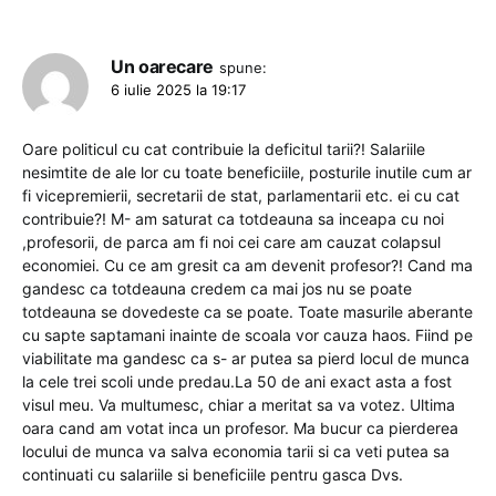
Un oarecare
spune:
6 iulie 2025 la 19:17
Oare politicul cu cat contribuie la deficitul tarii?! Salariile
nesimtite de ale lor cu toate beneficiile, posturile inutile cum ar
fi vicepremierii, secretarii de stat, parlamentarii etc. ei cu cat
contribuie?! M- am saturat ca totdeauna sa inceapa cu noi
,profesorii, de parca am fi noi cei care am cauzat colapsul
economiei. Cu ce am gresit ca am devenit profesor?! Cand ma
gandesc ca totdeauna credem ca mai jos nu se poate
totdeauna se dovedeste ca se poate. Toate masurile aberante
cu sapte saptamani inainte de scoala vor cauza haos. Fiind pe
viabilitate ma gandesc ca s- ar putea sa pierd locul de munca
la cele trei scoli unde predau.La 50 de ani exact asta a fost
visul meu. Va multumesc, chiar a meritat sa va votez. Ultima
oara cand am votat inca un profesor. Ma bucur ca pierderea
locului de munca va salva economia tarii si ca veti putea sa
continuati cu salariile si beneficiile pentru gasca Dvs.