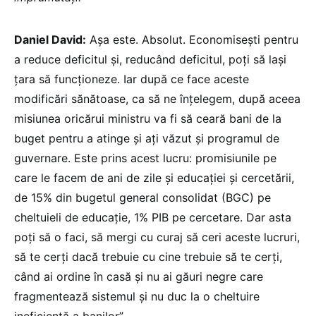
Daniel David:
Așa este. Absolut. Economisești pentru
a reduce deficitul și, reducând deficitul, poți să lași
țara să funcționeze. Iar după ce face aceste
modificări sănătoase, ca să ne înțelegem, după aceea
misiunea oricărui ministru va fi să ceară bani de la
buget pentru a atinge și ați văzut și programul de
guvernare. Este prins acest lucru: promisiunile pe
care le facem de ani de zile și educației și cercetării,
de 15% din bugetul general consolidat (BGC) pe
cheltuieli de educație, 1% PIB pe cercetare. Dar asta
poți să o faci, să mergi cu curaj să ceri aceste lucruri,
să te cerți dacă trebuie cu cine trebuie să te cerți,
când ai ordine în casă și nu ai găuri negre care
fragmentează sistemul și nu duc la o cheltuire
ineficientă a banilor”.