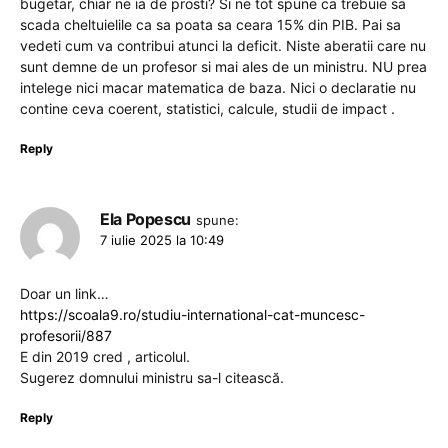
bugetar, chiar ne ia de prosti? Si ne tot spune ca trebuie sa
scada cheltuielile ca sa poata sa ceara 15% din PIB. Pai sa
vedeti cum va contribui atunci la deficit. Niste aberatii care nu
sunt demne de un profesor si mai ales de un ministru. NU prea
intelege nici macar matematica de baza. Nici o declaratie nu
contine ceva coerent, statistici, calcule, studii de impact .
Reply
Ela Popescu
spune:
7 iulie 2025 la 10:49
Doar un link…
https://scoala9.ro/studiu-international-cat-muncesc-
profesorii/887
E din 2019 cred , articolul.
Sugerez domnului ministru sa-l citească.
Reply