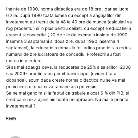
Inainte de 1990, norma didactica era de 18 ore , dar se lucra
6 zile. După 1990 toata lumea cu exceptia angajatilor din
invatamant au trecut de la 48 la 40 ore de munca (calculati va
rog procentul) si in plus pentru ceilalti, cu exceptia educatiei a
crescut si concediul ( 20 de zile de exemplu inainte de 1990
insemna 3 saptamani si doua zile, dupa 1990 insemna 4
saptamani), la educatie a ramas la fel, adica practic s-a redus
numarul de zile lucratoare de concediu. Profesorii au fost
mereu in pierdere.
Si as mai adauga ceva, la reducerea de 25% a salariilor -2008
sau 2009- practic s-au primit banii inapoi (evident fara
dobanda), acum daca creste norma didactica nu se va mai
primi nimic ulterior si va ramane asa pe vecie.
Sa ne mai gandim si la faptul ca trebuie alocat 6 % din PIB, si
cred ca nu s- a ajuns niciodata pe aproape. Nu mai e prioritar
invatamantul ?
Reply