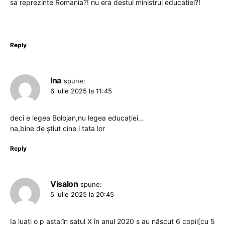
sa reprezinte Romania?! nu era destul ministrul educatiei?!
Reply
Ina
spune:
6 iulie 2025 la 11:45
deci e legea Bolojan,nu legea educației…
na,bine de știut cine i tata lor
Reply
Visalon
spune:
5 iulie 2025 la 20:45
Ia luați o p asta:în satul X în anul 2020 s au născut 6 copii[cu 5