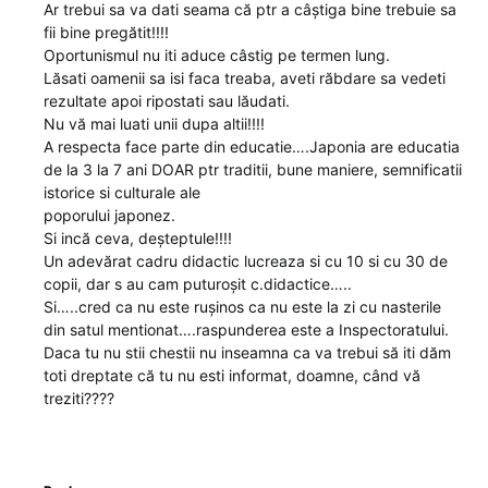
Ar trebui sa va dati seama că ptr a câștiga bine trebuie sa
fii bine pregătit!!!!
Oportunismul nu iti aduce câstig pe termen lung.
Lăsati oamenii sa isi faca treaba, aveti răbdare sa vedeti
rezultate apoi ripostati sau lăudati.
Nu vă mai luati unii dupa altii!!!!
A respecta face parte din educatie….Japonia are educatia
de la 3 la 7 ani DOAR ptr traditii, bune maniere, semnificatii
istorice si culturale ale
poporului japonez.
Si incă ceva, deșteptule!!!!
Un adevărat cadru didactic lucreaza si cu 10 si cu 30 de
copii, dar s au cam puturoșit c.didactice…..
Si…..cred ca nu este rușinos ca nu este la zi cu nasterile
din satul mentionat….raspunderea este a Inspectoratului.
Daca tu nu stii chestii nu inseamna ca va trebui să iti dăm
toti dreptate că tu nu esti informat, doamne, când vă
treziti????