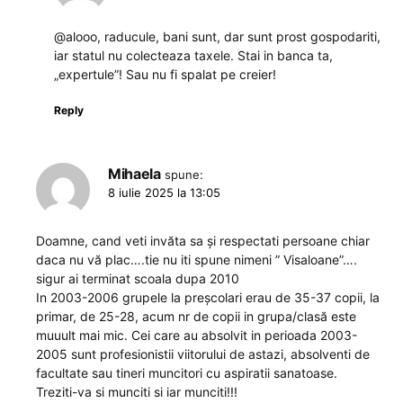
@alooo, raducule, bani sunt, dar sunt prost gospodariti,
iar statul nu colecteaza taxele. Stai in banca ta,
„expertule”! Sau nu fi spalat pe creier!
Reply
Mihaela
spune:
8 iulie 2025 la 13:05
Doamne, cand veti invăta sa și respectati persoane chiar
daca nu vă plac….tie nu iti spune nimeni ” Visaloane”….
sigur ai terminat scoala dupa 2010
In 2003-2006 grupele la preșcolari erau de 35-37 copii, la
primar, de 25-28, acum nr de copii in grupa/clasă este
muuult mai mic. Cei care au absolvit in perioada 2003-
2005 sunt profesionistii viitorului de astazi, absolventi de
facultate sau tineri muncitori cu aspiratii sanatoase.
Treziti-va si munciti si iar munciti!!!