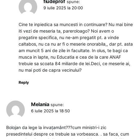
fiudeprof
spune:
9 iulie 2025 la 20:00
Cine te inpiedica sa muncesti in continuare? Nu mai bine
iti vezi de meseria ta, pareroloago? Noi avem o
pregatire specifica, nu ne-am pregatit pt. a vinde
caltabos, nu ca nu ar fi o meserie onorabila,, dar pt. asta
am muncit 5 ani de zile in facultate. In olus, te bagi ca
musca in lapte, nu Educatia e cea de la care ANAF
trebuie sa scoata 84 miliarde de lei.Deci, ce meserie ai,
nu mai poti de capra vecinului?
Reply
Melania
spune:
6 iulie 2025 la 18:50
Bolojan da lege la invațamânt???cum ministri-i zic
presedintelui despre ce trebuie sa vorbeasca. . sa faca, cum