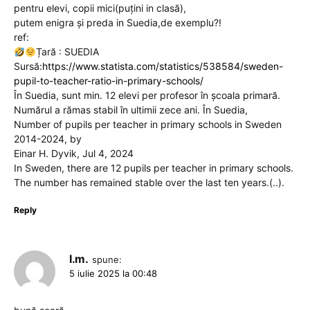
pentru elevi, copii mici(puțini in clasă),
putem enigra și preda in Suedia,de exemplu?!
ref:
Țară : SUEDIA
Sursă:
https://www.statista.com/statistics/538584/sweden-
pupil-to-teacher-ratio-in-primary-schools/
În Suedia, sunt min. 12 elevi per profesor în școala primară.
Numărul a rămas stabil în ultimii zece ani. În Suedia,
Number of pupils per teacher in primary schools in Sweden
2014-2024, by
Einar H. Dyvik, Jul 4, 2024
In Sweden, there are 12 pupils per teacher in primary schools.
The number has remained stable over the last ten years.(..).
Reply
I.m.
spune:
5 iulie 2025 la 00:48