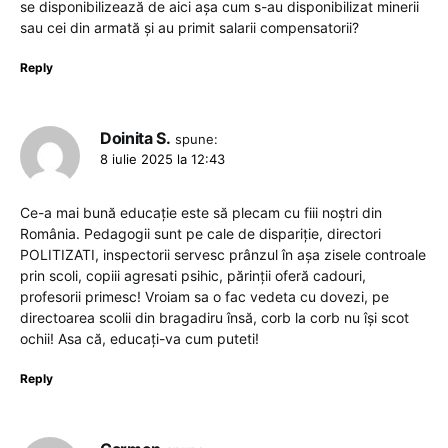
se disponibilizează de aici așa cum s-au disponibilizat minerii
sau cei din armată și au primit salarii compensatorii?
Reply
Doinita S.
spune:
8 iulie 2025 la 12:43
Ce-a mai bună educație este să plecam cu fiii noștri din
România. Pedagogii sunt pe cale de dispariție, directori
POLITIZATI, inspectorii servesc prânzul în așa zisele controale
prin scoli, copiii agresati psihic, părinții oferă cadouri,
profesorii primesc! Vroiam sa o fac vedeta cu dovezi, pe
directoarea scolii din bragadiru însă, corb la corb nu își scot
ochii! Asa că, educați-va cum puteti!
Reply