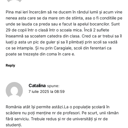
Pina mai ieri încercăm să ne ducem în rândul lumii și acum vine
nenea asta care se da mare om de stiinta, asa o fi conditiile pe
unde se lauda ca preda sau e facut la apelul bocancilor. Sunt
29 de copii într o clasă într o scoala mica. Încă 2 suflete
înseamnă sa scoatem catedra din clasa. Cred ca ar trebui sa îl
luați p asta un pic de guler și sa îl plimbați prin scoli sa vadă
ce se intampla. Și nu prin Caragiale, scoli din ferentari ca
poate se trezește din coma în care e.
Reply
Catalina
spune:
7 iulie 2025 la 08:59
România atât își permite astăzi.La o populație școlară în
scădere nu poți menține nr de profesori. Pe scurt, unii rămân
fără serviciu. Trebuie redus și nr de universități și nr de
studenți.