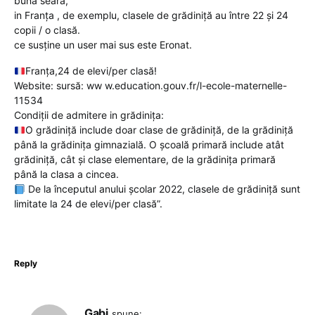
bună seară,
in Franța , de exemplu, clasele de grădiniță au între 22 și 24
copii / o clasă.
ce susține un user mai sus este Eronat.
Franța,24 de elevi/per clasă!
Website: sursă: ww w.education.gouv.fr/l-ecole-maternelle-
11534
Condiții de admitere in grădinița:
O grădiniță include doar clase de grădiniță, de la grădiniță
până la grădinița gimnazială. O școală primară include atât
grădiniță, cât și clase elementare, de la grădinița primară
până la clasa a cincea.
De la începutul anului școlar 2022, clasele de grădiniță sunt
limitate la 24 de elevi/per clasă”.
Reply
Gabi
spune: