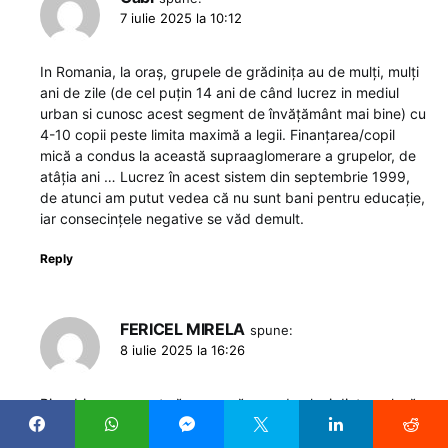
7 iulie 2025 la 10:12
In Romania, la oraș, grupele de grădinița au de mulți, mulți
ani de zile (de cel puțin 14 ani de când lucrez in mediul
urban si cunosc acest segment de învățământ mai bine) cu
4-10 copii peste limita maximă a legii. Finanțarea/copil
mică a condus la această supraaglomerare a grupelor, de
atâția ani … Lucrez în acest sistem din septembrie 1999,
de atunci am putut vedea că nu sunt bani pentru educație,
iar consecințele negative se văd demult.
Reply
FERICEL MIRELA
spune:
8 iulie 2025 la 16:26
Bine-bine, e corect să comparăm nr. de elevi dintr-o clasă
în RO cu o clasă din UE? De unde și până unde? Am eu
salariu după 34 de ani munciți și toate gradele luate cât