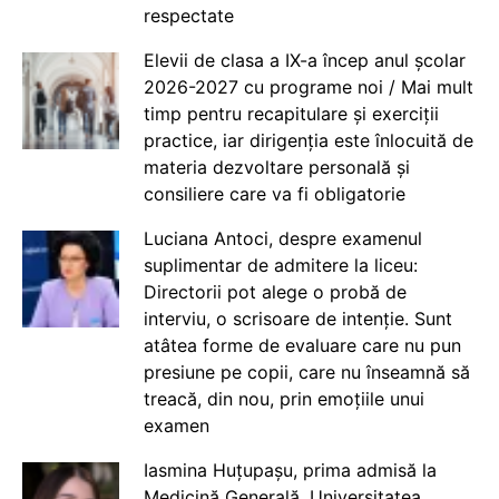
respectate
Elevii de clasa a IX-a încep anul școlar
2026-2027 cu programe noi / Mai mult
timp pentru recapitulare și exerciții
practice, iar dirigenția este înlocuită de
materia dezvoltare personală și
consiliere care va fi obligatorie
Luciana Antoci, despre examenul
suplimentar de admitere la liceu:
Directorii pot alege o probă de
interviu, o scrisoare de intenție. Sunt
atâtea forme de evaluare care nu pun
presiune pe copii, care nu înseamnă să
treacă, din nou, prin emoțiile unui
examen
Iasmina Huțupașu, prima admisă la
Medicină Generală, Universitatea