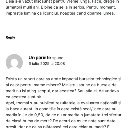
Deja s-a vazut inscaunat pentru vreme lunga. Face, drege in
urmatorii multi ani. E bine ca se ia in serios. Pentru moment,
imprastie lumina ca licuriciul, noaptea cand doarme lumea.
Reply
Un părinte
spune:
6 iulie 2025 la 20:08
Exista un raport care sa arate impactul burselor tehnologice și
al celor pentru mame minore? Ministrul spune ca bursele de
merit nu își ating scopul, dar acestea? Sau știe el, de undeva
ca acestea sunt ok.
Apoi, tocmai s-au publicat rezultatele la evaluarea națională și
la bacalaureat. În condițiile în care există scoli/licee care au
media în jur de 9,50, de ce nu ar merita o jumatate-trei sferturi
de clasă bursa de merit? De acord ca multe note sunt date
greșit, dar de ce sa plătească cei care chiar au merit? E