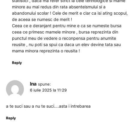
statistici , daca ma refer strict la cele tehnologice si mame
minore au mai redus din rata absenteismului si a
abandonului scolar ! Cele de merit e clar ca isi ating scopul,
de aceea se numesc de merit !
Ceea ce e deranjant pentru mine e ca se numeste bursa
ceea ce primesc mamele minore , bursa reprezinta din
punctul meu de vedere o reconpensa pentru anumite
reusite , nu poti sa spui ca daca un elev devine tata sau
mama minora reprezinta o reusita !
Reply
Ina
spune:
6 iulie 2025 la 11:29
a te suci sau a nu te suci….asta i intrebarea
Reply