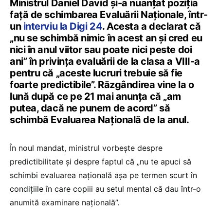
Ministrul Daniel David și-a nuanțat poziția
față de schimbarea Evaluării Naționale, într-
un
interviu la Digi 24
. Acesta a declarat că
„nu se schimbă nimic în acest an şi cred eu
nici în anul viitor sau poate nici peste doi
ani” în privința evaluării de la clasa a VIII-a
pentru că „aceste lucruri trebuie să fie
foarte predictibile”. Răzgândirea vine la o
lună după ce pe 21 mai anunța că „am
putea, dacă ne punem de acord” să
schimbă Evaluarea Națională de la anul.
În noul mandat, ministrul vorbește despre
predictibilitate și despre faptul că „nu te apuci să
schimbi evaluarea naţională aşa pe termen scurt în
condiţiile în care copiii au setul mental că dau într-o
anumită examinare naţională”.