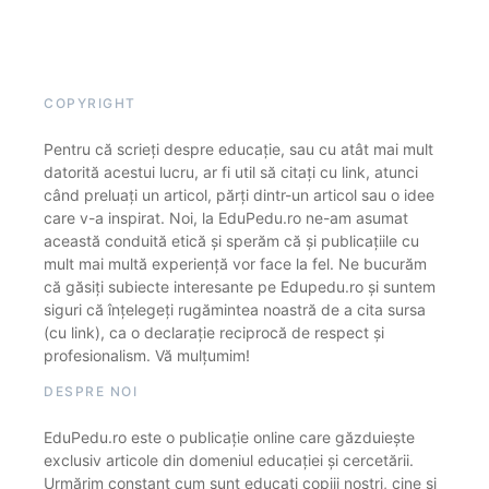
COPYRIGHT
Pentru că scrieți despre educație, sau cu atât mai mult
datorită acestui lucru, ar fi util să citați cu link, atunci
când preluați un articol, părți dintr-un articol sau o idee
care v-a inspirat. Noi, la EduPedu.ro ne-am asumat
această conduită etică și sperăm că și publicațiile cu
mult mai multă experiență vor face la fel. Ne bucurăm
că găsiți subiecte interesante pe Edupedu.ro și suntem
siguri că înțelegeți rugămintea noastră de a cita sursa
(cu link), ca o declarație reciprocă de respect și
profesionalism. Vă mulțumim!
DESPRE NOI
EduPedu.ro este o publicație online care găzduiește
exclusiv articole din domeniul educației și cercetării.
Urmărim constant cum sunt educați copiii noștri, cine și