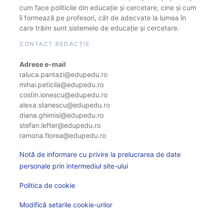
cum face politicile din educație și cercetare, cine și cum
îi formează pe profesori, cât de adecvate la lumea în
care trăim sunt sistemele de educație și cercetare.
CONTACT REDACȚIE
Adrese e-mail
raluca.pantazi@edupedu.ro
mihai.peticila@edupedu.ro
costin.ionescu@edupedu.ro
alexa.stanescu@edupedu.ro
diana.ghimisi@edupedu.ro
stefan.lefter@edupedu.ro
ramona.florea@edupedu.ro
Notă de informare cu privire la prelucrarea de date
personale prin intermediul site-ului
Politica de cookie
Modifică setarile cookie-urilor