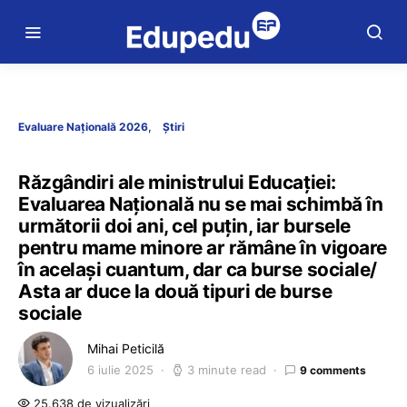
Evaluare Națională 2026
Știri
Răzgândiri ale ministrului Educației:
Evaluarea Națională nu se mai schimbă în
următorii doi ani, cel puțin, iar bursele
pentru mame minore ar rămâne în vigoare
în același cuantum, dar ca burse sociale/
Asta ar duce la două tipuri de burse
sociale
Mihai Peticilă
6 iulie 2025
3 minute read
9 comments
25.638 de vizualizări