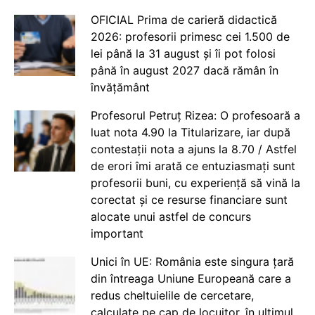
OFICIAL Prima de carieră didactică
2026: profesorii primesc cei 1.500 de
lei până la 31 august și îi pot folosi
până în august 2027 dacă rămân în
învățământ
Profesorul Petruț Rizea: O profesoară a
luat nota 4.90 la Titularizare, iar după
contestații nota a ajuns la 8.70 / Astfel
de erori îmi arată ce entuziasmați sunt
profesorii buni, cu experiență să vină la
corectat și ce resurse financiare sunt
alocate unui astfel de concurs
important
Unici în UE: România este singura țară
din întreaga Uniune Europeană care a
redus cheltuielile de cercetare,
calculate pe cap de locuitor, în ultimul