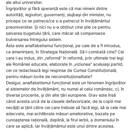
ale altui universitar.
Îngrijorător și fără speranță este că mai nimeni dintre
autorități, legiuitori, guvernanți, slujbași din minister, nu
pricepe ce se petrece/ce s-a petrecut în învățământul
preuniversitar. Și nici nu s-a obținut cine știe ce pentru
salvarea bugetului țării, care măcar să compenseze
bulversarea întregului sistem.
Ăsta este analfabetismul funcțional, pe cale de a fi introdus,
ca amenințare, în Strategia Națională. Să-l combată cine? Cei
care l-au indus, din „reformă” în reformă, prin ultimele trei legi
ale României educate, elaborate în „viziunea” aceluiași partid,
cei ce redactează legi respinse de Curtea Constituțională,
pentru măsuri lovite de neconstituționalitate?
Desigur, analfabetismul funcțional este un fenomen îngrijorător
al sistemelor de învățământ, nu numai al celui românesc, ci, în
diverse procente, și din alte țări europene. Grav este însă
când acesta urcă de la clasele defavorizate, de la copiii mai
necăjiți ai țării către cei care trebuie să facă legi, să ia cele mai
adecvate, mai echilibrate măsuri ameliorative, bazate pe
cunoașterea rațională, deplină, la firul ierbii, a domeniului în
care se aplică. Iar învățământul este unul dintre acestea.