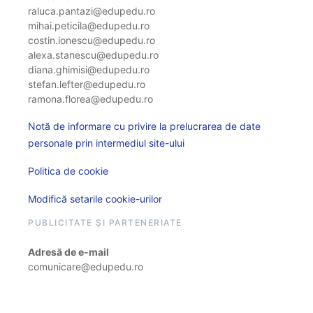
raluca.pantazi@edupedu.ro
mihai.peticila@edupedu.ro
costin.ionescu@edupedu.ro
alexa.stanescu@edupedu.ro
diana.ghimisi@edupedu.ro
stefan.lefter@edupedu.ro
ramona.florea@edupedu.ro
Notă de informare cu privire la prelucrarea de date
personale prin intermediul site-ului
Politica de cookie
Modifică setarile cookie-urilor
PUBLICITATE ȘI PARTENERIATE
Adresă de e-mail
comunicare@edupedu.ro