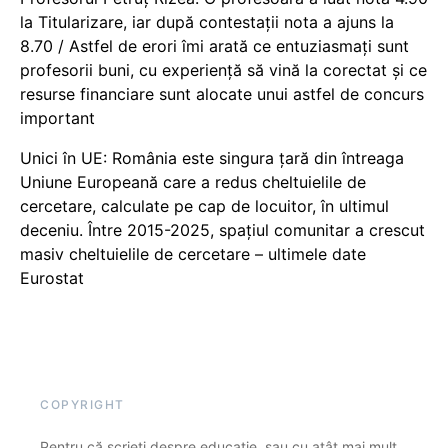
la Titularizare, iar după contestații nota a ajuns la
8.70 / Astfel de erori îmi arată ce entuziasmați sunt
profesorii buni, cu experiență să vină la corectat și ce
resurse financiare sunt alocate unui astfel de concurs
important
Unici în UE: România este singura țară din întreaga
Uniune Europeană care a redus cheltuielile de
cercetare, calculate pe cap de locuitor, în ultimul
deceniu. Între 2015-2025, spațiul comunitar a crescut
masiv cheltuielile de cercetare – ultimele date
Eurostat
COPYRIGHT
Pentru că scrieți despre educație, sau cu atât mai mult