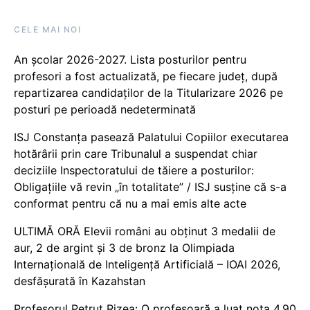
CELE MAI NOI
An școlar 2026-2027. Lista posturilor pentru
profesori a fost actualizată, pe fiecare județ, după
repartizarea candidaților de la Titularizare 2026 pe
posturi pe perioadă nedeterminată
ISJ Constanța pasează Palatului Copiilor executarea
hotărârii prin care Tribunalul a suspendat chiar
deciziile Inspectoratului de tăiere a posturilor:
Obligațiile vă revin „în totalitate” / ISJ susține că s-a
conformat pentru că nu a mai emis alte acte
ULTIMĂ ORĂ Elevii români au obținut 3 medalii de
aur, 2 de argint și 3 de bronz la Olimpiada
Internațională de Inteligență Artificială – IOAI 2026,
desfășurată în Kazahstan
Profesorul Petruț Rizea: O profesoară a luat nota 4.90