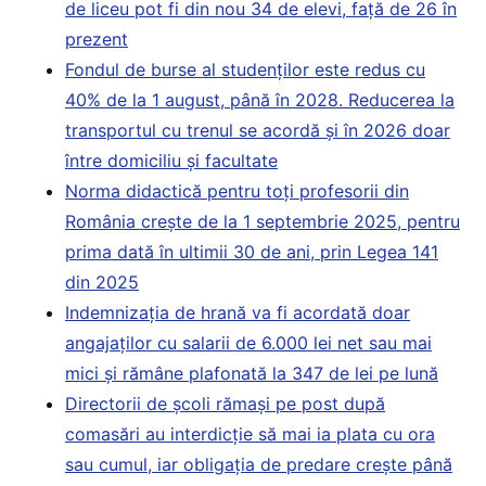
de liceu pot fi din nou 34 de elevi, față de 26 în
prezent
Fondul de burse al studenților este redus cu
40% de la 1 august, până în 2028. Reducerea la
transportul cu trenul se acordă și în 2026 doar
între domiciliu și facultate
Norma didactică pentru toți profesorii din
România crește de la 1 septembrie 2025, pentru
prima dată în ultimii 30 de ani, prin Legea 141
din 2025
Indemnizația de hrană va fi acordată doar
angajaților cu salarii de 6.000 lei net sau mai
mici și rămâne plafonată la 347 de lei pe lună
Directorii de școli rămași pe post după
comasări au interdicție să mai ia plata cu ora
sau cumul, iar obligația de predare crește până