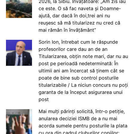
2026, la Sibiu. Învățătoare: „Am zis iau
ce este. O să fac naveta și Doamne-
ajută, dar dacă în doi,trei ani nu
reușesc să mă titularizez nu cred că
mai rămân în învățământ”
Sorin Ion, întrebat cum le răspunde
profesorilor care dau an de an
Titularizarea, obțin note mari, dar nu au
post pe perioadă nedeterminată: În
ultimii ani am încercat să ținem cât se
poate de bine sub control posturile
titularizabile / La niciun concurs nu poți
garanta de la început asigurarea unui
post
Mai mulți părinți solicită, într-o petiție,
anularea deciziei ISMB de a nu mai
acorda sumele pentru posturile la plata
cu ora din cadrul cluburilor copiilor: