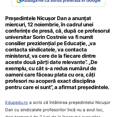
Adaugă-ne ca sursă preferată în Google
Președintele Nicușor Dan a anunțat
miercuri, 12 noiembrie, în cadrul unei
conferințe de presă, că, după ce profesorul
universitar Sorin Costreie va fi numit
consilier prezidențial pe Educație, „va
contacta sindicatele, va contacta
ministerul, va cere de la fiecare dintre
aceste două părți date relevante”. „De
exemplu, cu cât s-a redus numărul de
oameni care făceau plata cu ora, câți
profesori nu acoperă exact disciplina
pentru care ei sunt”, a afirmat președintele.
Edupedu.ro
a scris că întâlnirea președintelui Nicușor
Dan cu sindicatele profesorilor încă nu a avut loc,
deși termenul de 2 luni de la începutul cursurilor