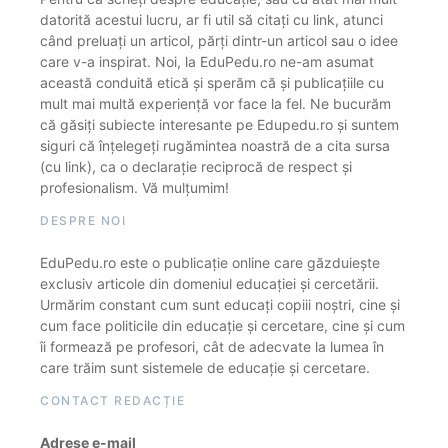
datorită acestui lucru, ar fi util să citați cu link, atunci
când preluați un articol, părți dintr-un articol sau o idee
care v-a inspirat. Noi, la EduPedu.ro ne-am asumat
această conduită etică și sperăm că și publicațiile cu
mult mai multă experiență vor face la fel. Ne bucurăm
că găsiți subiecte interesante pe Edupedu.ro și suntem
siguri că înțelegeți rugămintea noastră de a cita sursa
(cu link), ca o declarație reciprocă de respect și
profesionalism. Vă mulțumim!
DESPRE NOI
EduPedu.ro este o publicație online care găzduiește
exclusiv articole din domeniul educației și cercetării.
Urmărim constant cum sunt educați copiii noștri, cine și
cum face politicile din educație și cercetare, cine și cum
îi formează pe profesori, cât de adecvate la lumea în
care trăim sunt sistemele de educație și cercetare.
CONTACT REDACȚIE
Adrese e-mail