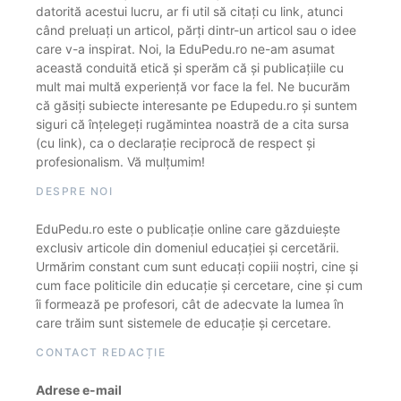
datorită acestui lucru, ar fi util să citați cu link, atunci
când preluați un articol, părți dintr-un articol sau o idee
care v-a inspirat. Noi, la EduPedu.ro ne-am asumat
această conduită etică și sperăm că și publicațiile cu
mult mai multă experiență vor face la fel. Ne bucurăm
că găsiți subiecte interesante pe Edupedu.ro și suntem
siguri că înțelegeți rugămintea noastră de a cita sursa
(cu link), ca o declarație reciprocă de respect și
profesionalism. Vă mulțumim!
DESPRE NOI
EduPedu.ro este o publicație online care găzduiește
exclusiv articole din domeniul educației și cercetării.
Urmărim constant cum sunt educați copiii noștri, cine și
cum face politicile din educație și cercetare, cine și cum
îi formează pe profesori, cât de adecvate la lumea în
care trăim sunt sistemele de educație și cercetare.
CONTACT REDACȚIE
Adrese e-mail