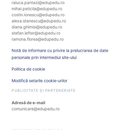
raluca.pantazi@edupedu.ro
mihai.peticila@edupedu.ro
costin.ionescu@edupedu.ro
alexa.stanescu@edupedu.ro
diana.ghimisi@edupedu.ro
stefan.lefter@edupedu.ro
ramona.florea@edupedu.ro
Notă de informare cu privire la prelucrarea de date
personale prin intermediul site-ului
Politica de cookie
Modifică setarile cookie-urilor
PUBLICITATE ȘI PARTENERIATE
Adresă de e-mail
comunicare@edupedu.ro