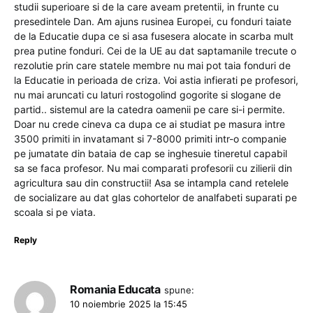
studii superioare si de la care aveam pretentii, in frunte cu
presedintele Dan. Am ajuns rusinea Europei, cu fonduri taiate
de la Educatie dupa ce si asa fusesera alocate in scarba mult
prea putine fonduri. Cei de la UE au dat saptamanile trecute o
rezolutie prin care statele membre nu mai pot taia fonduri de
la Educatie in perioada de criza. Voi astia infierati pe profesori,
nu mai aruncati cu laturi rostogolind gogorite si slogane de
partid.. sistemul are la catedra oamenii pe care si-i permite.
Doar nu crede cineva ca dupa ce ai studiat pe masura intre
3500 primiti in invatamant si 7-8000 primiti intr-o companie
pe jumatate din bataia de cap se inghesuie tineretul capabil
sa se faca profesor. Nu mai comparati profesorii cu zilierii din
agricultura sau din constructii! Asa se intampla cand retelele
de socializare au dat glas cohortelor de analfabeti suparati pe
scoala si pe viata.
Reply
Romania Educata
spune:
10 noiembrie 2025 la 15:45