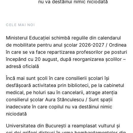
nu va destăinui nimic niciodată
CELE MAI NOI
Ministerul Educației schimbă regulile din calendarul
de mobilitate pentru anul școlar 2026-2027 / Ordinea
în care se va face repartizarea profesorilor pe posturi
începând cu 20 august, după reorganizarea școlilor –
adresă oficială
Încă mai sunt școli în care consilierii școlari își
desfășoară activitatea prin biblioteci, pe la cabinetul
medical, pe holuri sau în cancelarii, atrage atenția
consilierul școlar Aura Stănculescu / Sunt spații
inadecvate în care copilul nu va destăinui nimic
niciodată
Universitatea din București a reamplasat vulturul și
cei doi grifoni distruși în urma bombardamentelor din