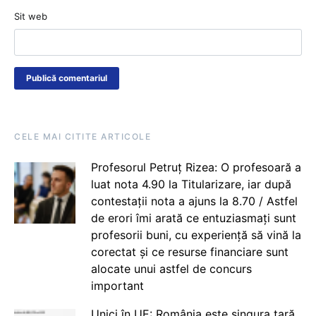
Sit web
CELE MAI CITITE ARTICOLE
Profesorul Petruț Rizea: O profesoară a
luat nota 4.90 la Titularizare, iar după
contestații nota a ajuns la 8.70 / Astfel
de erori îmi arată ce entuziasmați sunt
profesorii buni, cu experiență să vină la
corectat și ce resurse financiare sunt
alocate unui astfel de concurs
important
Unici în UE: România este singura țară