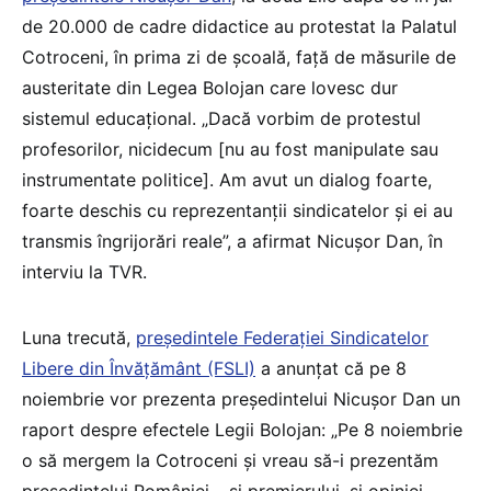
de 20.000 de cadre didactice au protestat la Palatul
Cotroceni, în prima zi de școală, față de măsurile de
austeritate din Legea Bolojan care lovesc dur
sistemul educațional. „Dacă vorbim de protestul
profesorilor, nicidecum [nu au fost manipulate sau
instrumentate politice]. Am avut un dialog foarte,
foarte deschis cu reprezentanții sindicatelor și ei au
transmis îngrijorări reale”, a afirmat Nicușor Dan, în
interviu la TVR.
Luna trecută,
președintele Federației Sindicatelor
Libere din Învățământ (FSLI)
a anunțat că pe 8
noiembrie vor prezenta președintelui Nicușor Dan un
raport despre efectele Legii Bolojan: „Pe 8 noiembrie
o să mergem la Cotroceni și vreau să-i prezentăm
președintelui României – și premierului, și opiniei