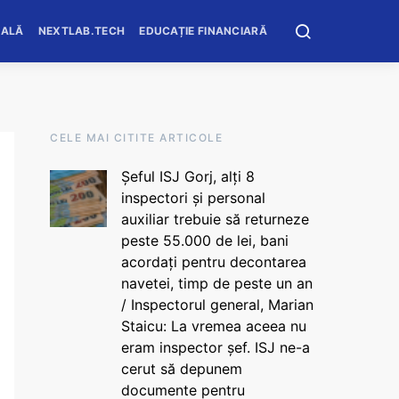
OALĂ
NEXTLAB.TECH
EDUCAȚIE FINANCIARĂ
CELE MAI CITITE ARTICOLE
Șeful ISJ Gorj, alți 8
inspectori și personal
auxiliar trebuie să returneze
peste 55.000 de lei, bani
acordați pentru decontarea
navetei, timp de peste un an
/ Inspectorul general, Marian
Staicu: La vremea aceea nu
eram inspector șef. ISJ ne-a
cerut să depunem
documente pentru