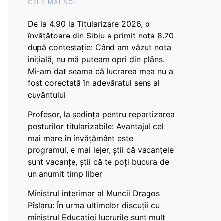
CELE MAI NOI
De la 4.90 la Titularizare 2026, o
învățătoare din Sibiu a primit nota 8.70
după contestație: Când am văzut nota
inițială, nu mă puteam opri din plâns.
Mi-am dat seama că lucrarea mea nu a
fost corectată în adevăratul sens al
cuvântului
Profesor, la ședința pentru repartizarea
posturilor titularizabile: Avantajul cel
mai mare în învățământ este
programul, e mai lejer, știi că vacanțele
sunt vacanţe, știi că te poți bucura de
un anumit timp liber
Ministrul interimar al Muncii Dragos
Pîslaru: În urma ultimelor discuții cu
ministrul Educației lucrurile sunt mult