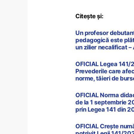
Citește și:
Un profesor debutant
pedagogică este plătit
un zilier necalificat
OFICIAL Legea 141/202
Prevederile care afec
norme, tăieri de burs
OFICIAL Norma didact
de la 1 septembrie 20
prin Legea 141 din 2
OFICIAL Crește număr
potrivit Legii 141/202