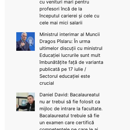
cu venituri mari pentru
profesori încă de la
începutul carierei și cele cu
cele mai mici salarii
Ministrul interimar al Muncii
Dragos Pîslaru: În urma
ultimelor discuții cu ministrul
Educației lucrurile sunt mult
îmbunătățite față de varianta
publicată pe 17 iulie /
Sectorul educației este
crucial
Daniel David: Bacalaureatul
nu ar trebui să fie folosit ca
mijloc de intrare la facultate.
Bacalaureatul trebuie să fie
un examen care certifică
competențele pe care le ai