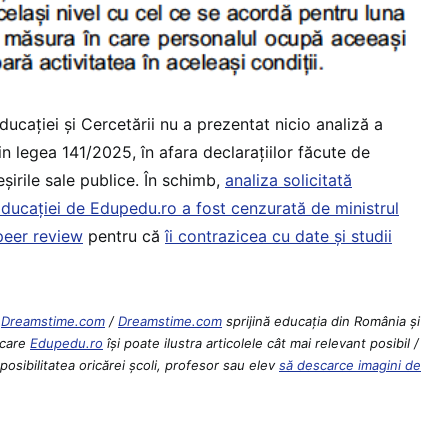
ucației și Cercetării nu a prezentat nicio analiză a
n legea 141/2025, în afara declarațiilor făcute de
eșirile sale publice. În schimb,
analiza solicitată
e Educației de Edupedu.ro a fost cenzurată de ministrul
peer review
pentru că
îi contrazicea cu date și studii
|
Dreamstime.com
/
Dreamstime.com
sprijină educaţia din România şi
 care
Edupedu.ro
îşi poate ilustra articolele cât mai relevant posibil /
osibilitatea oricărei școli, profesor sau elev
să descarce imagini de