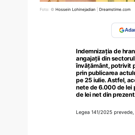
Foto: ©
Hossein Lohinejadian
|
Dreamstime.com
Adau
Indemnizația de hran
angajații din sectorul
învățământ, potrivit 
prin publicarea actul
pe 25 iulie. Astfel, a
nete de 6.000 de lei 
de lei net din prezent
Legea 141/2025 prevede, î