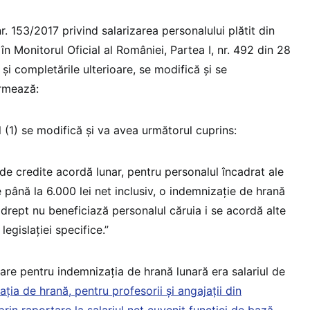
. 153/2017 privind salarizarea personalului plătit din
în Monitorul Oficial al României, Partea I, nr. 492 din 28
 și completările ulterioare, se modifică și se
rmează:
ul (1) se modifică și va avea următorul cuprins:
 de credite acordă lunar, pentru personalul încadrat ale
e până la 6.000 lei net inclusiv, o indemnizație de hrană
 drept nu beneficiază personalul căruia i se acordă alte
legislației specifice.”
re pentru indemnizația de hrană lunară era salariul de
ția de hrană, pentru profesorii și angajații din
prin raportare la salariul net cuvenit funcției de bază
,