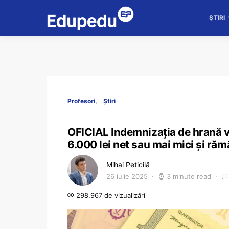
ȘTIRI
Profesori
Știri
OFICIAL Indemnizația de hrană va 
6.000 lei net sau mai mici și răm
Mihai Peticilă
26 iulie 2025
3 minute read
298.967 de vizualizări