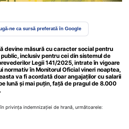
gă-ne ca sursă preferată în Google
ă devine măsură cu caracter social pentru
 public, inclusiv pentru cei din sistemul de
prevederilor Legii 141/2025, intrate în vigoare
ui normativ în Monitorul Oficial vineri noaptea,
ceasta va fi acordată doar angajaților cu salarii
pe lună și mai puțin, față de pragul de 8.000
.
n privința indemnizației de hrană, următoarele: