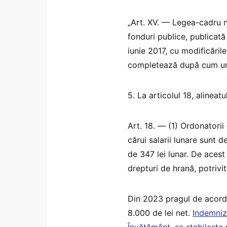
„Art. XV. — Legea-cadru nr
fonduri publice, publicată 
iunie 2017, cu modificările
completează după cum u
5. La articolul 18, alineat
Art. 18. — (1) Ordonatorii
cărui salarii lunare sunt d
de 347 lei lunar. De acest
drepturi de hrană, potrivit 
Din 2023 pragul de acorda
8.000 de lei net.
Indemniza
Învățământ, se stabilește 