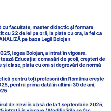
 cu facultate, master didactic și formare
 cu 22 de lei pe oră, la plata cu ora, la fel ca
 – ANALIZĂ pe baza Legii Bolojan
5, legea Bolojan, a intrat în vigoare.
tează Educația: comasări de școli, creșteri de
e și clase, plata cu ora și degrevări de normă
ică pentru toți profesorii din România crește
25, pentru prima dată în ultimii 30 de ani,
025
ul de elevi în clasă de la 1 septembrie 2025,
5 intrată în vigoare / Modificările se fac