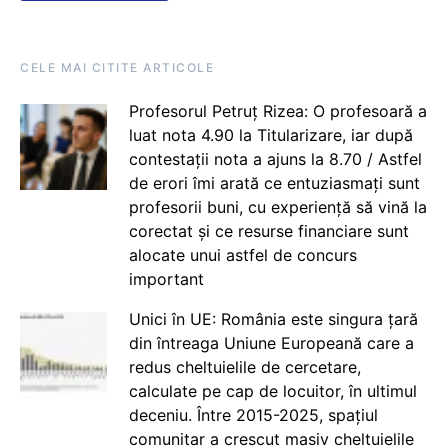
CELE MAI CITITE ARTICOLE
Profesorul Petruț Rizea: O profesoară a
luat nota 4.90 la Titularizare, iar după
contestații nota a ajuns la 8.70 / Astfel
de erori îmi arată ce entuziasmați sunt
profesorii buni, cu experiență să vină la
corectat și ce resurse financiare sunt
alocate unui astfel de concurs
important
Unici în UE: România este singura țară
din întreaga Uniune Europeană care a
redus cheltuielile de cercetare,
calculate pe cap de locuitor, în ultimul
deceniu. Între 2015-2025, spațiul
comunitar a crescut masiv cheltuielile