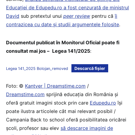
Educației de Edupedu.ro a fost cenzurată de ministrul
David
sub pretextul unui
peer review
pentru că
îi
contrazicea cu date și studii argumentele folosite
.
Documentul publicat în Monitorul Oficial poate fi
consultat mai jos –
Legea 141/2025
:
Descarcă fișier
Legea 141_2025 Bolojan_removed
Foto: ©
Kantver | Dreamstime.com
/
Dreamstime.com
sprijină educaţia din România şi
oferă gratuit imagini stock prin care
Edupedu.ro
îşi
poate ilustra articolele cât mai relevant posibil /
Campania Back to school oferă posibilitatea oricărei
școli, profesor sau elev
să descarce imagini de