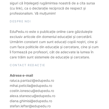
siguri că înțelegeți rugămintea noastră de a cita sursa
(cu link), ca o declarație reciprocă de respect și
profesionalism. Vă mulțumim!
DESPRE NOI
EduPedu.ro este o publicație online care găzduiește
exclusiv articole din domeniul educației și cercetării.
Urmărim constant cum sunt educați copiii noștri, cine și
cum face politicile din educație și cercetare, cine și cum
îi formează pe profesori, cât de adecvate la lumea în
care trăim sunt sistemele de educație și cercetare.
CONTACT REDACȚIE
Adrese e-mail
raluca.pantazi@edupedu.ro
mihai.peticila@edupedu.ro
costin.ionescu@edupedu.ro
alexa.stanescu@edupedu.ro
diana.ghimisi@edupedu.ro
stefan.lefter@edupedu.ro