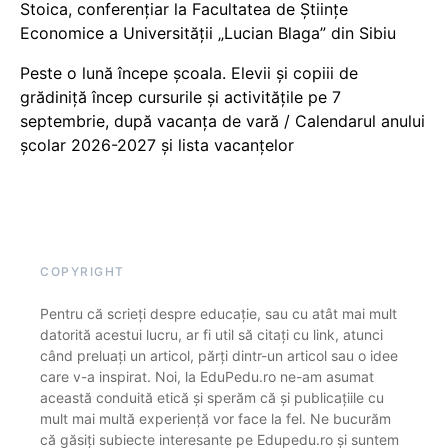
Stoica, conferențiar la Facultatea de Științe
Economice a Universității „Lucian Blaga” din Sibiu
Peste o lună începe școala. Elevii și copiii de
grădiniță încep cursurile și activitățile pe 7
septembrie, după vacanța de vară / Calendarul anului
școlar 2026-2027 și lista vacanțelor
COPYRIGHT
Pentru că scrieți despre educație, sau cu atât mai mult
datorită acestui lucru, ar fi util să citați cu link, atunci
când preluați un articol, părți dintr-un articol sau o idee
care v-a inspirat. Noi, la EduPedu.ro ne-am asumat
această conduită etică și sperăm că și publicațiile cu
mult mai multă experiență vor face la fel. Ne bucurăm
că găsiți subiecte interesante pe Edupedu.ro și suntem