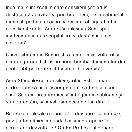
Încă mai sunt școli în care consilierii școlari își
desfășoară activitatea prin biblioteci, pe la cabinetul
medical, pe holuri sau în cancelarii, atrage atenția
consilierul școlar Aura Stănculescu / Sunt spații
inadecvate în care copilul nu va destăinui nimic
niciodată
Universitatea din București a reamplasat vulturul și
cei doi grifoni distruși în urma bombardamentelor din
anul 1944 pe frontonul Palatului Universității
Aura Stănculescu, consilier școlar: Este o mare
nedreptate să nu-i lăsăm pe copii să fie așa cum
sunt. Suntem prea dornici să îi băgăm în șabloane și
să-i corectăm, să invalidăm ceea ce fac diferit
Bugetele reale ale reconectării diasporei științifice și
poziția României la coada Uniunii Europene în
cercetare-dezvoltare / Op Ed Profesorul Eduard