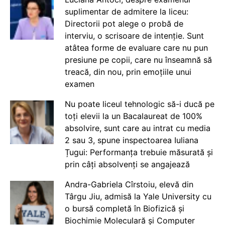
suplimentar de admitere la liceu:
Directorii pot alege o probă de
interviu, o scrisoare de intenție. Sunt
atâtea forme de evaluare care nu pun
presiune pe copii, care nu înseamnă să
treacă, din nou, prin emoțiile unui
examen
Nu poate liceul tehnologic să-i ducă pe
toți elevii la un Bacalaureat de 100%
absolvire, sunt care au intrat cu media
2 sau 3, spune inspectoarea Iuliana
Țugui: Performanța trebuie măsurată și
prin câți absolvenți se angajează
Andra-Gabriela Cîrstoiu, elevă din
Târgu Jiu, admisă la Yale University cu
o bursă completă în Biofizică și
Biochimie Moleculară și Computer