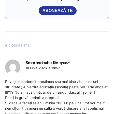
ABONEAZĂ-TE
6 COMMENTS
Smarandache Ilie
spune:
18 iunie 2026 la 18:57
Povești de adormit prostimea sau mai bine zis , minciuni
sfruntate ; A pierdut educația (școala) peste 6000 de angajați
!!!??? Nu am auzit măcar de un singur dascăl , șomer !
Primii la grevă , primii la drepturi !
Și dacă le faceți salariul minim 2000 € pe lună , tot vor mai fi
nemulțumiți ; nimeni nu suflă o vorbă despre analfabetismul
funcțional , situație care reflectă exact munca lor .