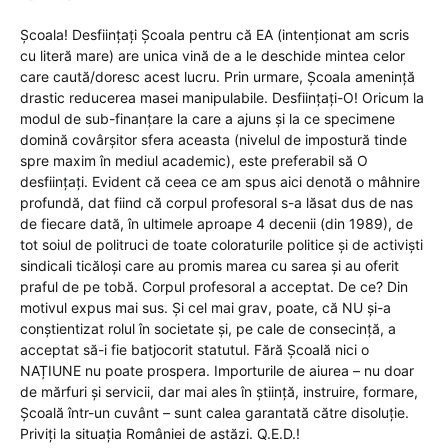
Școala! Desființați Școala pentru că EA (intenționat am scris
cu literă mare) are unica vină de a le deschide mintea celor
care caută/doresc acest lucru. Prin urmare, Școala amenință
drastic reducerea masei manipulabile. Desființați-O! Oricum la
modul de sub-finanțare la care a ajuns și la ce specimene
domină covârșitor sfera aceasta (nivelul de impostură tinde
spre maxim în mediul academic), este preferabil să O
desființați. Evident că ceea ce am spus aici denotă o mâhnire
profundă, dat fiind că corpul profesoral s-a lăsat dus de nas
de fiecare dată, în ultimele aproape 4 decenii (din 1989), de
tot soiul de politruci de toate coloraturile politice și de activiști
sindicali ticăloși care au promis marea cu sarea și au oferit
praful de pe tobă. Corpul profesoral a acceptat. De ce? Din
motivul expus mai sus. Și cel mai grav, poate, că NU și-a
conștientizat rolul în societate și, pe cale de consecință, a
acceptat să-i fie batjocorit statutul. Fără Școală nici o
NAȚIUNE nu poate prospera. Importurile de aiurea – nu doar
de mărfuri și servicii, dar mai ales în știință, instruire, formare,
Școală într-un cuvânt – sunt calea garantată către disoluție.
Priviți la situația României de astăzi. Q.E.D.!