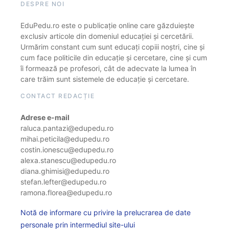
DESPRE NOI
EduPedu.ro este o publicație online care găzduiește
exclusiv articole din domeniul educației și cercetării.
Urmărim constant cum sunt educați copiii noștri, cine și
cum face politicile din educație și cercetare, cine și cum
îi formează pe profesori, cât de adecvate la lumea în
care trăim sunt sistemele de educație și cercetare.
CONTACT REDACȚIE
Adrese e-mail
raluca.pantazi@edupedu.ro
mihai.peticila@edupedu.ro
costin.ionescu@edupedu.ro
alexa.stanescu@edupedu.ro
diana.ghimisi@edupedu.ro
stefan.lefter@edupedu.ro
ramona.florea@edupedu.ro
Notă de informare cu privire la prelucrarea de date
personale prin intermediul site-ului