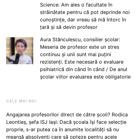
Science: Am ales o facultate în
străinătate pentru că pot deprinde noi
cunoștințe, dar vreau să mă întorc în
țară și să devin profesor
Aura Stănculescu, consilier școlar:
Meseria de profesor este un stres
continuu și unii sunt mai puțini
rezistenți. Este necesară o evaluare
psihiatrică din când în când / De anul
școlar viitor evaluarea este obligatorie
CELE MAI NOI
Angajarea profesorilor direct de către școli? Rodica
Leontieș, șefa ISJ Iași: Dacă școala își face selecție
proprie, s-ar putea ca în anumite localități să nu
meargă absolvenți care să opteze pentru acele