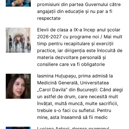
promisiuni din partea Guvernului către
angajații din educație și nu par a fi
respectate
Elevii de clasa a IX-a încep anul școlar
2026-2027 cu programe noi / Mai mult
timp pentru recapitulare și exerciții
practice, iar dirigenția este înlocuită de
materia dezvoltare personală și
consiliere care va fi obligatorie
Iasmina Huțupașu, prima admisă la
Medicină Generală, Universitatea
„Carol Davila” din București: Când alegi
un astfel de drum, care necesită mult
învățat, multă muncă, multe sacrificii,
trebuie s-o faci cu sufletul. Pentru
mine, asta înseamnă să fii medic
Luciana Antoci, despre examenul