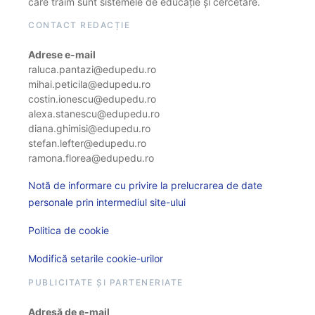
care trăim sunt sistemele de educație și cercetare.
CONTACT REDACȚIE
Adrese e-mail
raluca.pantazi@edupedu.ro
mihai.peticila@edupedu.ro
costin.ionescu@edupedu.ro
alexa.stanescu@edupedu.ro
diana.ghimisi@edupedu.ro
stefan.lefter@edupedu.ro
ramona.florea@edupedu.ro
Notă de informare cu privire la prelucrarea de date
personale prin intermediul site-ului
Politica de cookie
Modifică setarile cookie-urilor
PUBLICITATE ȘI PARTENERIATE
Adresă de e-mail