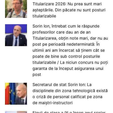
Titularizare 2026: Nu prea sunt mari
așteptările. Din păcate nu sunt posturi
titularizabile
Sorin Ion, întrebat cum le răspunde
profesorilor care dau an de an
Titularizarea, obțin note mari, dar nu au
post pe perioadă nedeterminată: În
ultimii ani am încercat să ținem cât se
poate de bine sub control posturile
titularizabile / La niciun concurs nu poți
garanta de la început asigurarea unui
post
Secretarul de stat Sorin Ion: La
disciplinele din zona tehnologică există
o criză de personal calificat pe zona
de maiștri-instructori
Elevii de clasa a IX-a încep anul școlar