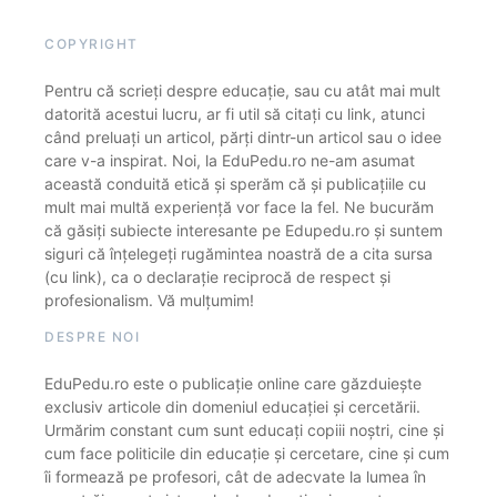
COPYRIGHT
Pentru că scrieți despre educație, sau cu atât mai mult
datorită acestui lucru, ar fi util să citați cu link, atunci
când preluați un articol, părți dintr-un articol sau o idee
care v-a inspirat. Noi, la EduPedu.ro ne-am asumat
această conduită etică și sperăm că și publicațiile cu
mult mai multă experiență vor face la fel. Ne bucurăm
că găsiți subiecte interesante pe Edupedu.ro și suntem
siguri că înțelegeți rugămintea noastră de a cita sursa
(cu link), ca o declarație reciprocă de respect și
profesionalism. Vă mulțumim!
DESPRE NOI
EduPedu.ro este o publicație online care găzduiește
exclusiv articole din domeniul educației și cercetării.
Urmărim constant cum sunt educați copiii noștri, cine și
cum face politicile din educație și cercetare, cine și cum
îi formează pe profesori, cât de adecvate la lumea în