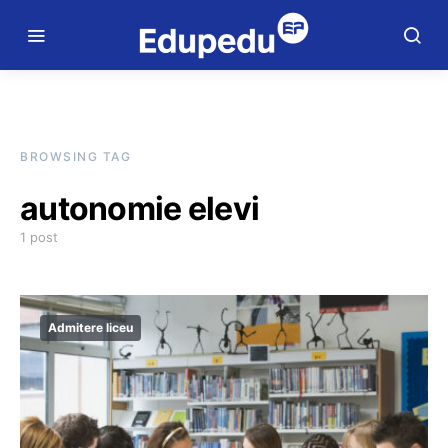
BROWSING TAG
autonomie elevi
1 post
Admitere liceu