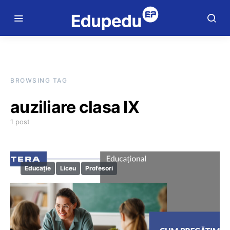
BROWSING TAG
auziliare clasa IX
1 post
Educație
Liceu
Profesori