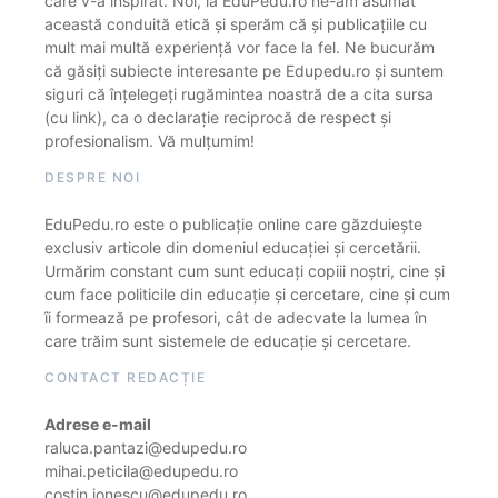
care v-a inspirat. Noi, la EduPedu.ro ne-am asumat
această conduită etică și sperăm că și publicațiile cu
mult mai multă experiență vor face la fel. Ne bucurăm
că găsiți subiecte interesante pe Edupedu.ro și suntem
siguri că înțelegeți rugămintea noastră de a cita sursa
(cu link), ca o declarație reciprocă de respect și
profesionalism. Vă mulțumim!
DESPRE NOI
EduPedu.ro este o publicație online care găzduiește
exclusiv articole din domeniul educației și cercetării.
Urmărim constant cum sunt educați copiii noștri, cine și
cum face politicile din educație și cercetare, cine și cum
îi formează pe profesori, cât de adecvate la lumea în
care trăim sunt sistemele de educație și cercetare.
CONTACT REDACȚIE
Adrese e-mail
raluca.pantazi@edupedu.ro
mihai.peticila@edupedu.ro
costin.ionescu@edupedu.ro