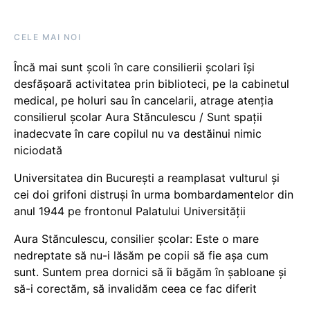
CELE MAI NOI
Încă mai sunt școli în care consilierii școlari își
desfășoară activitatea prin biblioteci, pe la cabinetul
medical, pe holuri sau în cancelarii, atrage atenția
consilierul școlar Aura Stănculescu / Sunt spații
inadecvate în care copilul nu va destăinui nimic
niciodată
Universitatea din București a reamplasat vulturul și
cei doi grifoni distruși în urma bombardamentelor din
anul 1944 pe frontonul Palatului Universității
Aura Stănculescu, consilier școlar: Este o mare
nedreptate să nu-i lăsăm pe copii să fie așa cum
sunt. Suntem prea dornici să îi băgăm în șabloane și
să-i corectăm, să invalidăm ceea ce fac diferit