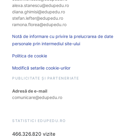
alexa.stanescu@edupedu.ro
diana.ghimisi@edupedu.ro
stefan.lefter@edupedu.ro
ramona.florea@edupedu.ro
Notă de informare cu privire la prelucrarea de date
personale prin intermediul site-ului
Politica de cookie
Modifică setarile cookie-urilor
PUBLICITATE ȘI PARTENERIATE
Adresă de e-mail
comunicare@edupedu.ro
STATISTICI EDUPEDU.RO
466.326.820 vizite