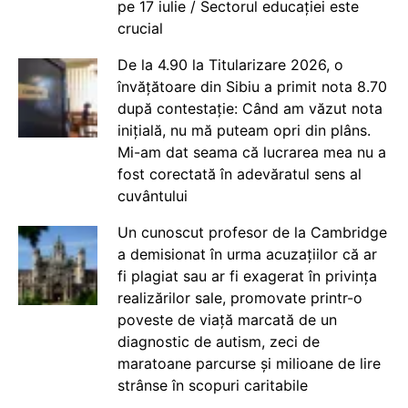
pe 17 iulie / Sectorul educației este
crucial
De la 4.90 la Titularizare 2026, o
învățătoare din Sibiu a primit nota 8.70
după contestație: Când am văzut nota
inițială, nu mă puteam opri din plâns.
Mi-am dat seama că lucrarea mea nu a
fost corectată în adevăratul sens al
cuvântului
Un cunoscut profesor de la Cambridge
a demisionat în urma acuzațiilor că ar
fi plagiat sau ar fi exagerat în privința
realizărilor sale, promovate printr-o
poveste de viață marcată de un
diagnostic de autism, zeci de
maratoane parcurse și milioane de lire
strânse în scopuri caritabile