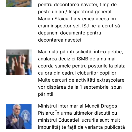
pentru decontarea navetei, timp de
peste un an / Inspectorul general,
Marian Staicu: La vremea aceea nu
eram inspector șef. ISJ ne-a cerut să
depunem documente pentru
decontarea navetei
Mai mulți părinți solicită, într-o petiție,
anularea deciziei ISMB de a nu mai
acorda sumele pentru posturile la plata
cu ora din cadrul cluburilor copiilor:
Multe cercuri de activități extrașcolare
vor dispărea de la 1 septembrie, spun
părinții
Ministrul interimar al Muncii Dragos
Pîslaru: În urma ultimelor discuții cu
ministrul Educației lucrurile sunt mult
îmbunătățite față de varianta publicată