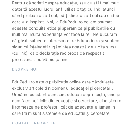
Pentru că scrieți despre educație, sau cu atât mai mult
datorită acestui lucru, ar fi util să citați cu link, atunci
când preluați un articol, părți dintr-un articol sau o idee
care v-a inspirat. Noi, la EduPedu.ro ne-am asumat
această conduită etică și sperăm că și publicațiile cu
mult mai multă experiență vor face la fel. Ne bucurăm
că găsiți subiecte interesante pe Edupedu.ro și suntem
siguri că înțelegeți rugămintea noastră de a cita sursa
(cu link), ca o declarație reciprocă de respect și
profesionalism. Vă mulțumim!
DESPRE NOI
EduPedu.ro este o publicație online care găzduiește
exclusiv articole din domeniul educației și cercetării.
Urmărim constant cum sunt educați copiii noștri, cine și
cum face politicile din educație și cercetare, cine și cum
îi formează pe profesori, cât de adecvate la lumea în
care trăim sunt sistemele de educație și cercetare.
CONTACT REDACȚIE