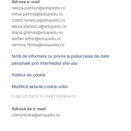
Adrese e-mail
raluca.pantazi@edupedu.ro
mihai.peticila@edupedu.ro
costin.ionescu@edupedu.ro
alexa.stanescu@edupedu.ro
diana.ghimisi@edupedu.ro
stefan.lefter@edupedu.ro
ramona.florea@edupedu.ro
Notă de informare cu privire la prelucrarea de date
personale prin intermediul site-ului
Politica de cookie
Modifică setarile cookie-urilor
PUBLICITATE ȘI PARTENERIATE
Adresă de e-mail
comunicare@edupedu.ro