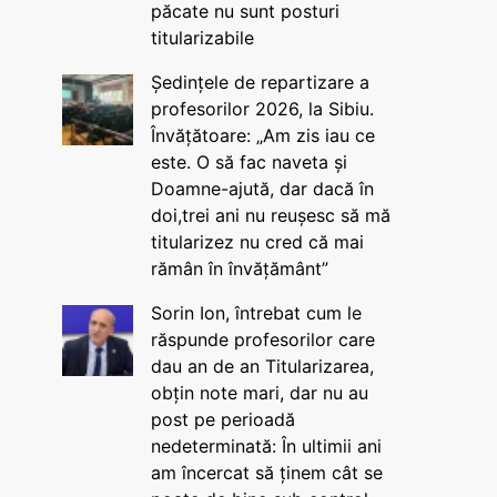
păcate nu sunt posturi
titularizabile
Ședințele de repartizare a
profesorilor 2026, la Sibiu.
Învățătoare: „Am zis iau ce
este. O să fac naveta și
Doamne-ajută, dar dacă în
doi,trei ani nu reușesc să mă
titularizez nu cred că mai
rămân în învățământ”
Sorin Ion, întrebat cum le
răspunde profesorilor care
dau an de an Titularizarea,
obțin note mari, dar nu au
post pe perioadă
nedeterminată: În ultimii ani
am încercat să ținem cât se