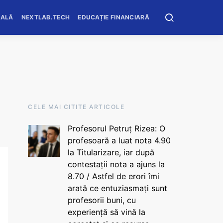
OALĂ
NEXTLAB.TECH
EDUCAȚIE FINANCIARĂ
CELE MAI CITITE ARTICOLE
Profesorul Petruț Rizea: O
profesoară a luat nota 4.90
la Titularizare, iar după
contestații nota a ajuns la
8.70 / Astfel de erori îmi
arată ce entuziasmați sunt
profesorii buni, cu
experiență să vină la