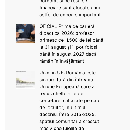
corectat și ce resurse
financiare sunt alocate unui
astfel de concurs important
OFICIAL Prima de carieră
didactică 2026: profesorii
primesc cei 1.500 de lei până
la 31 august și îi pot folosi
până în august 2027 dacă
rămân în învățământ
Unici în UE: România este
singura țară din întreaga
Uniune Europeană care a
redus cheltuielile de
cercetare, calculate pe cap
de locuitor, în ultimul
deceniu. Între 2015-2025,
spațiul comunitar a crescut
masiv cheltuielile de