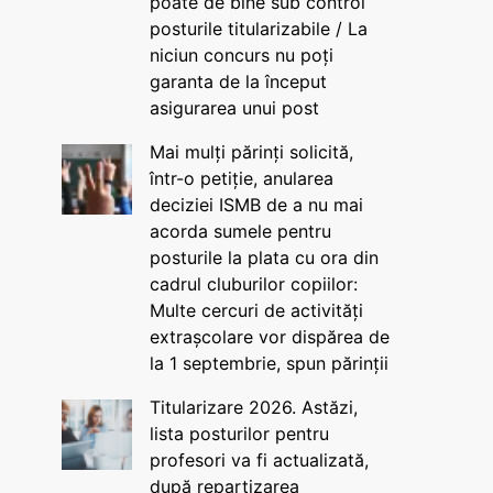
poate de bine sub control
posturile titularizabile / La
niciun concurs nu poți
garanta de la început
asigurarea unui post
Mai mulți părinți solicită,
într-o petiție, anularea
deciziei ISMB de a nu mai
acorda sumele pentru
posturile la plata cu ora din
cadrul cluburilor copiilor:
Multe cercuri de activități
extrașcolare vor dispărea de
la 1 septembrie, spun părinții
Titularizare 2026. Astăzi,
lista posturilor pentru
profesori va fi actualizată,
după repartizarea