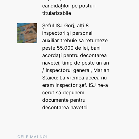
candidaților pe posturi
titularizabile
Șeful ISJ Gorj, alți 8
inspectori și personal
auxiliar trebuie să returneze
peste 55.000 de lei, bani
acordați pentru decontarea
navetei, timp de peste un an
/ Inspectorul general, Marian
Staicu: La vremea aceea nu
eram inspector șef. ISJ ne-a
cerut să depunem
documente pentru
decontarea navetei
CELE MAI NOI