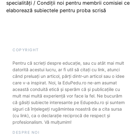
specialități / Condiții noi pentru membrii comisiei ce
elaborează subiectele pentru proba scrisă
COPYRIGHT
Pentru că scrieți despre educație, sau cu atât mai mult
datorită acestui lucru, ar fi util să citați cu link, atunci
când preluați un articol, părți dintr-un articol sau o idee
care v-a inspirat. Noi, la EduPedu.ro ne-am asumat
această conduită etică și sperăm că și publicațiile cu
mult mai multă experiență vor face la fel. Ne bucurăm
că găsiți subiecte interesante pe Edupedu.ro și suntem
siguri că înțelegeți rugămintea noastră de a cita sursa
(cu link), ca o declarație reciprocă de respect și
profesionalism. Vă mulțumim!
DESPRE NOI