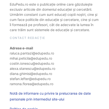
EduPedu.ro este o publicație online care găzduiește
exclusiv articole din domeniul educației și cercetării.
Urmărim constant cum sunt educați copiii noștri, cine și
cum face politicile din educație și cercetare, cine și cum
îi formează pe profesori, cât de adecvate la lumea în
care trăim sunt sistemele de educație și cercetare.
CONTACT REDACȚIE
Adrese e-mail
raluca.pantazi@edupedu.ro
mihai.peticila@edupedu.ro
costin.ionescu@edupedu.ro
alexa.stanescu@edupedu.ro
diana.ghimisi@edupedu.ro
stefan.lefter@edupedu.ro
ramona.florea@edupedu.ro
Notă de informare cu privire la prelucrarea de date
personale prin intermediul site-ului
Politica de cookie