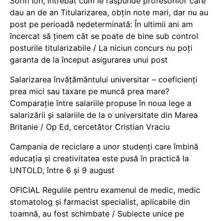
Sorin Ion, întrebat cum le răspunde profesorilor care
dau an de an Titularizarea, obțin note mari, dar nu au
post pe perioadă nedeterminată: În ultimii ani am
încercat să ținem cât se poate de bine sub control
posturile titularizabile / La niciun concurs nu poți
garanta de la început asigurarea unui post
Salarizarea învățământului universitar – coeficienți
prea mici sau taxare pe muncă prea mare?
Comparație între salariile propuse în noua lege a
salarizării și salariile de la o universitate din Marea
Britanie / Op Ed, cercetător Cristian Vraciu
Campania de reciclare a unor studenți care îmbină
educația și creativitatea este pusă în practică la
UNTOLD, între 6 și 9 august
OFICIAL Regulile pentru examenul de medic, medic
stomatolog și farmacist specialist, aplicabile din
toamnă, au fost schimbate / Subiecte unice pe