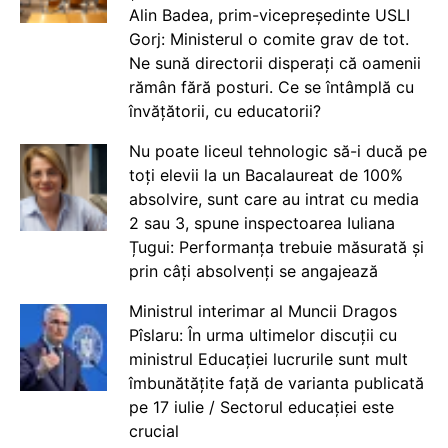
Alin Badea, prim-vicepreședinte USLI
Gorj: Ministerul o comite grav de tot.
Ne sună directorii disperați că oamenii
rămân fără posturi. Ce se întâmplă cu
învățătorii, cu educatorii?
Nu poate liceul tehnologic să-i ducă pe
toți elevii la un Bacalaureat de 100%
absolvire, sunt care au intrat cu media
2 sau 3, spune inspectoarea Iuliana
Țugui: Performanța trebuie măsurată și
prin câți absolvenți se angajează
Ministrul interimar al Muncii Dragos
Pîslaru: În urma ultimelor discuții cu
ministrul Educației lucrurile sunt mult
îmbunătățite față de varianta publicată
pe 17 iulie / Sectorul educației este
crucial