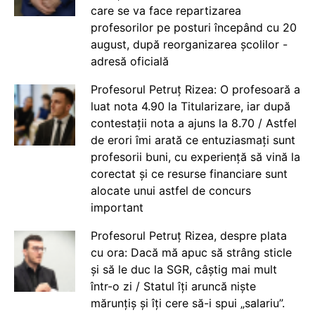
care se va face repartizarea
profesorilor pe posturi începând cu 20
august, după reorganizarea școlilor -
adresă oficială
Profesorul Petruț Rizea: O profesoară a
luat nota 4.90 la Titularizare, iar după
contestații nota a ajuns la 8.70 / Astfel
de erori îmi arată ce entuziasmați sunt
profesorii buni, cu experiență să vină la
corectat și ce resurse financiare sunt
alocate unui astfel de concurs
important
Profesorul Petruț Rizea, despre plata
cu ora: Dacă mă apuc să strâng sticle
și să le duc la SGR, câștig mai mult
într-o zi / Statul îți aruncă niște
mărunțiș și îți cere să-i spui „salariu”.