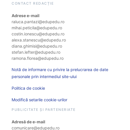
CONTACT REDACȚIE
Adrese e-mail
raluca.pantazi@edupedu.ro
mihai.peticila@edupedu.ro
costin.ionescu@edupedu.ro
alexa.stanescu@edupedu.ro
diana.ghimisi@edupedu.ro
stefan.lefter@edupedu.ro
ramona.florea@edupedu.ro
Notă de informare cu privire la prelucrarea de date
personale prin intermediul site-ului
Politica de cookie
Modifică setarile cookie-urilor
PUBLICITATE ȘI PARTENERIATE
Adresă de e-mail
comunicare@edupedu.ro