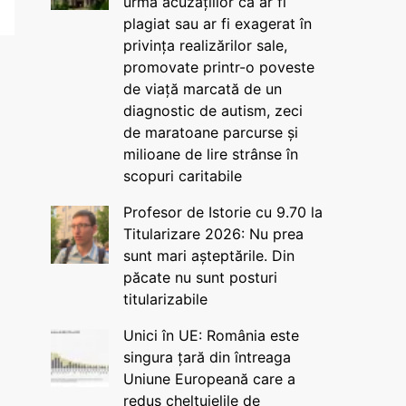
urma acuzațiilor că ar fi
plagiat sau ar fi exagerat în
privința realizărilor sale,
promovate printr-o poveste
de viață marcată de un
diagnostic de autism, zeci
de maratoane parcurse și
milioane de lire strânse în
scopuri caritabile
Profesor de Istorie cu 9.70 la
Titularizare 2026: Nu prea
sunt mari așteptările. Din
păcate nu sunt posturi
titularizabile
Unici în UE: România este
singura țară din întreaga
Uniune Europeană care a
redus cheltuielile de