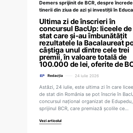
Demers sprijinit de BCR, despre încrede
tinerii din ziua de azi și investiții în Educa
Ultima zi de înscrieri în
concursul BacUp: liceele de
stat care și-au îmbunătățit
rezultatele la Bacalaureat p
câștiga unul dintre cele trei
premii, în valoare totală de
100.000 de lei, oferite de B
24 iulie 2026
Redacția
Astăzi, 24 iulie, este ultima zi în care lice
de stat din România se pot înscrie în Bac
concursul național organizat de Edupedu,
sprijinul BCR, care premiază școlile ce…
Vezi articolul