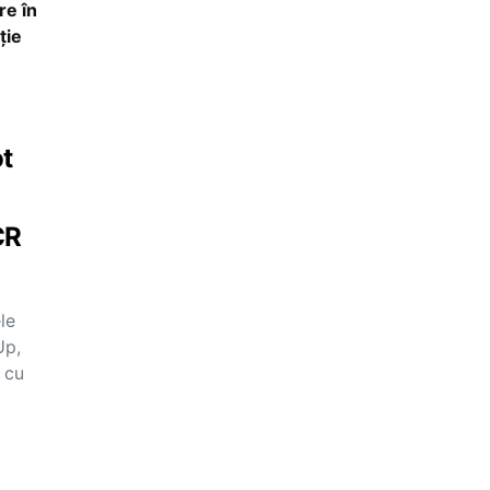
re în
ție
ot
CR
ele
Up,
 cu