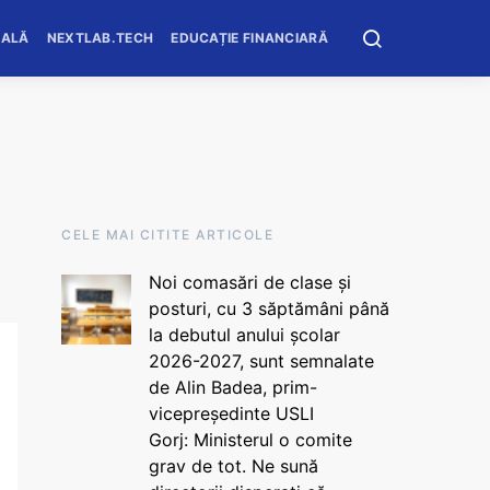
OALĂ
NEXTLAB.TECH
EDUCAȚIE FINANCIARĂ
CELE MAI CITITE ARTICOLE
Noi comasări de clase și
posturi, cu 3 săptămâni până
la debutul anului școlar
2026-2027, sunt semnalate
de Alin Badea, prim-
vicepreședinte USLI
Gorj: Ministerul o comite
grav de tot. Ne sună