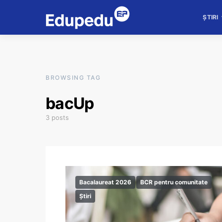
ȘTIRI
BROWSING TAG
bacUp
3 posts
Bacalaureat 2026
BCR pentru comunitate
Știri