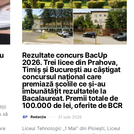
ău
Rezultate concurs BacUp
2026. Trei licee din Prahova,
Timiș și București au câștigat
concursul național care
premiază școlile ce și-au
îmbunătățit rezultatele la
Bacalaureat. Premii totale de
100.000 de lei, oferite de BCR
ții
s să
31 iulie 2026
Redacția
are
Liceul Tehnologic „1 Mai” din Ploiești, Liceul