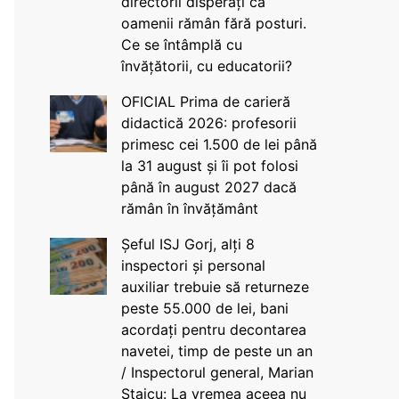
directorii disperați că
oamenii rămân fără posturi.
Ce se întâmplă cu
învățătorii, cu educatorii?
OFICIAL Prima de carieră
didactică 2026: profesorii
primesc cei 1.500 de lei până
la 31 august și îi pot folosi
până în august 2027 dacă
rămân în învățământ
Șeful ISJ Gorj, alți 8
inspectori și personal
auxiliar trebuie să returneze
peste 55.000 de lei, bani
acordați pentru decontarea
navetei, timp de peste un an
/ Inspectorul general, Marian
Staicu: La vremea aceea nu