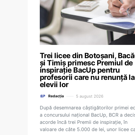
Trei licee din Botoșani, Bac
și Timiș primesc Premiul de
inspirație BacUp pentru
profesorii care nu renunță la
elevii lor
5 august 2026
Redacția
După desemnarea câștigătorilor primei edi
a concursului național BacUp, BCR a deci
acorde încă trei Premii de inspirație, în
valoare de câte 5.000 de lei, unor licee c