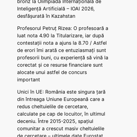
bronz la Olimpiada Internațională de
Inteligență Artificială – IOAI 2026,
desfășurată în Kazahstan
Profesorul Petruț Rizea: O profesoară a
luat nota 4.90 la Titularizare, iar după
contestații nota a ajuns la 8.70 / Astfel
de erori îmi arată ce entuziasmați sunt
profesorii buni, cu experiență să vină la
corectat și ce resurse financiare sunt
alocate unui astfel de concurs
important
Unici în UE: România este singura țară
din întreaga Uniune Europeană care a
redus cheltuielile de cercetare,
calculate pe cap de locuitor, în ultimul
deceniu. Între 2015-2025, spațiul
comunitar a crescut masiv cheltuielile
de cercetare – ultimele date Eurostat