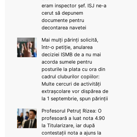
eram inspector șef. ISJ ne-a
cerut să depunem
documente pentru
decontarea navetei
Mai mulți părinți solicită,
într-o petiție, anularea
deciziei ISMB de a nu mai
acorda sumele pentru
posturile la plata cu ora din
cadrul cluburilor copiilor:
Multe cercuri de activități
extrașcolare vor dispărea de
la 1 septembrie, spun părinții
Profesorul Petruț Rizea: O
profesoară a luat nota 4.90
la Titularizare, iar după
contestații nota a ajuns la