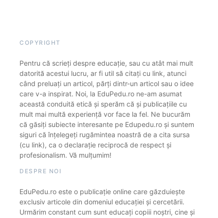
COPYRIGHT
Pentru că scrieți despre educație, sau cu atât mai mult
datorită acestui lucru, ar fi util să citați cu link, atunci
când preluați un articol, părți dintr-un articol sau o idee
care v-a inspirat. Noi, la EduPedu.ro ne-am asumat
această conduită etică și sperăm că și publicațiile cu
mult mai multă experiență vor face la fel. Ne bucurăm
că găsiți subiecte interesante pe Edupedu.ro și suntem
siguri că înțelegeți rugămintea noastră de a cita sursa
(cu link), ca o declarație reciprocă de respect și
profesionalism. Vă mulțumim!
DESPRE NOI
EduPedu.ro este o publicație online care găzduiește
exclusiv articole din domeniul educației și cercetării.
Urmărim constant cum sunt educați copiii noștri, cine și