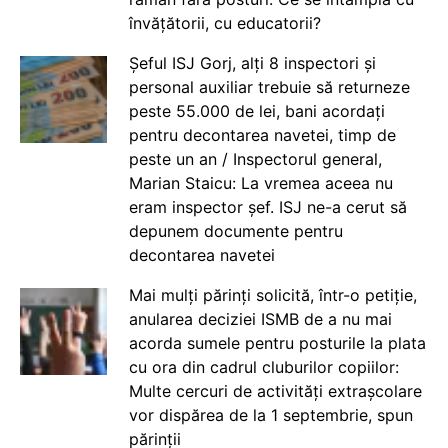
învățătorii, cu educatorii?
Șeful ISJ Gorj, alți 8 inspectori și
personal auxiliar trebuie să returneze
peste 55.000 de lei, bani acordați
pentru decontarea navetei, timp de
peste un an / Inspectorul general,
Marian Staicu: La vremea aceea nu
eram inspector șef. ISJ ne-a cerut să
depunem documente pentru
decontarea navetei
Mai mulți părinți solicită, într-o petiție,
anularea deciziei ISMB de a nu mai
acorda sumele pentru posturile la plata
cu ora din cadrul cluburilor copiilor:
Multe cercuri de activități extrașcolare
vor dispărea de la 1 septembrie, spun
părinții