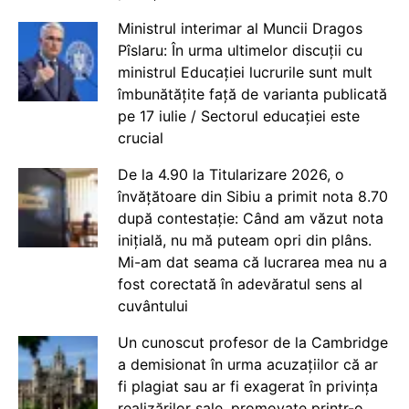
Ministrul interimar al Muncii Dragos
Pîslaru: În urma ultimelor discuții cu
ministrul Educației lucrurile sunt mult
îmbunătățite față de varianta publicată
pe 17 iulie / Sectorul educației este
crucial
De la 4.90 la Titularizare 2026, o
învățătoare din Sibiu a primit nota 8.70
după contestație: Când am văzut nota
inițială, nu mă puteam opri din plâns.
Mi-am dat seama că lucrarea mea nu a
fost corectată în adevăratul sens al
cuvântului
Un cunoscut profesor de la Cambridge
a demisionat în urma acuzațiilor că ar
fi plagiat sau ar fi exagerat în privința
realizărilor sale, promovate printr-o