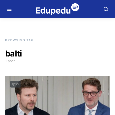
BROWSING TAG
balti
1 post
Știri