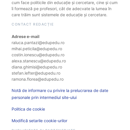
cum face politicile din educație și cercetare, cine și cum
îi formează pe profesori, cât de adecvate la lumea în
care trăim sunt sistemele de educație și cercetare.
CONTACT REDACȚIE
Adrese e-mail
raluca.pantazi@edupedu.ro
mihai.peticila@edupedu.ro
costin.ionescu@edupedu.ro
alexa.stanescu@edupedu.ro
diana.ghimisi@edupedu.ro
stefan.lefter@edupedu.ro
ramona.florea@edupedu.ro
Notă de informare cu privire la prelucrarea de date
personale prin intermediul site-ului
Politica de cookie
Modifică setarile cookie-urilor