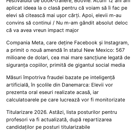
Festivalului de book-trailere, Boovie: Acum 12 ani am
aplicat ideea la o clasă pentru că voiam să îi fac pe
elevi să citească mai ușor cărți. Apoi, elevii m-au
convins să continui / Nu m-am gândit absolut deloc
că va avea vreun impact major
Compania Meta, care deține Facebook și Instagram,
a primit o nouă amendă în statul New Mexico: 567
milioane de dolari, cea mai mare sancțiune legată de
siguranța copiilor, primită de gigantul social media
Măsuri împotriva fraudei bazate pe inteligență
artificială, în școlile din Danemarca: Elevii vor
prezenta oral eseuri realizate acasă, iar
calculatoarele pe care lucrează vor fi monitorizate
Titularizare 2026. Astăzi, lista posturilor pentru
profesori va fi actualizată, după repartizarea
candidaților pe posturi titularizabile