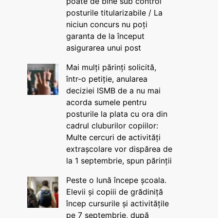
poate de bine sub control
posturile titularizabile / La
niciun concurs nu poți
garanta de la început
asigurarea unui post
Mai mulți părinți solicită,
într-o petiție, anularea
deciziei ISMB de a nu mai
acorda sumele pentru
posturile la plata cu ora din
cadrul cluburilor copiilor:
Multe cercuri de activități
extrașcolare vor dispărea de
la 1 septembrie, spun părinții
Peste o lună începe școala.
Elevii și copiii de grădiniță
încep cursurile și activitățile
pe 7 septembrie, după