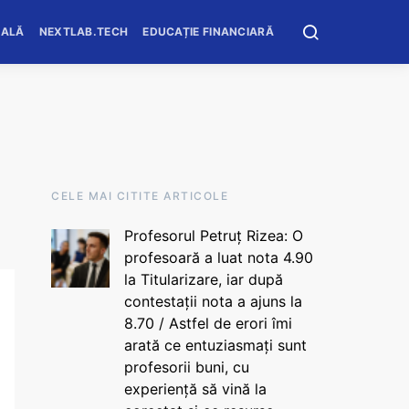
OALĂ
NEXTLAB.TECH
EDUCAȚIE FINANCIARĂ
CELE MAI CITITE ARTICOLE
Profesorul Petruț Rizea: O
profesoară a luat nota 4.90
la Titularizare, iar după
contestații nota a ajuns la
8.70 / Astfel de erori îmi
arată ce entuziasmați sunt
profesorii buni, cu
experiență să vină la