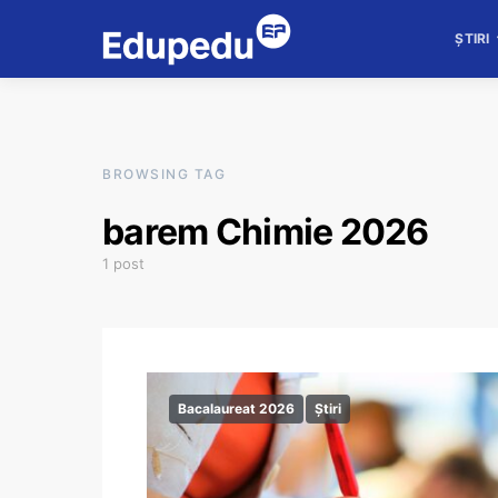
ȘTIRI
BROWSING TAG
barem Chimie 2026
1 post
Bacalaureat 2026
Știri