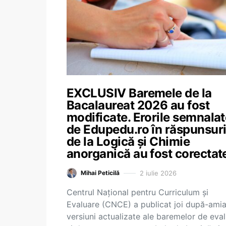
EXCLUSIV Baremele de la
Bacalaureat 2026 au fost
modificate. Erorile semnala
de Edupedu.ro în răspunsuri
de la Logică și Chimie
anorganică au fost corectat
2 iulie 2026
Mihai Peticilă
Centrul Național pentru Curriculum și
Evaluare (CNCE) a publicat joi după-ami
versiuni actualizate ale baremelor de eva