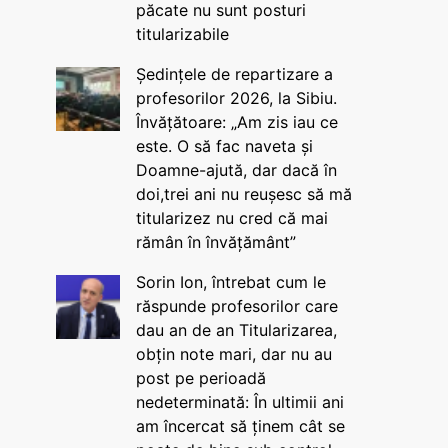
păcate nu sunt posturi
titularizabile
Ședințele de repartizare a
profesorilor 2026, la Sibiu.
Învățătoare: „Am zis iau ce
este. O să fac naveta și
Doamne-ajută, dar dacă în
doi,trei ani nu reușesc să mă
titularizez nu cred că mai
rămân în învățământ”
Sorin Ion, întrebat cum le
răspunde profesorilor care
dau an de an Titularizarea,
obțin note mari, dar nu au
post pe perioadă
nedeterminată: În ultimii ani
am încercat să ținem cât se