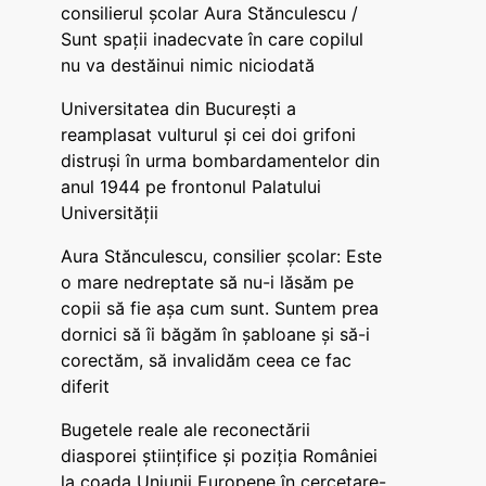
consilierul școlar Aura Stănculescu /
Sunt spații inadecvate în care copilul
nu va destăinui nimic niciodată
Universitatea din București a
reamplasat vulturul și cei doi grifoni
distruși în urma bombardamentelor din
anul 1944 pe frontonul Palatului
Universității
Aura Stănculescu, consilier școlar: Este
o mare nedreptate să nu-i lăsăm pe
copii să fie așa cum sunt. Suntem prea
dornici să îi băgăm în șabloane și să-i
corectăm, să invalidăm ceea ce fac
diferit
Bugetele reale ale reconectării
diasporei științifice și poziția României
la coada Uniunii Europene în cercetare-