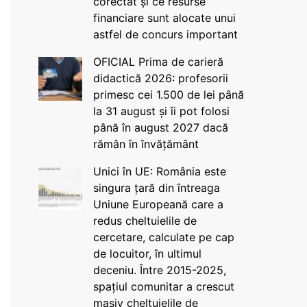
corectat și ce resurse
financiare sunt alocate unui
astfel de concurs important
OFICIAL Prima de carieră
didactică 2026: profesorii
primesc cei 1.500 de lei până
la 31 august și îi pot folosi
până în august 2027 dacă
rămân în învățământ
Unici în UE: România este
singura țară din întreaga
Uniune Europeană care a
redus cheltuielile de
cercetare, calculate pe cap
de locuitor, în ultimul
deceniu. Între 2015-2025,
spațiul comunitar a crescut
masiv cheltuielile de