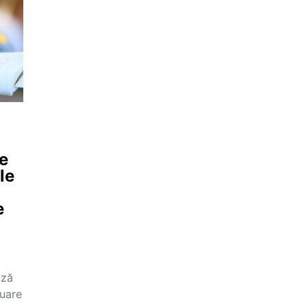
te
le
e
ază
luare