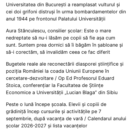
Universitatea din București a reamplasat vulturul și
cei doi grifoni distruși în urma bombardamentelor din
anul 1944 pe frontonul Palatului Universității
Aura Stănculescu, consilier școlar: Este o mare
nedreptate să nu-i lăsăm pe copii să fie așa cum
sunt. Suntem prea dornici să îi băgăm în șabloane și
să-i corectăm, să invalidăm ceea ce fac diferit
Bugetele reale ale reconectării diasporei științifice și
poziția României la coada Uniunii Europene în
cercetare-dezvoltare / Op Ed Profesorul Eduard
Stoica, conferențiar la Facultatea de Științe
Economice a Universității „Lucian Blaga” din Sibiu
Peste o lună începe școala. Elevii și copiii de
grădiniță încep cursurile și activitățile pe 7
septembrie, după vacanța de vară / Calendarul anului
școlar 2026-2027 și lista vacanțelor