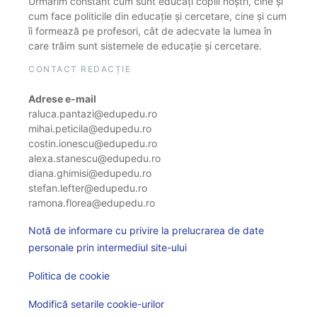
Urmărim constant cum sunt educați copiii noștri, cine și
cum face politicile din educație și cercetare, cine și cum
îi formează pe profesori, cât de adecvate la lumea în
care trăim sunt sistemele de educație și cercetare.
CONTACT REDACȚIE
Adrese e-mail
raluca.pantazi@edupedu.ro
mihai.peticila@edupedu.ro
costin.ionescu@edupedu.ro
alexa.stanescu@edupedu.ro
diana.ghimisi@edupedu.ro
stefan.lefter@edupedu.ro
ramona.florea@edupedu.ro
Notă de informare cu privire la prelucrarea de date
personale prin intermediul site-ului
Politica de cookie
Modifică setarile cookie-urilor