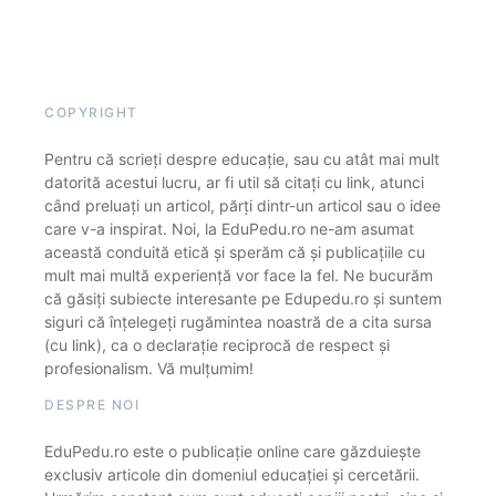
COPYRIGHT
Pentru că scrieți despre educație, sau cu atât mai mult
datorită acestui lucru, ar fi util să citați cu link, atunci
când preluați un articol, părți dintr-un articol sau o idee
care v-a inspirat. Noi, la EduPedu.ro ne-am asumat
această conduită etică și sperăm că și publicațiile cu
mult mai multă experiență vor face la fel. Ne bucurăm
că găsiți subiecte interesante pe Edupedu.ro și suntem
siguri că înțelegeți rugămintea noastră de a cita sursa
(cu link), ca o declarație reciprocă de respect și
profesionalism. Vă mulțumim!
DESPRE NOI
EduPedu.ro este o publicație online care găzduiește
exclusiv articole din domeniul educației și cercetării.