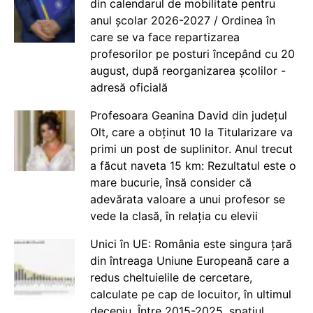
din calendarul de mobilitate pentru
anul școlar 2026-2027 / Ordinea în
care se va face repartizarea
profesorilor pe posturi începând cu 20
august, după reorganizarea școlilor -
adresă oficială
Profesoara Geanina David din județul
Olt, care a obținut 10 la Titularizare va
primi un post de suplinitor. Anul trecut
a făcut naveta 15 km: Rezultatul este o
mare bucurie, însă consider că
adevărata valoare a unui profesor se
vede la clasă, în relația cu elevii
Unici în UE: România este singura țară
din întreaga Uniune Europeană care a
redus cheltuielile de cercetare,
calculate pe cap de locuitor, în ultimul
deceniu. Între 2015-2025, spațiul