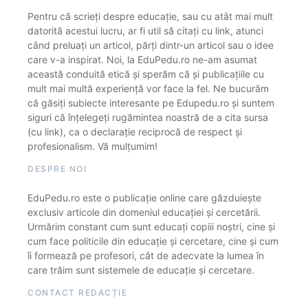
Pentru că scrieți despre educație, sau cu atât mai mult
datorită acestui lucru, ar fi util să citați cu link, atunci
când preluați un articol, părți dintr-un articol sau o idee
care v-a inspirat. Noi, la EduPedu.ro ne-am asumat
această conduită etică și sperăm că și publicațiile cu
mult mai multă experiență vor face la fel. Ne bucurăm
că găsiți subiecte interesante pe Edupedu.ro și suntem
siguri că înțelegeți rugămintea noastră de a cita sursa
(cu link), ca o declarație reciprocă de respect și
profesionalism. Vă mulțumim!
DESPRE NOI
EduPedu.ro este o publicație online care găzduiește
exclusiv articole din domeniul educației și cercetării.
Urmărim constant cum sunt educați copiii noștri, cine și
cum face politicile din educație și cercetare, cine și cum
îi formează pe profesori, cât de adecvate la lumea în
care trăim sunt sistemele de educație și cercetare.
CONTACT REDACȚIE