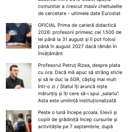
comunitar a crescut masiv cheltuielile
de cercetare - ultimele date Eurostat
OFICIAL Prima de carieră didactică
2026: profesorii primesc cei 1.500 de
lei până la 31 august și îi pot folosi
până în august 2027 dacă rămân în
învățământ
Profesorul Petruț Rizea, despre plata
cu ora: Dacă mă apuc să strâng sticle
și să le duc la SGR, câștig mai mult
într-o zi / Statul îți aruncă niște
mărunțiș și îți cere să-i spui „salariu”.
Asta este umilință instituționalizată
Peste o lună începe școala. Elevii și
copiii de grădiniță încep cursurile și
activitățile pe 7 septembrie, după