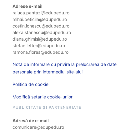
Adrese e-mail
raluca.pantazi@edupedu.ro
mihai.peticila@edupedu.ro
costin.ionescu@edupedu.ro
alexa.stanescu@edupedu.ro
diana.ghimisi@edupedu.ro
stefan.lefter@edupedu.ro
ramona.florea@edupedu.ro
Notă de informare cu privire la prelucrarea de date
personale prin intermediul site-ului
Politica de cookie
Modifică setarile cookie-urilor
PUBLICITATE ȘI PARTENERIATE
Adresă de e-mail
comunicare@edupedu.ro