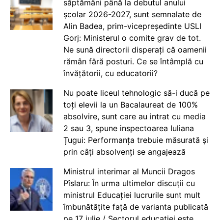
săptămâni până la debutul anului
școlar 2026-2027, sunt semnalate de
Alin Badea, prim-vicepreședinte USLI
Gorj: Ministerul o comite grav de tot.
Ne sună directorii disperați că oamenii
rămân fără posturi. Ce se întâmplă cu
învățătorii, cu educatorii?
Nu poate liceul tehnologic să-i ducă pe
toți elevii la un Bacalaureat de 100%
absolvire, sunt care au intrat cu media
2 sau 3, spune inspectoarea Iuliana
Țugui: Performanța trebuie măsurată și
prin câți absolvenți se angajează
Ministrul interimar al Muncii Dragos
Pîslaru: În urma ultimelor discuții cu
ministrul Educației lucrurile sunt mult
îmbunătățite față de varianta publicată
pe 17 iulie / Sectorul educației este