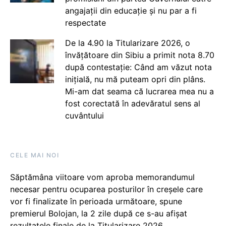
angajații din educație și nu par a fi
respectate
De la 4.90 la Titularizare 2026, o
învățătoare din Sibiu a primit nota 8.70
după contestație: Când am văzut nota
inițială, nu mă puteam opri din plâns.
Mi-am dat seama că lucrarea mea nu a
fost corectată în adevăratul sens al
cuvântului
CELE MAI NOI
Săptămâna viitoare vom aproba memorandumul
necesar pentru ocuparea posturilor în creșele care
vor fi finalizate în perioada următoare, spune
premierul Bolojan, la 2 zile după ce s-au afișat
rezultatele finale de la Titularizare 2026