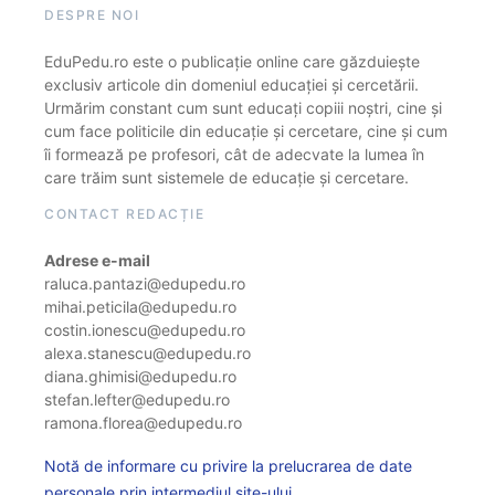
DESPRE NOI
EduPedu.ro este o publicație online care găzduiește
exclusiv articole din domeniul educației și cercetării.
Urmărim constant cum sunt educați copiii noștri, cine și
cum face politicile din educație și cercetare, cine și cum
îi formează pe profesori, cât de adecvate la lumea în
care trăim sunt sistemele de educație și cercetare.
CONTACT REDACȚIE
Adrese e-mail
raluca.pantazi@edupedu.ro
mihai.peticila@edupedu.ro
costin.ionescu@edupedu.ro
alexa.stanescu@edupedu.ro
diana.ghimisi@edupedu.ro
stefan.lefter@edupedu.ro
ramona.florea@edupedu.ro
Notă de informare cu privire la prelucrarea de date
personale prin intermediul site-ului