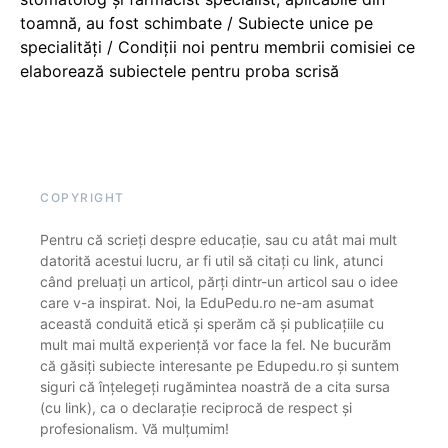
toamnă, au fost schimbate / Subiecte unice pe
specialități / Condiții noi pentru membrii comisiei ce
elaborează subiectele pentru proba scrisă
COPYRIGHT
Pentru că scrieți despre educație, sau cu atât mai mult
datorită acestui lucru, ar fi util să citați cu link, atunci
când preluați un articol, părți dintr-un articol sau o idee
care v-a inspirat. Noi, la EduPedu.ro ne-am asumat
această conduită etică și sperăm că și publicațiile cu
mult mai multă experiență vor face la fel. Ne bucurăm
că găsiți subiecte interesante pe Edupedu.ro și suntem
siguri că înțelegeți rugămintea noastră de a cita sursa
(cu link), ca o declarație reciprocă de respect și
profesionalism. Vă mulțumim!