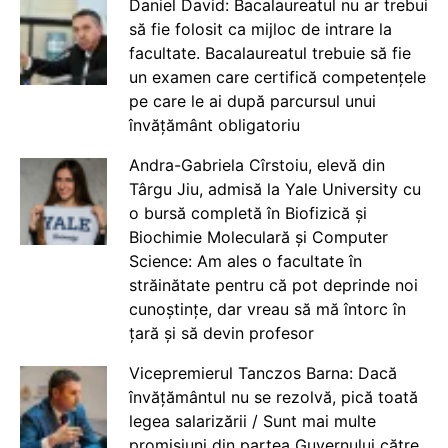
Daniel David: Bacalaureatul nu ar trebui
să fie folosit ca mijloc de intrare la
facultate. Bacalaureatul trebuie să fie
un examen care certifică competențele
pe care le ai după parcursul unui
învățământ obligatoriu
Andra-Gabriela Cîrstoiu, elevă din
Târgu Jiu, admisă la Yale University cu
o bursă completă în Biofizică și
Biochimie Moleculară și Computer
Science: Am ales o facultate în
străinătate pentru că pot deprinde noi
cunoștințe, dar vreau să mă întorc în
țară și să devin profesor
Vicepremierul Tanczos Barna: Dacă
învățământul nu se rezolvă, pică toată
legea salarizării / Sunt mai multe
promisiuni din partea Guvernului către