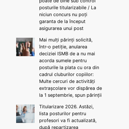
poate de bine sub control
posturile titularizabile / La
niciun concurs nu poți
garanta de la început
asigurarea unui post
Mai mulți părinți solicită,
într-o petiție, anularea
deciziei ISMB de a nu mai
acorda sumele pentru
posturile la plata cu ora din
cadrul cluburilor copiilor:
Multe cercuri de activități
extrașcolare vor dispărea de
la 1 septembrie, spun părinții
Titularizare 2026. Astăzi,
lista posturilor pentru
profesori va fi actualizată,
după repartizarea