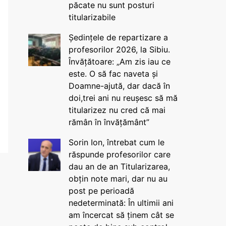
păcate nu sunt posturi
titularizabile
Ședințele de repartizare a
profesorilor 2026, la Sibiu.
Învățătoare: „Am zis iau ce
este. O să fac naveta și
Doamne-ajută, dar dacă în
doi,trei ani nu reușesc să mă
titularizez nu cred că mai
rămân în învățământ”
Sorin Ion, întrebat cum le
răspunde profesorilor care
dau an de an Titularizarea,
obțin note mari, dar nu au
post pe perioadă
nedeterminată: În ultimii ani
am încercat să ținem cât se