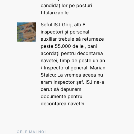
candidaților pe posturi
titularizabile
Șeful ISJ Gorj, alți 8
inspectori și personal
auxiliar trebuie să returneze
peste 55.000 de lei, bani
acordați pentru decontarea
navetei, timp de peste un an
/ Inspectorul general, Marian
Staicu: La vremea aceea nu
eram inspector șef. ISJ ne-a
cerut să depunem
documente pentru
decontarea navetei
CELE MAI NOI