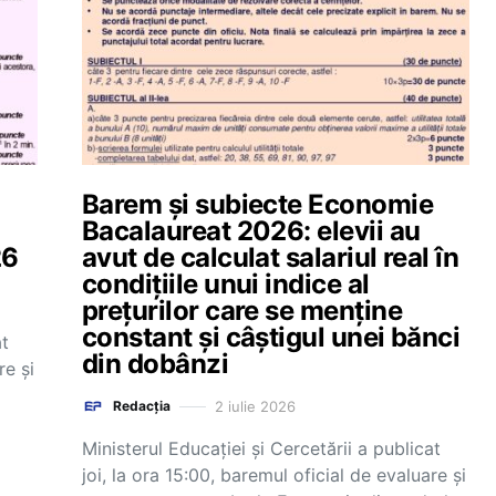
Barem și subiecte Economie
Bacalaureat 2026: elevii au
26
avut de calculat salariul real în
condițiile unui indice al
prețurilor care se menține
constant și câștigul unei bănci
at
din dobânzi
re și
2 iulie 2026
Redacția
Ministerul Educației și Cercetării a publicat
joi, la ora 15:00, baremul oficial de evaluare și