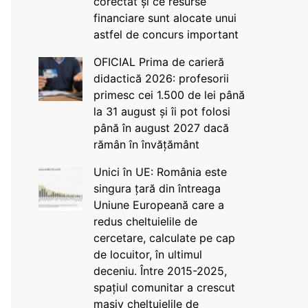
corectat și ce resurse
financiare sunt alocate unui
astfel de concurs important
OFICIAL Prima de carieră
didactică 2026: profesorii
primesc cei 1.500 de lei până
la 31 august și îi pot folosi
până în august 2027 dacă
rămân în învățământ
Unici în UE: România este
singura țară din întreaga
Uniune Europeană care a
redus cheltuielile de
cercetare, calculate pe cap
de locuitor, în ultimul
deceniu. Între 2015-2025,
spațiul comunitar a crescut
masiv cheltuielile de