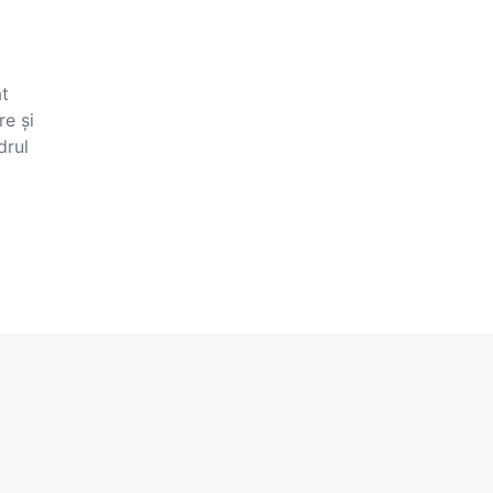
at
re și
drul