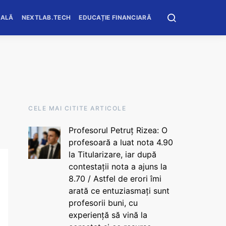
OALĂ
NEXTLAB.TECH
EDUCAȚIE FINANCIARĂ
CELE MAI CITITE ARTICOLE
Profesorul Petruț Rizea: O
profesoară a luat nota 4.90
la Titularizare, iar după
contestații nota a ajuns la
8.70 / Astfel de erori îmi
arată ce entuziasmați sunt
profesorii buni, cu
experiență să vină la