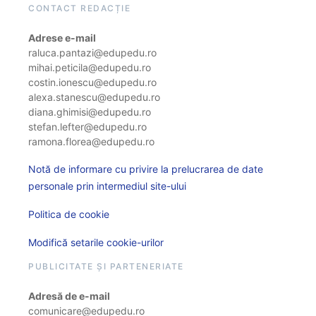
CONTACT REDACȚIE
Adrese e-mail
raluca.pantazi@edupedu.ro
mihai.peticila@edupedu.ro
costin.ionescu@edupedu.ro
alexa.stanescu@edupedu.ro
diana.ghimisi@edupedu.ro
stefan.lefter@edupedu.ro
ramona.florea@edupedu.ro
Notă de informare cu privire la prelucrarea de date
personale prin intermediul site-ului
Politica de cookie
Modifică setarile cookie-urilor
PUBLICITATE ȘI PARTENERIATE
Adresă de e-mail
comunicare@edupedu.ro