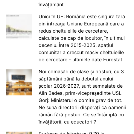
învățământ
Unici în UE: România este singura țară
din întreaga Uniune Europeană care a
redus cheltuielile de cercetare,
calculate pe cap de locuitor, în ultimul
deceniu. Între 2015-2025, spațiul
comunitar a crescut masiv cheltuielile
de cercetare - ultimele date Eurostat
Noi comasări de clase și posturi, cu 3
săptămâni până la debutul anului
școlar 2026-2027, sunt semnalate de
Alin Badea, prim-vicepreședinte USLI
Gorj: Ministerul o comite grav de tot.
Ne sună directorii disperați că oamenii
rămân fără posturi. Ce se întâmplă cu
învățătorii, cu educatorii?
Profesor de Istorie cu 9.70 la