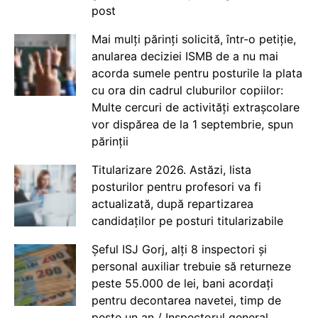
post
Mai mulți părinți solicită, într-o petiție,
anularea deciziei ISMB de a nu mai
acorda sumele pentru posturile la plata
cu ora din cadrul cluburilor copiilor:
Multe cercuri de activități extrașcolare
vor dispărea de la 1 septembrie, spun
părinții
Titularizare 2026. Astăzi, lista
posturilor pentru profesori va fi
actualizată, după repartizarea
candidaților pe posturi titularizabile
Șeful ISJ Gorj, alți 8 inspectori și
personal auxiliar trebuie să returneze
peste 55.000 de lei, bani acordați
pentru decontarea navetei, timp de
peste un an / Inspectorul general,