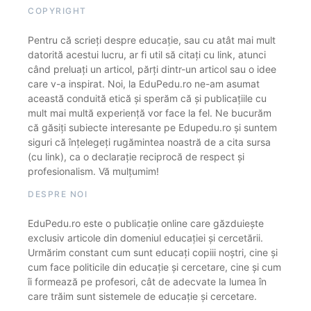
COPYRIGHT
Pentru că scrieți despre educație, sau cu atât mai mult
datorită acestui lucru, ar fi util să citați cu link, atunci
când preluați un articol, părți dintr-un articol sau o idee
care v-a inspirat. Noi, la EduPedu.ro ne-am asumat
această conduită etică și sperăm că și publicațiile cu
mult mai multă experiență vor face la fel. Ne bucurăm
că găsiți subiecte interesante pe Edupedu.ro și suntem
siguri că înțelegeți rugămintea noastră de a cita sursa
(cu link), ca o declarație reciprocă de respect și
profesionalism. Vă mulțumim!
DESPRE NOI
EduPedu.ro este o publicație online care găzduiește
exclusiv articole din domeniul educației și cercetării.
Urmărim constant cum sunt educați copiii noștri, cine și
cum face politicile din educație și cercetare, cine și cum
îi formează pe profesori, cât de adecvate la lumea în
care trăim sunt sistemele de educație și cercetare.