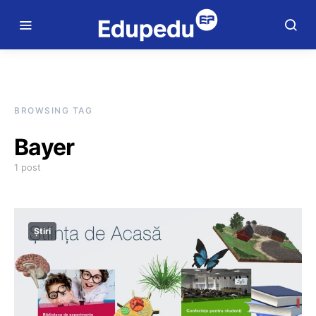
BROWSING TAG
Bayer
1 post
Știri