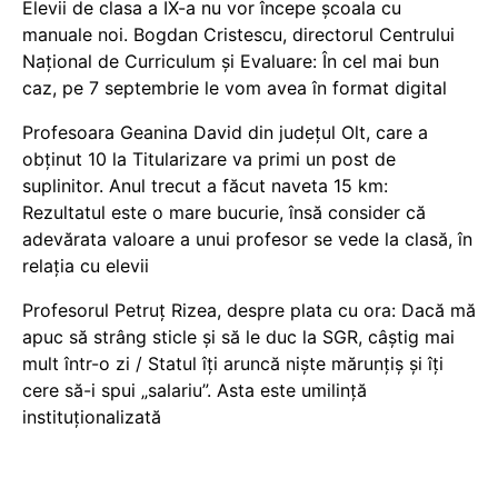
Elevii de clasa a IX-a nu vor începe școala cu
manuale noi. Bogdan Cristescu, directorul Centrului
Național de Curriculum și Evaluare: În cel mai bun
caz, pe 7 septembrie le vom avea în format digital
Profesoara Geanina David din județul Olt, care a
obținut 10 la Titularizare va primi un post de
suplinitor. Anul trecut a făcut naveta 15 km:
Rezultatul este o mare bucurie, însă consider că
adevărata valoare a unui profesor se vede la clasă, în
relația cu elevii
Profesorul Petruț Rizea, despre plata cu ora: Dacă mă
apuc să strâng sticle și să le duc la SGR, câștig mai
mult într-o zi / Statul îți aruncă niște mărunțiș și îți
cere să-i spui „salariu”. Asta este umilință
instituționalizată