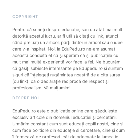
COPYRIGHT
Pentru că scrieți despre educație, sau cu atât mai mult
datorită acestui lucru, ar fi util să citați cu link, atunci
când preluați un articol, părți dintr-un articol sau o idee
care v-a inspirat. Noi, la EduPedu.ro ne-am asumat
această conduită etică și sperăm că și publicațiile cu
mult mai multă experiență vor face la fel. Ne bucurăm
că găsiți subiecte interesante pe Edupedu.ro și suntem
siguri că înțelegeți rugămintea noastră de a cita sursa
(cu link), ca o declarație reciprocă de respect și
profesionalism. Vă mulțumim!
DESPRE NOI
EduPedu.ro este o publicație online care găzduiește
exclusiv articole din domeniul educației și cercetării.
Urmărim constant cum sunt educați copiii noștri, cine și
cum face politicile din educație și cercetare, cine și cum
îi formează pe profesori, cât de adecvate la lumea în