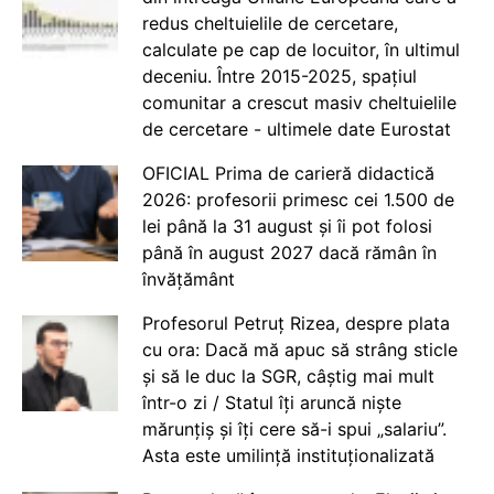
redus cheltuielile de cercetare,
calculate pe cap de locuitor, în ultimul
deceniu. Între 2015-2025, spațiul
comunitar a crescut masiv cheltuielile
de cercetare - ultimele date Eurostat
OFICIAL Prima de carieră didactică
2026: profesorii primesc cei 1.500 de
lei până la 31 august și îi pot folosi
până în august 2027 dacă rămân în
învățământ
Profesorul Petruț Rizea, despre plata
cu ora: Dacă mă apuc să strâng sticle
și să le duc la SGR, câștig mai mult
într-o zi / Statul îți aruncă niște
mărunțiș și îți cere să-i spui „salariu”.
Asta este umilință instituționalizată