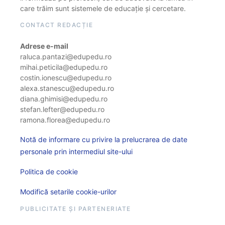
care trăim sunt sistemele de educație și cercetare.
CONTACT REDACȚIE
Adrese e-mail
raluca.pantazi@edupedu.ro
mihai.peticila@edupedu.ro
costin.ionescu@edupedu.ro
alexa.stanescu@edupedu.ro
diana.ghimisi@edupedu.ro
stefan.lefter@edupedu.ro
ramona.florea@edupedu.ro
Notă de informare cu privire la prelucrarea de date
personale prin intermediul site-ului
Politica de cookie
Modifică setarile cookie-urilor
PUBLICITATE ȘI PARTENERIATE