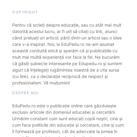
COPYRIGHT
Pentru că scrieți despre educație, sau cu atât mai mult
datorită acestui lucru, ar fi util să citați cu link, atunci
când preluați un articol, părți dintr-un articol sau o idee
care v-a inspirat. Noi, la EduPedu.ro ne-am asumat
această conduită etică și sperăm că și publicațiile cu
mult mai multă experiență vor face la fel. Ne bucurăm
că găsiți subiecte interesante pe Edupedu.ro și suntem
siguri că înțelegeți rugămintea noastră de a cita sursa
(cu link), ca o declarație reciprocă de respect și
profesionalism. Vă mulțumim!
DESPRE NOI
EduPedu.ro este o publicație online care găzduiește
exclusiv articole din domeniul educației și cercetării.
Urmărim constant cum sunt educați copiii noștri, cine și
cum face politicile din educație și cercetare, cine și cum
îi formează pe profesori, cât de adecvate la lumea în