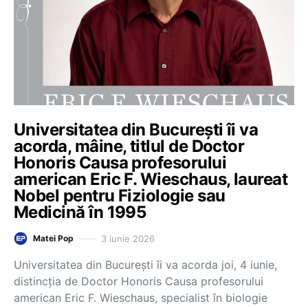
Universitatea din București îi va
acorda, mâine, titlul de Doctor
Honoris Causa profesorului
american Eric F. Wieschaus, laureat
Nobel pentru Fiziologie sau
Medicină în 1995
3 iunie 2026
Matei Pop
Universitatea din București îi va acorda joi, 4 iunie,
distincția de Doctor Honoris Causa profesorului
american Eric F. Wieschaus, specialist în biologie