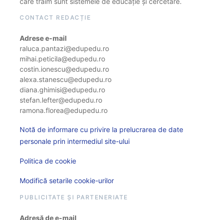
care trăim sunt sistemele de educație și cercetare.
CONTACT REDACȚIE
Adrese e-mail
raluca.pantazi@edupedu.ro
mihai.peticila@edupedu.ro
costin.ionescu@edupedu.ro
alexa.stanescu@edupedu.ro
diana.ghimisi@edupedu.ro
stefan.lefter@edupedu.ro
ramona.florea@edupedu.ro
Notă de informare cu privire la prelucrarea de date
personale prin intermediul site-ului
Politica de cookie
Modifică setarile cookie-urilor
PUBLICITATE ȘI PARTENERIATE
Adresă de e-mail