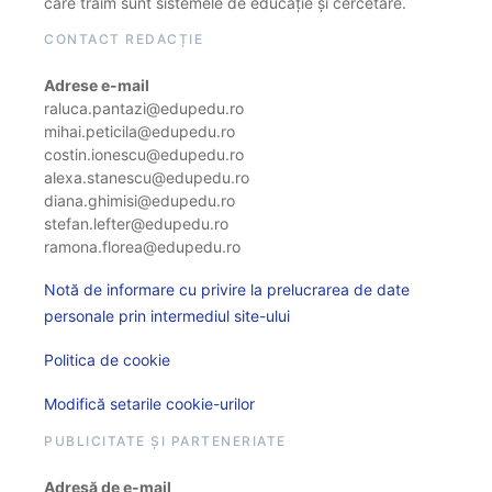
care trăim sunt sistemele de educație și cercetare.
CONTACT REDACȚIE
Adrese e-mail
raluca.pantazi@edupedu.ro
mihai.peticila@edupedu.ro
costin.ionescu@edupedu.ro
alexa.stanescu@edupedu.ro
diana.ghimisi@edupedu.ro
stefan.lefter@edupedu.ro
ramona.florea@edupedu.ro
Notă de informare cu privire la prelucrarea de date
personale prin intermediul site-ului
Politica de cookie
Modifică setarile cookie-urilor
PUBLICITATE ȘI PARTENERIATE
Adresă de e-mail