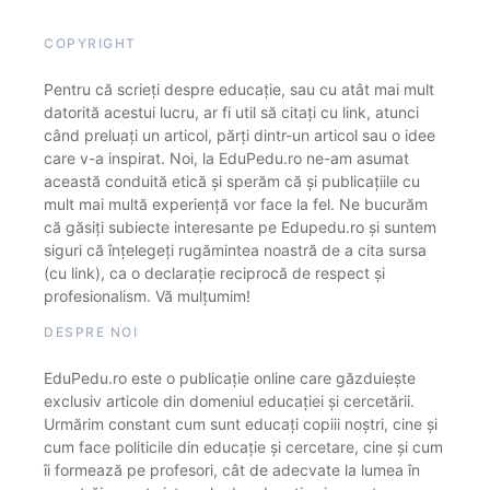
COPYRIGHT
Pentru că scrieți despre educație, sau cu atât mai mult
datorită acestui lucru, ar fi util să citați cu link, atunci
când preluați un articol, părți dintr-un articol sau o idee
care v-a inspirat. Noi, la EduPedu.ro ne-am asumat
această conduită etică și sperăm că și publicațiile cu
mult mai multă experiență vor face la fel. Ne bucurăm
că găsiți subiecte interesante pe Edupedu.ro și suntem
siguri că înțelegeți rugămintea noastră de a cita sursa
(cu link), ca o declarație reciprocă de respect și
profesionalism. Vă mulțumim!
DESPRE NOI
EduPedu.ro este o publicație online care găzduiește
exclusiv articole din domeniul educației și cercetării.
Urmărim constant cum sunt educați copiii noștri, cine și
cum face politicile din educație și cercetare, cine și cum
îi formează pe profesori, cât de adecvate la lumea în