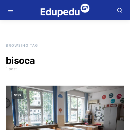
BROWSING TAG
bisoca
1 post
Știri