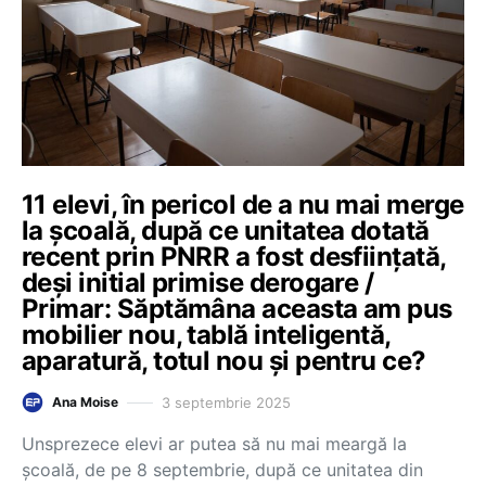
11 elevi, în pericol de a nu mai merge
la şcoală, după ce unitatea dotată
recent prin PNRR a fost desfiinţată,
deşi initial primise derogare /
Primar: Săptămâna aceasta am pus
mobilier nou, tablă inteligentă,
aparatură, totul nou şi pentru ce?
3 septembrie 2025
Ana Moise
Unsprezece elevi ar putea să nu mai meargă la
şcoală, de pe 8 septembrie, după ce unitatea din