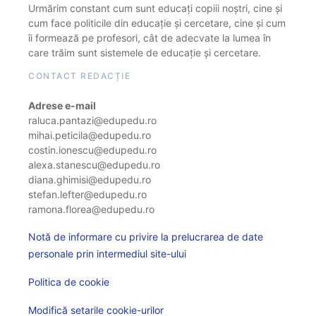
Urmărim constant cum sunt educați copiii noștri, cine și
cum face politicile din educație și cercetare, cine și cum
îi formează pe profesori, cât de adecvate la lumea în
care trăim sunt sistemele de educație și cercetare.
CONTACT REDACȚIE
Adrese e-mail
raluca.pantazi@edupedu.ro
mihai.peticila@edupedu.ro
costin.ionescu@edupedu.ro
alexa.stanescu@edupedu.ro
diana.ghimisi@edupedu.ro
stefan.lefter@edupedu.ro
ramona.florea@edupedu.ro
Notă de informare cu privire la prelucrarea de date
personale prin intermediul site-ului
Politica de cookie
Modifică setarile cookie-urilor