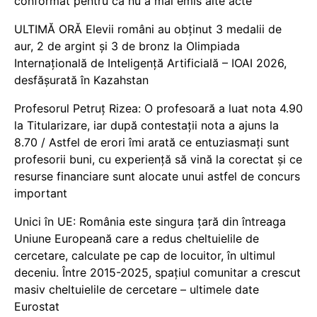
conformat pentru că nu a mai emis alte acte
ULTIMĂ ORĂ Elevii români au obținut 3 medalii de
aur, 2 de argint și 3 de bronz la Olimpiada
Internațională de Inteligență Artificială – IOAI 2026,
desfășurată în Kazahstan
Profesorul Petruț Rizea: O profesoară a luat nota 4.90
la Titularizare, iar după contestații nota a ajuns la
8.70 / Astfel de erori îmi arată ce entuziasmați sunt
profesorii buni, cu experiență să vină la corectat și ce
resurse financiare sunt alocate unui astfel de concurs
important
Unici în UE: România este singura țară din întreaga
Uniune Europeană care a redus cheltuielile de
cercetare, calculate pe cap de locuitor, în ultimul
deceniu. Între 2015-2025, spațiul comunitar a crescut
masiv cheltuielile de cercetare – ultimele date
Eurostat