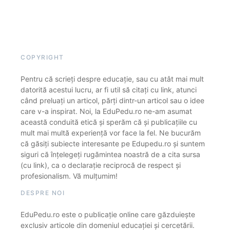
COPYRIGHT
Pentru că scrieți despre educație, sau cu atât mai mult
datorită acestui lucru, ar fi util să citați cu link, atunci
când preluați un articol, părți dintr-un articol sau o idee
care v-a inspirat. Noi, la EduPedu.ro ne-am asumat
această conduită etică și sperăm că și publicațiile cu
mult mai multă experiență vor face la fel. Ne bucurăm
că găsiți subiecte interesante pe Edupedu.ro și suntem
siguri că înțelegeți rugămintea noastră de a cita sursa
(cu link), ca o declarație reciprocă de respect și
profesionalism. Vă mulțumim!
DESPRE NOI
EduPedu.ro este o publicație online care găzduiește
exclusiv articole din domeniul educației și cercetării.