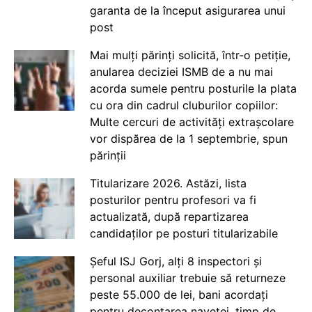
garanta de la început asigurarea unui
post
Mai mulți părinți solicită, într-o petiție,
anularea deciziei ISMB de a nu mai
acorda sumele pentru posturile la plata
cu ora din cadrul cluburilor copiilor:
Multe cercuri de activități extrașcolare
vor dispărea de la 1 septembrie, spun
părinții
Titularizare 2026. Astăzi, lista
posturilor pentru profesori va fi
actualizată, după repartizarea
candidaților pe posturi titularizabile
Șeful ISJ Gorj, alți 8 inspectori și
personal auxiliar trebuie să returneze
peste 55.000 de lei, bani acordați
pentru decontarea navetei, timp de