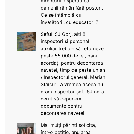
directorii disperați că
oamenii rămân fără posturi.
Ce se întâmplă cu
învățătorii, cu educatorii?
Șeful ISJ Gorj, alți 8
inspectori și personal
auxiliar trebuie să returneze
peste 55.000 de lei, bani
acordați pentru decontarea
navetei, timp de peste un an
/ Inspectorul general, Marian
Staicu: La vremea aceea nu
eram inspector șef. ISJ ne-a
cerut să depunem
documente pentru
decontarea navetei
Mai mulți părinți solicită,
într-o petiție, anularea