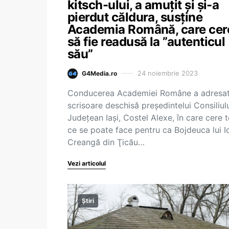
kitsch-ului, a amuţit şi şi-a
pierdut căldura, susține
Academia Română, care cer
să fie readusă la ”autenticul
său”
24 noiembrie 2023
G4Media.ro
Conducerea Academiei Române a adresat
scrisoare deschisă preşedintelui Consiliul
Judeţean Iaşi, Costel Alexe, în care cere t
ce se poate face pentru ca Bojdeuca lui I
Creangă din Ţicău…
Vezi articolul
Știri