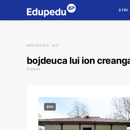
ȘTIRI
BROWSING TAG
bojdeuca lui ion creang
5 posts
Știri