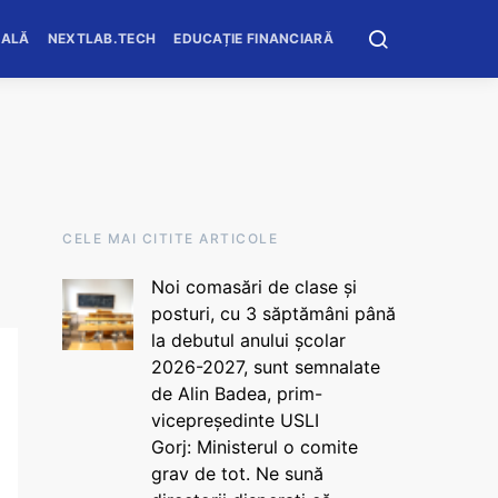
OALĂ
NEXTLAB.TECH
EDUCAȚIE FINANCIARĂ
CELE MAI CITITE ARTICOLE
Noi comasări de clase și
posturi, cu 3 săptămâni până
la debutul anului școlar
2026-2027, sunt semnalate
de Alin Badea, prim-
vicepreședinte USLI
Gorj: Ministerul o comite
grav de tot. Ne sună