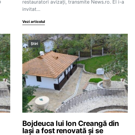
o
restauratori avizaţi, transmite News.ro. El i-a
invitat…
Vezi articolul
Știri
Bojdeuca lui Ion Creangă din
Iași a fost renovată și se