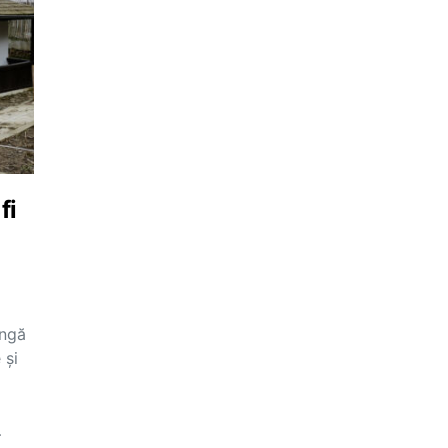
fi
angă
 şi
…