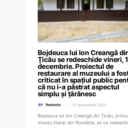
Bojdeuca lui Ion Creangă di
Ţicău se redeschide vineri, 
decembrie. Proiectul de
restaurare al muzeului a fos
criticat în spațiul public pen
că nu i-a păstrat aspectul
simplu și țărănesc
12 decembrie 2023
Redacția
Bojdeuca lui Ion Creangă din Ţicău, primu
muzeu literar din România, se va redesch