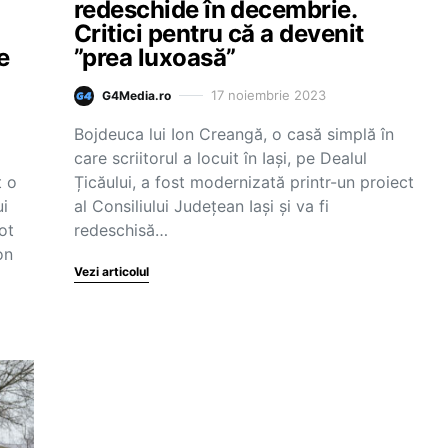
redeschide în decembrie.
Critici pentru că a devenit
e
”prea luxoasă”
17 noiembrie 2023
G4Media.ro
Bojdeuca lui Ion Creangă, o casă simplă în
care scriitorul a locuit în Iași, pe Dealul
 o
Țicăului, a fost modernizată printr-un proiect
ui
al Consiliului Județean Iași și va fi
ot
redeschisă…
on
Vezi articolul