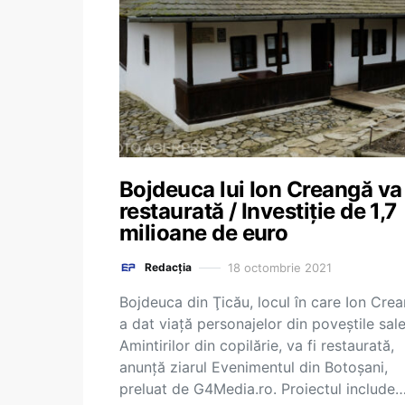
Bojdeuca lui Ion Creangă va 
restaurată / Investiție de 1,7
milioane de euro
18 octombrie 2021
Redacția
Bojdeuca din Ţicău, locul în care Ion Cre
a dat viaţă personajelor din poveştile sale
Amintirilor din copilărie, va fi restaurată,
anunță ziarul Evenimentul din Botoșani,
preluat de G4Media.ro. Proiectul include