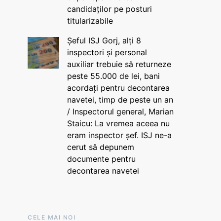
candidaților pe posturi
titularizabile
Șeful ISJ Gorj, alți 8
inspectori și personal
auxiliar trebuie să returneze
peste 55.000 de lei, bani
acordați pentru decontarea
navetei, timp de peste un an
/ Inspectorul general, Marian
Staicu: La vremea aceea nu
eram inspector șef. ISJ ne-a
cerut să depunem
documente pentru
decontarea navetei
CELE MAI NOI