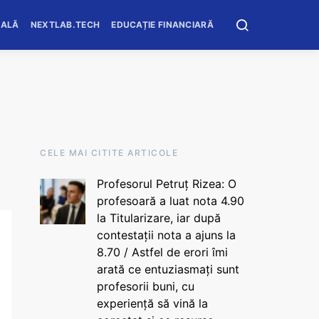
OALĂ
NEXTLAB.TECH
EDUCAȚIE FINANCIARĂ
CELE MAI CITITE ARTICOLE
Profesorul Petruț Rizea: O
profesoară a luat nota 4.90
la Titularizare, iar după
contestații nota a ajuns la
8.70 / Astfel de erori îmi
arată ce entuziasmați sunt
profesorii buni, cu
experiență să vină la