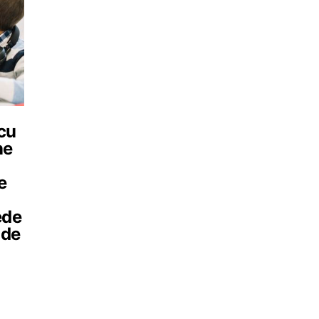
 cu
ne
e
ede
 de