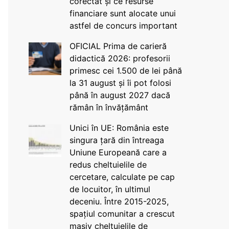
corectat și ce resurse
financiare sunt alocate unui
astfel de concurs important
OFICIAL Prima de carieră
didactică 2026: profesorii
primesc cei 1.500 de lei până
la 31 august și îi pot folosi
până în august 2027 dacă
rămân în învățământ
Unici în UE: România este
singura țară din întreaga
Uniune Europeană care a
redus cheltuielile de
cercetare, calculate pe cap
de locuitor, în ultimul
deceniu. Între 2015-2025,
spațiul comunitar a crescut
masiv cheltuielile de