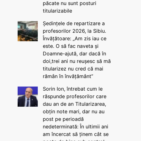
păcate nu sunt posturi
titularizabile
Ședințele de repartizare a
profesorilor 2026, la Sibiu.
Învățătoare: „Am zis iau ce
este. O să fac naveta și
Doamne-ajută, dar dacă în
doi,trei ani nu reușesc să mă
titularizez nu cred că mai
rămân în învățământ”
Sorin Ion, întrebat cum le
răspunde profesorilor care
dau an de an Titularizarea,
obțin note mari, dar nu au
post pe perioadă
nedeterminată: În ultimii ani
am încercat să ținem cât se