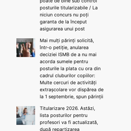
poate de bine sub control
posturile titularizabile / La
niciun concurs nu poți
garanta de la început
asigurarea unui post
Mai mulți părinți solicită,
într-o petiție, anularea
deciziei ISMB de a nu mai
acorda sumele pentru
posturile la plata cu ora din
cadrul cluburilor copiilor:
Multe cercuri de activități
extrașcolare vor dispărea de
la 1 septembrie, spun părinții
Titularizare 2026. Astăzi,
lista posturilor pentru
profesori va fi actualizată,
după repartizarea