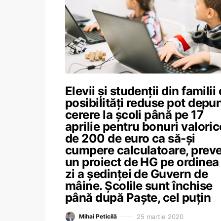
Elevii și studenții din familii
posibilități reduse pot depu
cerere la școli până pe 17
aprilie pentru bonuri valoric
de 200 de euro ca să-și
cumpere calculatoare, prev
un proiect de HG pe ordinea
zi a ședinței de Guvern de
mâine. Școlile sunt închise
până după Paște, cel puțin
25 martie 2020
Mihai Peticilă