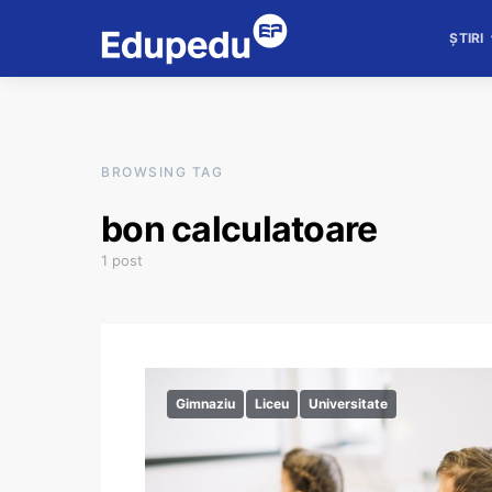
ȘTIRI
BROWSING TAG
bon calculatoare
1 post
Gimnaziu
Liceu
Universitate