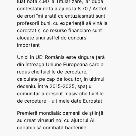
luat nota 4.90 la Titularizare, iar după
contestații nota a ajuns la 8.70 / Astfel
de erori îmi arată ce entuziasmați sunt
profesorii buni, cu experiență să vină la
corectat și ce resurse financiare sunt
alocate unui astfel de concurs
important
Unici în UE: România este singura țară
din întreaga Uniune Europeană care a
redus cheltuielile de cercetare,
calculate pe cap de locuitor, în ultimul
deceniu. Între 2015-2025, spațiul
comunitar a crescut masiv cheltuielile
de cercetare – ultimele date Eurostat
Premieră mondială: oamenii de știință
au creat virusuri noi cu ajutorul AI,
capabili să combată bacteriile