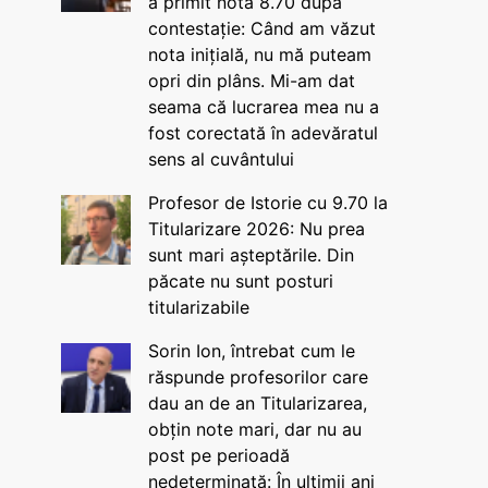
a primit nota 8.70 după
contestație: Când am văzut
nota inițială, nu mă puteam
opri din plâns. Mi-am dat
seama că lucrarea mea nu a
fost corectată în adevăratul
sens al cuvântului
Profesor de Istorie cu 9.70 la
Titularizare 2026: Nu prea
sunt mari așteptările. Din
păcate nu sunt posturi
titularizabile
Sorin Ion, întrebat cum le
răspunde profesorilor care
dau an de an Titularizarea,
obțin note mari, dar nu au
post pe perioadă
nedeterminată: În ultimii ani