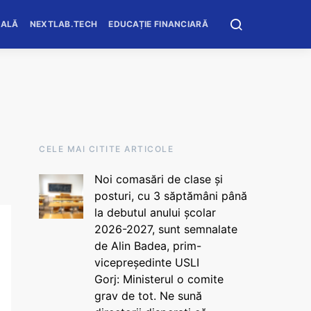
OALĂ
NEXTLAB.TECH
EDUCAȚIE FINANCIARĂ
CELE MAI CITITE ARTICOLE
Noi comasări de clase și
posturi, cu 3 săptămâni până
la debutul anului școlar
2026-2027, sunt semnalate
de Alin Badea, prim-
vicepreședinte USLI
Gorj: Ministerul o comite
grav de tot. Ne sună