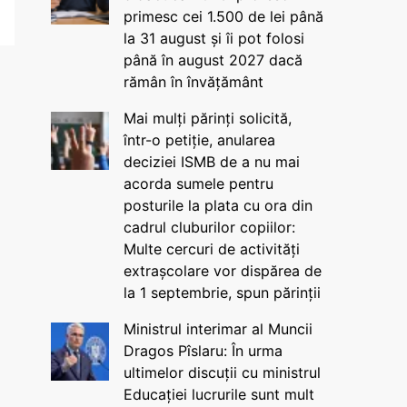
primesc cei 1.500 de lei până
la 31 august și îi pot folosi
până în august 2027 dacă
rămân în învățământ
Mai mulți părinți solicită,
într-o petiție, anularea
deciziei ISMB de a nu mai
acorda sumele pentru
posturile la plata cu ora din
cadrul cluburilor copiilor:
Multe cercuri de activități
extrașcolare vor dispărea de
la 1 septembrie, spun părinții
Ministrul interimar al Muncii
Dragos Pîslaru: În urma
ultimelor discuții cu ministrul
Educației lucrurile sunt mult