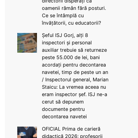
directorii disperați că
oamenii rămân fără posturi.
Ce se întâmplă cu
învățătorii, cu educatorii?
Șeful ISJ Gorj, alți 8
inspectori și personal
auxiliar trebuie să returneze
peste 55.000 de lei, bani
acordați pentru decontarea
navetei, timp de peste un an
/ Inspectorul general, Marian
Staicu: La vremea aceea nu
eram inspector șef. ISJ ne-a
cerut să depunem
documente pentru
decontarea navetei
OFICIAL Prima de carieră
didactică 2026: profesorii