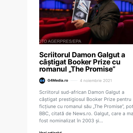
Scriitorul Damon Galgut a
câştigat Booker Prize cu
romanul „The Promise”
4 noiembrie 2021
G4Media.ro
Scriitorul sud-african Damon Galgut a
câştigat prestigiosul Booker Prize pentru
ficţiune cu romanul său „The Promise”, pot
BBC, citată de News.ro. Galgut, care a ma
fost nominalizat în 2003 şi…
Vezi articolul