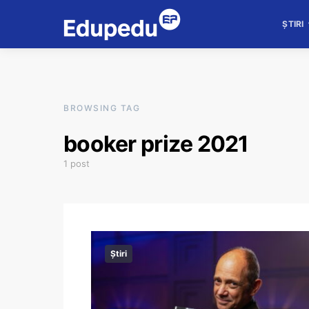
ȘTIRI
BROWSING TAG
booker prize 2021
1 post
Știri