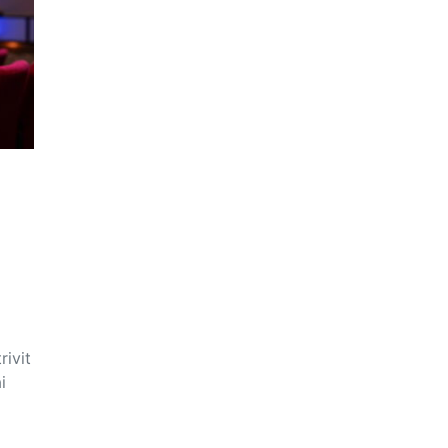
rivit
i