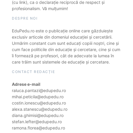
(cu link), ca o declarație reciprocă de respect și
profesionalism. Vă mulțumim!
DESPRE NOI
EduPedu.ro este o publicație online care găzduiește
exclusiv articole din domeniul educației și cercetării.
Urmărim constant cum sunt educați copiii noștri, cine și
cum face politicile din educație și cercetare, cine și cum
îi formează pe profesori, cât de adecvate la lumea în
care trăim sunt sistemele de educație și cercetare.
CONTACT REDACȚIE
Adrese e-mail
raluca.pantazi@edupedu.ro
mihai.peticila@edupedu.ro
costin.ionescu@edupedu.ro
alexa.stanescu@edupedu.ro
diana.ghimisi@edupedu.ro
stefan.lefter@edupedu.ro
ramona.florea@edupedu.ro