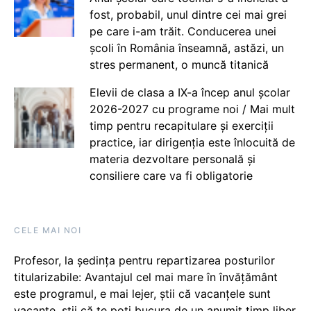
fost, probabil, unul dintre cei mai grei
pe care i-am trăit. Conducerea unei
școli în România înseamnă, astăzi, un
stres permanent, o muncă titanică
Elevii de clasa a IX-a încep anul școlar
2026-2027 cu programe noi / Mai mult
timp pentru recapitulare și exerciții
practice, iar dirigenția este înlocuită de
materia dezvoltare personală și
consiliere care va fi obligatorie
CELE MAI NOI
Profesor, la ședința pentru repartizarea posturilor
titularizabile: Avantajul cel mai mare în învățământ
este programul, e mai lejer, știi că vacanțele sunt
vacanţe, știi că te poți bucura de un anumit timp liber