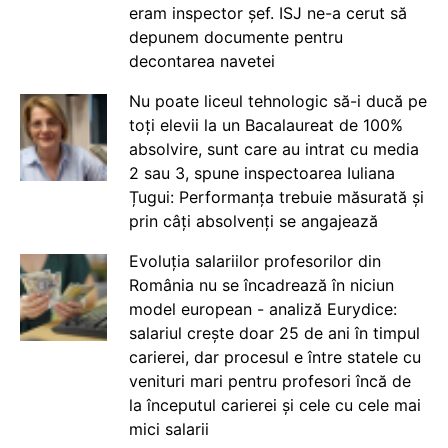
eram inspector șef. ISJ ne-a cerut să
depunem documente pentru
decontarea navetei
Nu poate liceul tehnologic să-i ducă pe
toți elevii la un Bacalaureat de 100%
absolvire, sunt care au intrat cu media
2 sau 3, spune inspectoarea Iuliana
Țugui: Performanța trebuie măsurată și
prin câți absolvenți se angajează
Evoluția salariilor profesorilor din
România nu se încadrează în niciun
model european - analiză Eurydice:
salariul crește doar 25 de ani în timpul
carierei, dar procesul e între statele cu
venituri mari pentru profesori încă de
la începutul carierei și cele cu cele mai
mici salarii