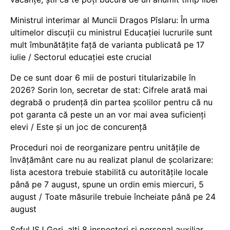
Ministrul interimar al Muncii Dragos Pîslaru: În urma
ultimelor discuții cu ministrul Educației lucrurile sunt
mult îmbunătățite față de varianta publicată pe 17
iulie / Sectorul educației este crucial
De ce sunt doar 6 mii de posturi titularizabile în
2026? Sorin Ion, secretar de stat: Cifrele arată mai
degrabă o prudență din partea școlilor pentru că nu
pot garanta că peste un an vor mai avea suficienți
elevi / Este și un joc de concurență
Proceduri noi de reorganizare pentru unitățile de
învățământ care nu au realizat planul de școlarizare:
lista acestora trebuie stabilită cu autoritățile locale
până pe 7 august, spune un ordin emis miercuri, 5
august / Toate măsurile trebuie încheiate până pe 24
august
Șeful ISJ Gorj, alți 8 inspectori și personal auxiliar