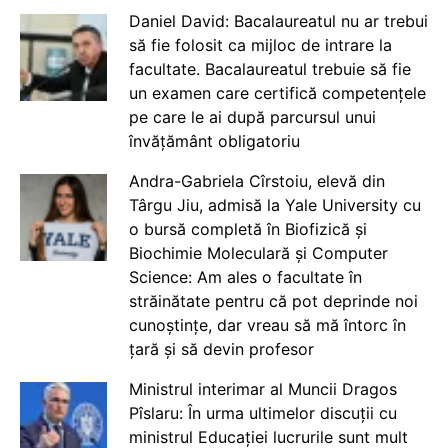
Daniel David: Bacalaureatul nu ar trebui
să fie folosit ca mijloc de intrare la
facultate. Bacalaureatul trebuie să fie
un examen care certifică competențele
pe care le ai după parcursul unui
învățământ obligatoriu
Andra-Gabriela Cîrstoiu, elevă din
Târgu Jiu, admisă la Yale University cu
o bursă completă în Biofizică și
Biochimie Moleculară și Computer
Science: Am ales o facultate în
străinătate pentru că pot deprinde noi
cunoștințe, dar vreau să mă întorc în
țară și să devin profesor
Ministrul interimar al Muncii Dragos
Pîslaru: În urma ultimelor discuții cu
ministrul Educației lucrurile sunt mult