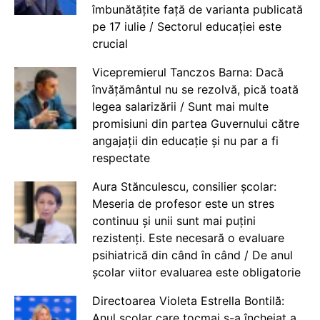
îmbunătățite față de varianta publicată
pe 17 iulie / Sectorul educației este
crucial
Vicepremierul Tanczos Barna: Dacă
învățământul nu se rezolvă, pică toată
legea salarizării / Sunt mai multe
promisiuni din partea Guvernului către
angajații din educație și nu par a fi
respectate
Aura Stănculescu, consilier școlar:
Meseria de profesor este un stres
continuu și unii sunt mai puțini
rezistenți. Este necesară o evaluare
psihiatrică din când în când / De anul
școlar viitor evaluarea este obligatorie
Directoarea Violeta Estrella Bontilă:
Anul școlar care tocmai s-a încheiat a