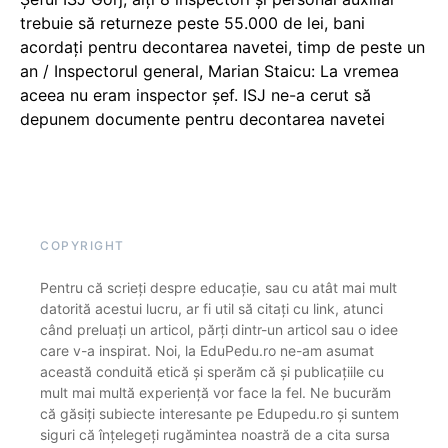
trebuie să returneze peste 55.000 de lei, bani
acordați pentru decontarea navetei, timp de peste un
an / Inspectorul general, Marian Staicu: La vremea
aceea nu eram inspector șef. ISJ ne-a cerut să
depunem documente pentru decontarea navetei
COPYRIGHT
Pentru că scrieți despre educație, sau cu atât mai mult
datorită acestui lucru, ar fi util să citați cu link, atunci
când preluați un articol, părți dintr-un articol sau o idee
care v-a inspirat. Noi, la EduPedu.ro ne-am asumat
această conduită etică și sperăm că și publicațiile cu
mult mai multă experiență vor face la fel. Ne bucurăm
că găsiți subiecte interesante pe Edupedu.ro și suntem
siguri că înțelegeți rugămintea noastră de a cita sursa