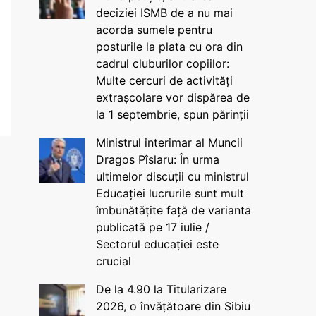
deciziei ISMB de a nu mai
acorda sumele pentru
posturile la plata cu ora din
cadrul cluburilor copiilor:
Multe cercuri de activități
extrașcolare vor dispărea de
la 1 septembrie, spun părinții
Ministrul interimar al Muncii
Dragos Pîslaru: În urma
ultimelor discuții cu ministrul
Educației lucrurile sunt mult
îmbunătățite față de varianta
publicată pe 17 iulie /
Sectorul educației este
crucial
De la 4.90 la Titularizare
2026, o învățătoare din Sibiu