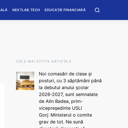
OALĂ
NEXTLAB.TECH
EDUCAȚIE FINANCIARĂ
CELE MAI CITITE ARTICOLE
Noi comasări de clase și
posturi, cu 3 săptămâni până
la debutul anului școlar
2026-2027, sunt semnalate
de Alin Badea, prim-
vicepreședinte USLI
Gorj: Ministerul o comite
grav de tot. Ne sună