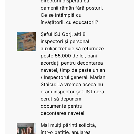
directorii disperați că
oamenii rămân fără posturi.
Ce se întâmplă cu
învățătorii, cu educatorii?
Șeful ISJ Gorj, alți 8
inspectori și personal
auxiliar trebuie să returneze
peste 55.000 de lei, bani
acordați pentru decontarea
navetei, timp de peste un an
/ Inspectorul general, Marian
Staicu: La vremea aceea nu
eram inspector șef. ISJ ne-a
cerut să depunem
documente pentru
decontarea navetei
Mai mulți părinți solicită,
într-o petiție, anularea