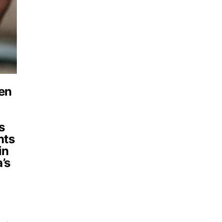
ren
s
nts
in
’s