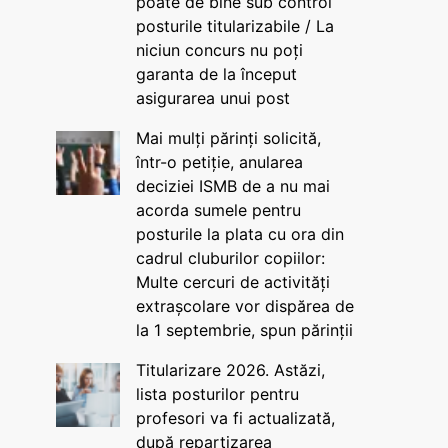
poate de bine sub control
posturile titularizabile / La
niciun concurs nu poți
garanta de la început
asigurarea unui post
Mai mulți părinți solicită,
într-o petiție, anularea
deciziei ISMB de a nu mai
acorda sumele pentru
posturile la plata cu ora din
cadrul cluburilor copiilor:
Multe cercuri de activități
extrașcolare vor dispărea de
la 1 septembrie, spun părinții
Titularizare 2026. Astăzi,
lista posturilor pentru
profesori va fi actualizată,
după repartizarea