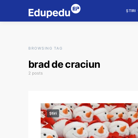
ȘTIRI
BROWSING TAG
brad de craciun
2 posts
Știri