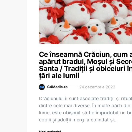
Ce înseamnă Crăciun, cum 
apărut bradul, Moșul și Secr
Santa / Tradiţii şi obiceiuri î
ţări ale lumii
24 decembrie 2023
G4Media.ro
Crăciunului îi sunt asociate tradiţii şi ritual
dintre cele mai diverse. În multe părţi din
lume, este obişnuit să fie împodobit un br
copiii şi adulţii merg la colindat şi…
Vezi articolul