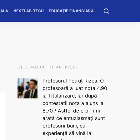
OALĂ
NEXTLAB.TECH
EDUCAȚIE FINANCIARĂ
CELE MAI CITITE ARTICOLE
Profesorul Petruț Rizea: O
profesoară a luat nota 4.90
la Titularizare, iar după
contestații nota a ajuns la
8.70 / Astfel de erori îmi
arată ce entuziasmați sunt
profesorii buni, cu
experiență să vină la