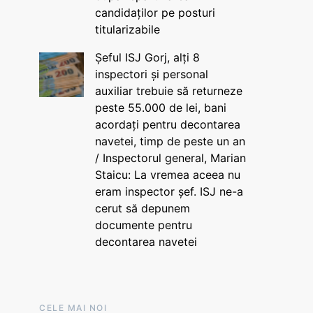
candidaților pe posturi
titularizabile
Șeful ISJ Gorj, alți 8
inspectori și personal
auxiliar trebuie să returneze
peste 55.000 de lei, bani
acordați pentru decontarea
navetei, timp de peste un an
/ Inspectorul general, Marian
Staicu: La vremea aceea nu
eram inspector șef. ISJ ne-a
cerut să depunem
documente pentru
decontarea navetei
CELE MAI NOI