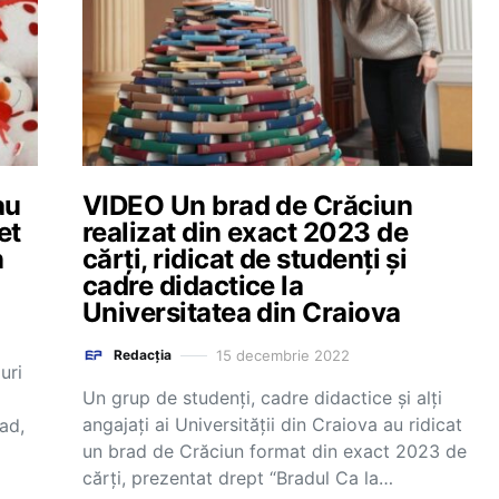
au
VIDEO Un brad de Crăciun
et
realizat din exact 2023 de
n
cărți, ridicat de studenți și
cadre didactice la
Universitatea din Craiova
15 decembrie 2022
Redacția
uri
Un grup de studenți, cadre didactice și alți
angajați ai Universității din Craiova au ridicat
ad,
un brad de Crăciun format din exact 2023 de
cărți, prezentat drept “Bradul Ca la…