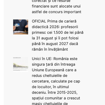
corectat și ce resurse
financiare sunt alocate unui
astfel de concurs important
OFICIAL Prima de carieră
didactică 2026: profesorii
primesc cei 1.500 de lei până
la 31 august și îi pot folosi
până în august 2027 dacă
rămân în învățământ
Unici în UE: România este
singura țară din întreaga
Uniune Europeană care a
redus cheltuielile de
cercetare, calculate pe cap
de locuitor, în ultimul
deceniu. Între 2015-2025,
spațiul comunitar a crescut
masiv cheltuielile de