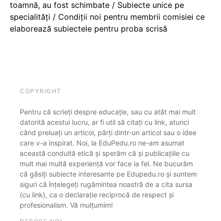
toamnă, au fost schimbate / Subiecte unice pe
specialități / Condiții noi pentru membrii comisiei ce
elaborează subiectele pentru proba scrisă
COPYRIGHT
Pentru că scrieți despre educație, sau cu atât mai mult
datorită acestui lucru, ar fi util să citați cu link, atunci
când preluați un articol, părți dintr-un articol sau o idee
care v-a inspirat. Noi, la EduPedu.ro ne-am asumat
această conduită etică și sperăm că și publicațiile cu
mult mai multă experiență vor face la fel. Ne bucurăm
că găsiți subiecte interesante pe Edupedu.ro și suntem
siguri că înțelegeți rugămintea noastră de a cita sursa
(cu link), ca o declarație reciprocă de respect și
profesionalism. Vă mulțumim!