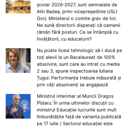
școlar 2026-2027, sunt semnalate de
Alin Badea, prim-vicepreședinte USLI
Gorj: Ministerul o comite grav de tot.
Ne sună directorii disperați că oamenii
rămân fără posturi. Ce se întâmplă cu
învățătorii, cu educatorii?
Nu poate liceul tehnologic să-i ducă pe
toți elevii la un Bacalaureat de 100%
absolvire, sunt care au intrat cu media
2 sau 3, spune inspectoarea Iuliana
Țugui: Performanța trebuie măsurată și
prin câți absolvenți se angajează
Ministrul interimar al Muncii Dragos
Pîslaru: În urma ultimelor discuții cu
ministrul Educației lucrurile sunt mult
îmbunătățite față de varianta publicată
pe 17 iulie / Sectorul educației este