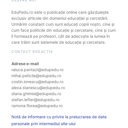
DESPRE NOI
EduPedu.ro este o publicație online care găzduiește
exclusiv articole din domeniul educației și cercetării.
Urmărim constant cum sunt educați copiii noștri, cine și
cum face politicile din educație și cercetare, cine și cum
îi formează pe profesori, cât de adecvate la lumea în
care trăim sunt sistemele de educație și cercetare.
CONTACT REDACȚIE
Adrese e-mail
raluca.pantazi@edupedu.ro
mihai.peticila@edupedu.ro
costin.ionescu@edupedu.ro
alexa.stanescu@edupedu.ro
diana.ghimisi@edupedu.ro
stefan.lefter@edupedu.ro
ramona.florea@edupedu.ro
Notă de informare cu privire la prelucrarea de date
personale prin intermediul site-ului