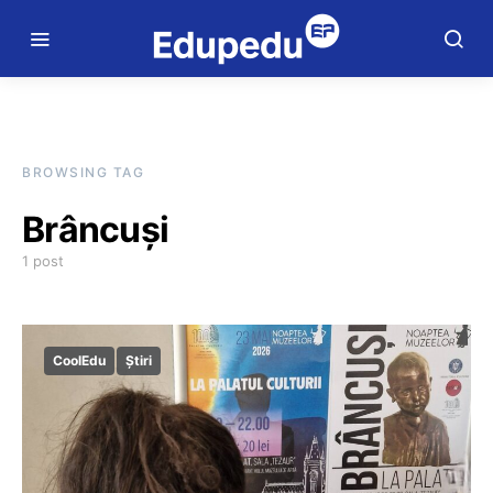
BROWSING TAG
Brâncuși
1 post
CoolEdu
Știri