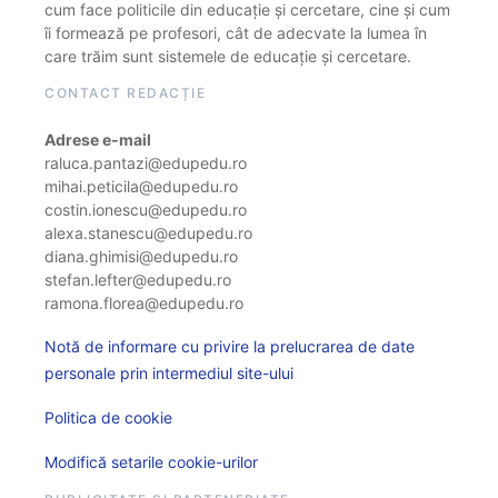
cum face politicile din educație și cercetare, cine și cum
îi formează pe profesori, cât de adecvate la lumea în
care trăim sunt sistemele de educație și cercetare.
CONTACT REDACȚIE
Adrese e-mail
raluca.pantazi@edupedu.ro
mihai.peticila@edupedu.ro
costin.ionescu@edupedu.ro
alexa.stanescu@edupedu.ro
diana.ghimisi@edupedu.ro
stefan.lefter@edupedu.ro
ramona.florea@edupedu.ro
Notă de informare cu privire la prelucrarea de date
personale prin intermediul site-ului
Politica de cookie
Modifică setarile cookie-urilor