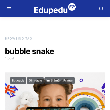
BROWSING TAG
bubble snake
1 post
Educație
Gimnaziu
Învățământ Primar