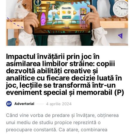
Impactul învățării prin joc în
asimilarea limbilor străine: copiii
dezvoltă abilități creative și
analitice cu fiecare decizie luată în
joc, lecțiile se transformă într-un
eveniment special și memorabil (P)
4 aprilie 2024
Advertorial
Când vine vorba de predare și învățare, obținerea
unui mediu de studiu propice reprezintă o
preocupare constantă. Ca atare, combinarea