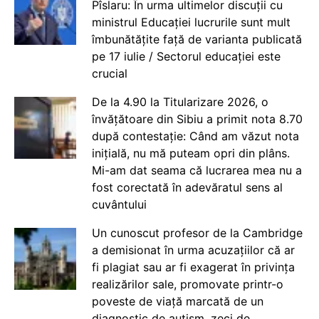
Pîslaru: În urma ultimelor discuții cu
ministrul Educației lucrurile sunt mult
îmbunătățite față de varianta publicată
pe 17 iulie / Sectorul educației este
crucial
De la 4.90 la Titularizare 2026, o
învățătoare din Sibiu a primit nota 8.70
după contestație: Când am văzut nota
inițială, nu mă puteam opri din plâns.
Mi-am dat seama că lucrarea mea nu a
fost corectată în adevăratul sens al
cuvântului
Un cunoscut profesor de la Cambridge
a demisionat în urma acuzațiilor că ar
fi plagiat sau ar fi exagerat în privința
realizărilor sale, promovate printr-o
poveste de viață marcată de un
diagnostic de autism, zeci de