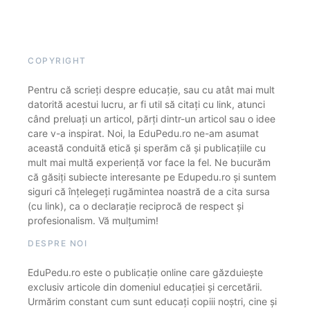
COPYRIGHT
Pentru că scrieți despre educație, sau cu atât mai mult
datorită acestui lucru, ar fi util să citați cu link, atunci
când preluați un articol, părți dintr-un articol sau o idee
care v-a inspirat. Noi, la EduPedu.ro ne-am asumat
această conduită etică și sperăm că și publicațiile cu
mult mai multă experiență vor face la fel. Ne bucurăm
că găsiți subiecte interesante pe Edupedu.ro și suntem
siguri că înțelegeți rugămintea noastră de a cita sursa
(cu link), ca o declarație reciprocă de respect și
profesionalism. Vă mulțumim!
DESPRE NOI
EduPedu.ro este o publicație online care găzduiește
exclusiv articole din domeniul educației și cercetării.
Urmărim constant cum sunt educați copiii noștri, cine și