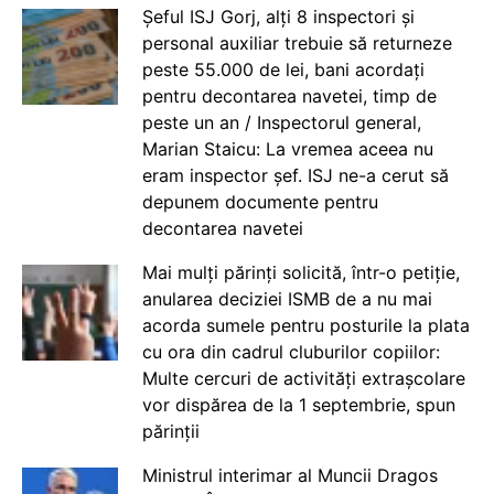
Șeful ISJ Gorj, alți 8 inspectori și
personal auxiliar trebuie să returneze
peste 55.000 de lei, bani acordați
pentru decontarea navetei, timp de
peste un an / Inspectorul general,
Marian Staicu: La vremea aceea nu
eram inspector șef. ISJ ne-a cerut să
depunem documente pentru
decontarea navetei
Mai mulți părinți solicită, într-o petiție,
anularea deciziei ISMB de a nu mai
acorda sumele pentru posturile la plata
cu ora din cadrul cluburilor copiilor:
Multe cercuri de activități extrașcolare
vor dispărea de la 1 septembrie, spun
părinții
Ministrul interimar al Muncii Dragos