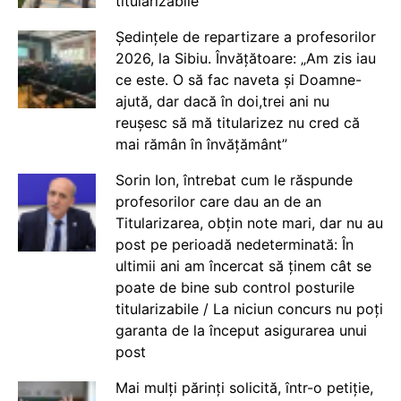
titularizabile
Ședințele de repartizare a profesorilor
2026, la Sibiu. Învățătoare: „Am zis iau
ce este. O să fac naveta și Doamne-
ajută, dar dacă în doi,trei ani nu
reușesc să mă titularizez nu cred că
mai rămân în învățământ”
Sorin Ion, întrebat cum le răspunde
profesorilor care dau an de an
Titularizarea, obțin note mari, dar nu au
post pe perioadă nedeterminată: În
ultimii ani am încercat să ținem cât se
poate de bine sub control posturile
titularizabile / La niciun concurs nu poți
garanta de la început asigurarea unui
post
Mai mulți părinți solicită, într-o petiție,