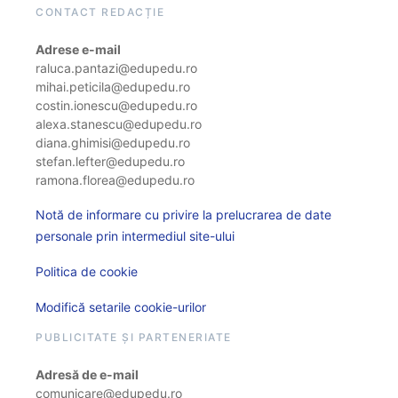
CONTACT REDACȚIE
Adrese e-mail
raluca.pantazi@edupedu.ro
mihai.peticila@edupedu.ro
costin.ionescu@edupedu.ro
alexa.stanescu@edupedu.ro
diana.ghimisi@edupedu.ro
stefan.lefter@edupedu.ro
ramona.florea@edupedu.ro
Notă de informare cu privire la prelucrarea de date
personale prin intermediul site-ului
Politica de cookie
Modifică setarile cookie-urilor
PUBLICITATE ȘI PARTENERIATE
Adresă de e-mail
comunicare@edupedu.ro