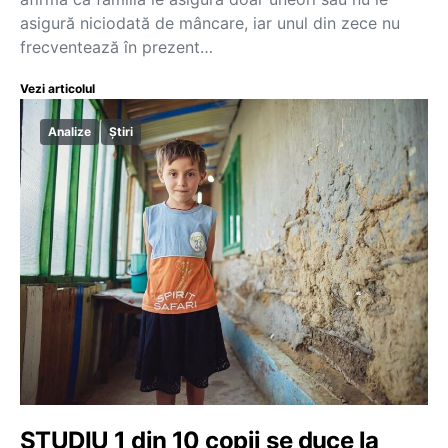
asigură niciodată de mâncare, iar unul din zece nu
frecventează în prezent…
Vezi articolul
Analize
Știri
STUDIU 1 din 10 copii se duce la