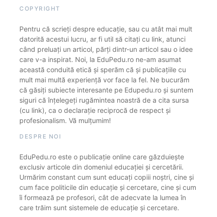
COPYRIGHT
Pentru că scrieți despre educație, sau cu atât mai mult
datorită acestui lucru, ar fi util să citați cu link, atunci
când preluați un articol, părți dintr-un articol sau o idee
care v-a inspirat. Noi, la EduPedu.ro ne-am asumat
această conduită etică și sperăm că și publicațiile cu
mult mai multă experiență vor face la fel. Ne bucurăm
că găsiți subiecte interesante pe Edupedu.ro și suntem
siguri că înțelegeți rugămintea noastră de a cita sursa
(cu link), ca o declarație reciprocă de respect și
profesionalism. Vă mulțumim!
DESPRE NOI
EduPedu.ro este o publicație online care găzduiește
exclusiv articole din domeniul educației și cercetării.
Urmărim constant cum sunt educați copiii noștri, cine și
cum face politicile din educație și cercetare, cine și cum
îi formează pe profesori, cât de adecvate la lumea în
care trăim sunt sistemele de educație și cercetare.