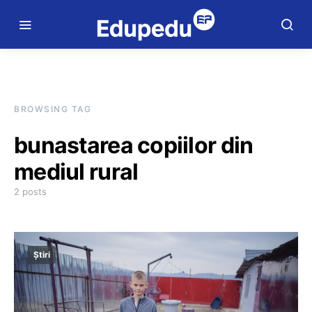
BROWSING TAG
bunastarea copiilor din
mediul rural
2 posts
Știri