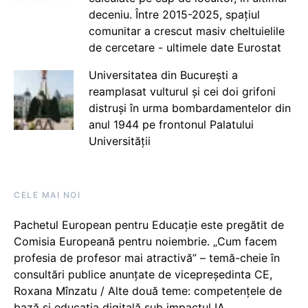
deceniu. Între 2015-2025, spațiul
comunitar a crescut masiv cheltuielile
de cercetare - ultimele date Eurostat
Universitatea din București a
reamplasat vulturul și cei doi grifoni
distruși în urma bombardamentelor din
anul 1944 pe frontonul Palatului
Universității
CELE MAI NOI
Pachetul European pentru Educație este pregătit de
Comisia Europeană pentru noiembrie. „Cum facem
profesia de profesor mai atractivă” – temă-cheie în
consultări publice anunțate de vicepreședinta CE,
Roxana Mînzatu / Alte două teme: competențele de
bază și educația digitală sub impactul IA