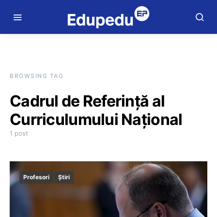
BROWSING TAG
Cadrul de Referință al
Curriculumului Național
1 post
Profesori
Știri