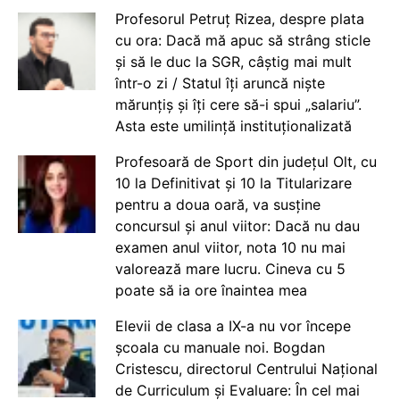
Profesorul Petruț Rizea, despre plata
cu ora: Dacă mă apuc să strâng sticle
și să le duc la SGR, câștig mai mult
într-o zi / Statul îți aruncă niște
mărunțiș și îți cere să-i spui „salariu”.
Asta este umilință instituționalizată
Profesoară de Sport din județul Olt, cu
10 la Definitivat și 10 la Titularizare
pentru a doua oară, va susține
concursul și anul viitor: Dacă nu dau
examen anul viitor, nota 10 nu mai
valorează mare lucru. Cineva cu 5
poate să ia ore înaintea mea
Elevii de clasa a IX-a nu vor începe
școala cu manuale noi. Bogdan
Cristescu, directorul Centrului Național
de Curriculum și Evaluare: În cel mai