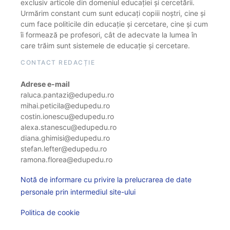
exclusiv articole din domeniul educației și cercetării.
Urmărim constant cum sunt educați copiii noștri, cine și
cum face politicile din educație și cercetare, cine și cum
îi formează pe profesori, cât de adecvate la lumea în
care trăim sunt sistemele de educație și cercetare.
CONTACT REDACȚIE
Adrese e-mail
raluca.pantazi@edupedu.ro
mihai.peticila@edupedu.ro
costin.ionescu@edupedu.ro
alexa.stanescu@edupedu.ro
diana.ghimisi@edupedu.ro
stefan.lefter@edupedu.ro
ramona.florea@edupedu.ro
Notă de informare cu privire la prelucrarea de date
personale prin intermediul site-ului
Politica de cookie