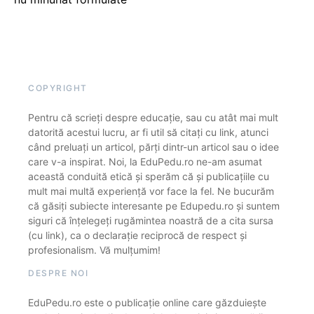
COPYRIGHT
Pentru că scrieți despre educație, sau cu atât mai mult
datorită acestui lucru, ar fi util să citați cu link, atunci
când preluați un articol, părți dintr-un articol sau o idee
care v-a inspirat. Noi, la EduPedu.ro ne-am asumat
această conduită etică și sperăm că și publicațiile cu
mult mai multă experiență vor face la fel. Ne bucurăm
că găsiți subiecte interesante pe Edupedu.ro și suntem
siguri că înțelegeți rugămintea noastră de a cita sursa
(cu link), ca o declarație reciprocă de respect și
profesionalism. Vă mulțumim!
DESPRE NOI
EduPedu.ro este o publicație online care găzduiește