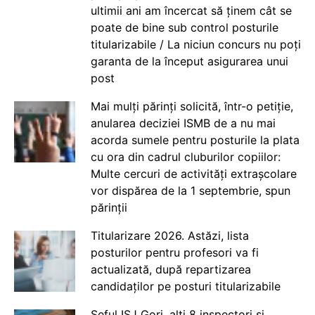
ultimii ani am încercat să ținem cât se
poate de bine sub control posturile
titularizabile / La niciun concurs nu poți
garanta de la început asigurarea unui
post
Mai mulți părinți solicită, într-o petiție,
anularea deciziei ISMB de a nu mai
acorda sumele pentru posturile la plata
cu ora din cadrul cluburilor copiilor:
Multe cercuri de activități extrașcolare
vor dispărea de la 1 septembrie, spun
părinții
Titularizare 2026. Astăzi, lista
posturilor pentru profesori va fi
actualizată, după repartizarea
candidaților pe posturi titularizabile
Șeful ISJ Gorj, alți 8 inspectori și