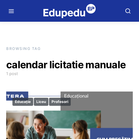
BROWSING TAG
calendar licitatie manuale
1 post
Educație
Liceu
Profesori