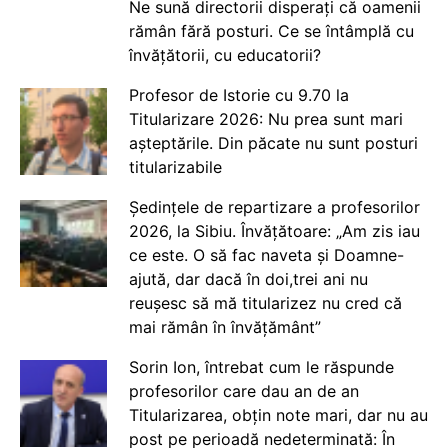
Ne sună directorii disperați că oamenii
rămân fără posturi. Ce se întâmplă cu
învățătorii, cu educatorii?
Profesor de Istorie cu 9.70 la
Titularizare 2026: Nu prea sunt mari
așteptările. Din păcate nu sunt posturi
titularizabile
Ședințele de repartizare a profesorilor
2026, la Sibiu. Învățătoare: „Am zis iau
ce este. O să fac naveta și Doamne-
ajută, dar dacă în doi,trei ani nu
reușesc să mă titularizez nu cred că
mai rămân în învățământ”
Sorin Ion, întrebat cum le răspunde
profesorilor care dau an de an
Titularizarea, obțin note mari, dar nu au
post pe perioadă nedeterminată: În