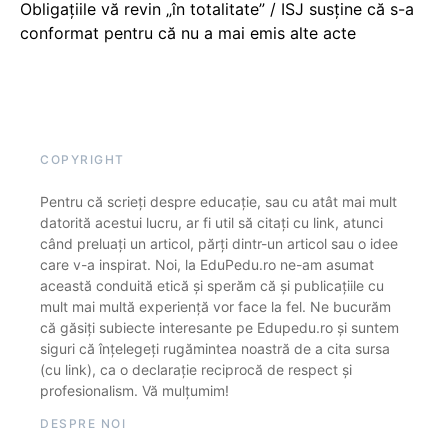
Obligațiile vă revin „în totalitate” / ISJ susține că s-a
conformat pentru că nu a mai emis alte acte
COPYRIGHT
Pentru că scrieți despre educație, sau cu atât mai mult
datorită acestui lucru, ar fi util să citați cu link, atunci
când preluați un articol, părți dintr-un articol sau o idee
care v-a inspirat. Noi, la EduPedu.ro ne-am asumat
această conduită etică și sperăm că și publicațiile cu
mult mai multă experiență vor face la fel. Ne bucurăm
că găsiți subiecte interesante pe Edupedu.ro și suntem
siguri că înțelegeți rugămintea noastră de a cita sursa
(cu link), ca o declarație reciprocă de respect și
profesionalism. Vă mulțumim!
DESPRE NOI