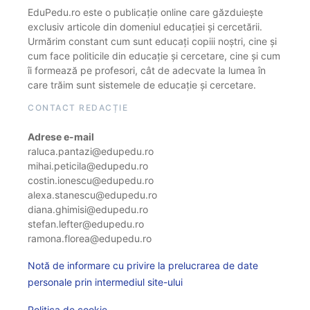
EduPedu.ro este o publicație online care găzduiește
exclusiv articole din domeniul educației și cercetării.
Urmărim constant cum sunt educați copiii noștri, cine și
cum face politicile din educație și cercetare, cine și cum
îi formează pe profesori, cât de adecvate la lumea în
care trăim sunt sistemele de educație și cercetare.
CONTACT REDACȚIE
Adrese e-mail
raluca.pantazi@edupedu.ro
mihai.peticila@edupedu.ro
costin.ionescu@edupedu.ro
alexa.stanescu@edupedu.ro
diana.ghimisi@edupedu.ro
stefan.lefter@edupedu.ro
ramona.florea@edupedu.ro
Notă de informare cu privire la prelucrarea de date
personale prin intermediul site-ului
Politica de cookie