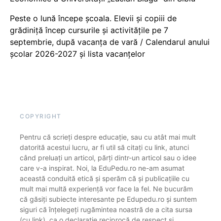
Peste o lună începe școala. Elevii și copiii de
grădiniță încep cursurile și activitățile pe 7
septembrie, după vacanța de vară / Calendarul anului
școlar 2026-2027 și lista vacanțelor
COPYRIGHT
Pentru că scrieți despre educație, sau cu atât mai mult
datorită acestui lucru, ar fi util să citați cu link, atunci
când preluați un articol, părți dintr-un articol sau o idee
care v-a inspirat. Noi, la EduPedu.ro ne-am asumat
această conduită etică și sperăm că și publicațiile cu
mult mai multă experiență vor face la fel. Ne bucurăm
că găsiți subiecte interesante pe Edupedu.ro și suntem
siguri că înțelegeți rugămintea noastră de a cita sursa
(cu link), ca o declarație reciprocă de respect și