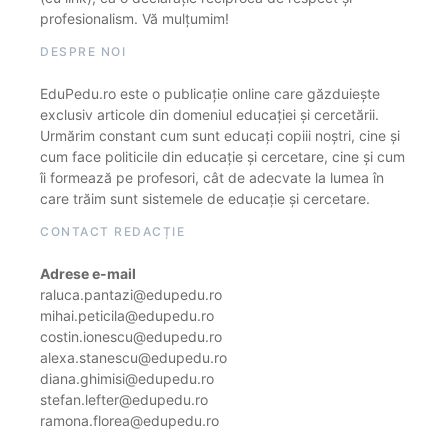
profesionalism. Vă mulțumim!
DESPRE NOI
EduPedu.ro este o publicație online care găzduiește
exclusiv articole din domeniul educației și cercetării.
Urmărim constant cum sunt educați copiii noștri, cine și
cum face politicile din educație și cercetare, cine și cum
îi formează pe profesori, cât de adecvate la lumea în
care trăim sunt sistemele de educație și cercetare.
CONTACT REDACȚIE
Adrese e-mail
raluca.pantazi@edupedu.ro
mihai.peticila@edupedu.ro
costin.ionescu@edupedu.ro
alexa.stanescu@edupedu.ro
diana.ghimisi@edupedu.ro
stefan.lefter@edupedu.ro
ramona.florea@edupedu.ro