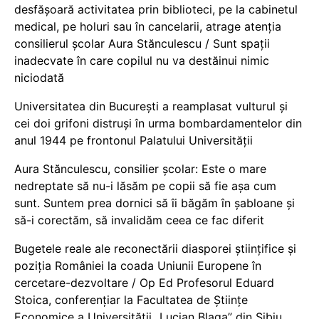
desfășoară activitatea prin biblioteci, pe la cabinetul
medical, pe holuri sau în cancelarii, atrage atenția
consilierul școlar Aura Stănculescu / Sunt spații
inadecvate în care copilul nu va destăinui nimic
niciodată
Universitatea din București a reamplasat vulturul și
cei doi grifoni distruși în urma bombardamentelor din
anul 1944 pe frontonul Palatului Universității
Aura Stănculescu, consilier școlar: Este o mare
nedreptate să nu-i lăsăm pe copii să fie așa cum
sunt. Suntem prea dornici să îi băgăm în șabloane și
să-i corectăm, să invalidăm ceea ce fac diferit
Bugetele reale ale reconectării diasporei științifice și
poziția României la coada Uniunii Europene în
cercetare-dezvoltare / Op Ed Profesorul Eduard
Stoica, conferențiar la Facultatea de Științe
Economice a Universității „Lucian Blaga” din Sibiu