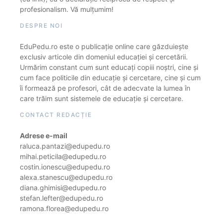
profesionalism. Vă mulțumim!
DESPRE NOI
EduPedu.ro este o publicație online care găzduiește
exclusiv articole din domeniul educației și cercetării.
Urmărim constant cum sunt educați copiii noștri, cine și
cum face politicile din educație și cercetare, cine și cum
îi formează pe profesori, cât de adecvate la lumea în
care trăim sunt sistemele de educație și cercetare.
CONTACT REDACȚIE
Adrese e-mail
raluca.pantazi@edupedu.ro
mihai.peticila@edupedu.ro
costin.ionescu@edupedu.ro
alexa.stanescu@edupedu.ro
diana.ghimisi@edupedu.ro
stefan.lefter@edupedu.ro
ramona.florea@edupedu.ro