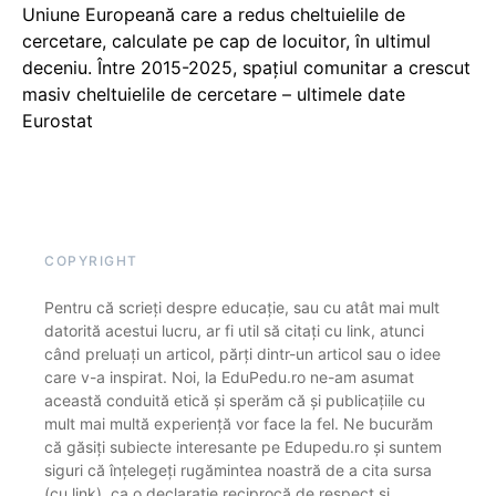
Uniune Europeană care a redus cheltuielile de
cercetare, calculate pe cap de locuitor, în ultimul
deceniu. Între 2015-2025, spațiul comunitar a crescut
masiv cheltuielile de cercetare – ultimele date
Eurostat
COPYRIGHT
Pentru că scrieți despre educație, sau cu atât mai mult
datorită acestui lucru, ar fi util să citați cu link, atunci
când preluați un articol, părți dintr-un articol sau o idee
care v-a inspirat. Noi, la EduPedu.ro ne-am asumat
această conduită etică și sperăm că și publicațiile cu
mult mai multă experiență vor face la fel. Ne bucurăm
că găsiți subiecte interesante pe Edupedu.ro și suntem
siguri că înțelegeți rugămintea noastră de a cita sursa
(cu link), ca o declarație reciprocă de respect și