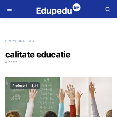
BROWSING TAG
calitate educatie
4 posts
Profesori
Știri