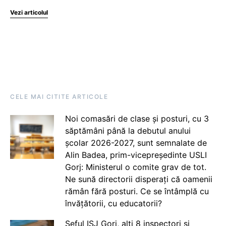
Vezi articolul
CELE MAI CITITE ARTICOLE
Noi comasări de clase și posturi, cu 3
săptămâni până la debutul anului
școlar 2026-2027, sunt semnalate de
Alin Badea, prim-vicepreședinte USLI
Gorj: Ministerul o comite grav de tot.
Ne sună directorii disperați că oamenii
rămân fără posturi. Ce se întâmplă cu
învățătorii, cu educatorii?
Șeful ISJ Gorj, alți 8 inspectori și