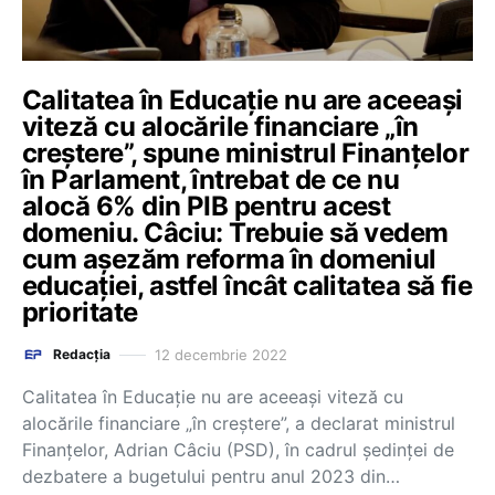
Calitatea în Educație nu are aceeași
viteză cu alocările financiare „în
creștere”, spune ministrul Finanțelor
în Parlament, întrebat de ce nu
alocă 6% din PIB pentru acest
domeniu. Câciu: Trebuie să vedem
cum așezăm reforma în domeniul
educației, astfel încât calitatea să fie
prioritate
12 decembrie 2022
Redacția
Calitatea în Educație nu are aceeași viteză cu
alocările financiare „în creștere”, a declarat ministrul
Finanțelor, Adrian Câciu (PSD), în cadrul ședinței de
dezbatere a bugetului pentru anul 2023 din…