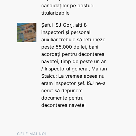
candidaților pe posturi
titularizabile
Șeful ISJ Gorj, alți 8
inspectori și personal
auxiliar trebuie să returneze
peste 55.000 de lei, bani
acordați pentru decontarea
navetei, timp de peste un an
/ Inspectorul general, Marian
Staicu: La vremea aceea nu
eram inspector șef. ISJ ne-a
cerut să depunem
documente pentru
decontarea navetei
CELE MAI NOI