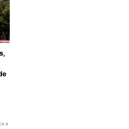
s,
 de
ca a