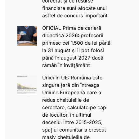
corectat și ce resurse
financiare sunt alocate unui
astfel de concurs important
OFICIAL Prima de carieră
didactică 2026: profesorii
primesc cei 1.500 de lei până
la 31 august și îi pot folosi
până în august 2027 dacă
rămân în învățământ
Unici în UE: România este
singura țară din întreaga
Uniune Europeană care a
redus cheltuielile de
cercetare, calculate pe cap
de locuitor, în ultimul
deceniu. Între 2015-2025,
spațiul comunitar a crescut
masiv cheltuielile de