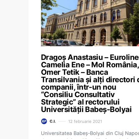
Dragoș Anastasiu – Euroline
Camelia Ene – Mol România,
Omer Tetik – Banca
Transilvania și alți directori
companii, într-un nou
“Consiliu Consultativ
Strategic” al rectorului
Universității Babeș-Bolyai
12 februarie 2021
C.I.
Universitatea Babeș-Bolyai din Cluj Napo