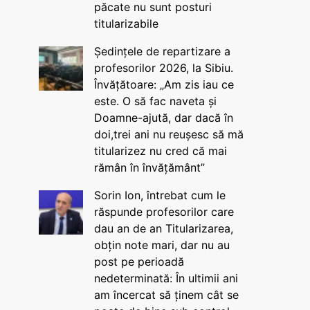
păcate nu sunt posturi
titularizabile
Ședințele de repartizare a
profesorilor 2026, la Sibiu.
Învățătoare: „Am zis iau ce
este. O să fac naveta și
Doamne-ajută, dar dacă în
doi,trei ani nu reușesc să mă
titularizez nu cred că mai
rămân în învățământ”
Sorin Ion, întrebat cum le
răspunde profesorilor care
dau an de an Titularizarea,
obțin note mari, dar nu au
post pe perioadă
nedeterminată: În ultimii ani
am încercat să ținem cât se