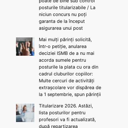
poate de bine sub control
posturile titularizabile / La
niciun concurs nu poți
garanta de la început
asigurarea unui post
Mai mulți părinți solicită,
într-o petiție, anularea
deciziei ISMB de a nu mai
acorda sumele pentru
posturile la plata cu ora din
cadrul cluburilor copiilor:
Multe cercuri de activități
extrașcolare vor dispărea de
la 1 septembrie, spun părinții
Titularizare 2026. Astăzi,
lista posturilor pentru
profesori va fi actualizată,
după repartizarea