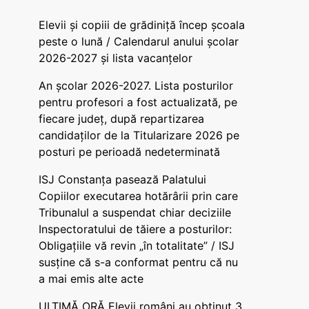
Elevii și copiii de grădiniță încep școala
peste o lună / Calendarul anului școlar
2026-2027 și lista vacanțelor
An școlar 2026-2027. Lista posturilor
pentru profesori a fost actualizată, pe
fiecare județ, după repartizarea
candidaților de la Titularizare 2026 pe
posturi pe perioadă nedeterminată
ISJ Constanța pasează Palatului
Copiilor executarea hotărârii prin care
Tribunalul a suspendat chiar deciziile
Inspectoratului de tăiere a posturilor:
Obligațiile vă revin „în totalitate” / ISJ
susține că s-a conformat pentru că nu
a mai emis alte acte
ULTIMĂ ORĂ Elevii români au obținut 3