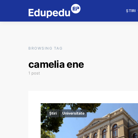
ȘTIRI
BROWSING TAG
camelia ene
1 post
Știri
Universitate