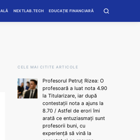
OALĂ
NEXTLAB.TECH
EDUCAȚIE FINANCIARĂ
CELE MAI CITITE ARTICOLE
Profesorul Petruț Rizea: O
profesoară a luat nota 4.90
la Titularizare, iar după
contestații nota a ajuns la
8.70 / Astfel de erori îmi
arată ce entuziasmați sunt
profesorii buni, cu
experiență să vină la